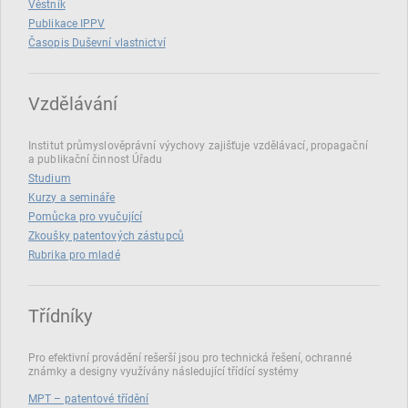
Věstník
Publikace IPPV
Časopis Duševní vlastnictví
Vzdělávání
Institut průmyslověprávní výychovy zajišťuje vzdělávací, propagační
a publikační činnost Úřadu
Studium
Kurzy a semináře
Pomůcka pro vyučující
Zkoušky patentových zástupců
Rubrika pro mladé
Třídníky
Pro efektivní provádění rešerší jsou pro technická řešení, ochranné
známky a designy využívány následující třídící systémy
MPT – patentové třídění