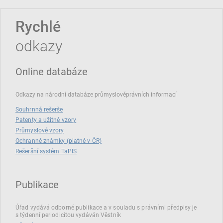
Rychlé
odkazy
Online databáze
Odkazy na národní databáze průmyslověprávních informací
Souhrnná rešerše
Patenty a užitné vzory
Průmyslové vzory
Ochranné známky (platné v ČR)
Rešeršní systém TaPIS
Publikace
Úřad vydává odborné publikace a v souladu s právními předpisy je
s týdenní periodicitou vydáván Věstník