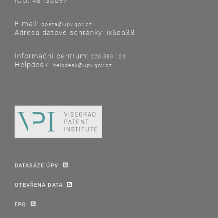
IČO: 48135097
E-mail:
posta@upv.gov.cz
Adresa datové schránky: ix6aa38
Informační centrum:
220 383 120
Helpdesk:
helpdesk@upv.gov.cz
DATABÁZE ÚPV
OTEVŘENÁ DATA
EPO