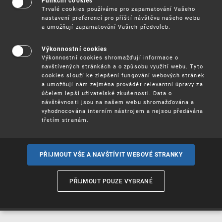
Funkční cookies
Vynálezy / Patenty
Trvalé cookies používáme pro zapamatování Vašeho
nastavení preferencí pro příští návštěvu našeho webu
a umožňují zapamatování Vašich předvoleb.
Užitné
vzory
Výkonnostní cookies
Výkonnostní cookies shromažďují informace o
navštívených stránkách a o způsobu využití webu. Tyto
cookies slouží ke zlepšení fungování webových stránek
Ochranné
známky
a umožňují nám zejména provádět relevantní úpravy za
účelem lepší uživatelské zkušenosti. Data o
návštěvnosti jsou na našem webu shromažďována a
vyhodnocována interním nástrojem a nejsou předávána
třetím stranám.
Průmyslové
vzory
PŘIJMOUT VŠE A NAVŠTÍVIT WEBOVÉ STRANKY
Označení původu
a zeměpisná
PŘIJMOUT POUZE VYBRANÉ
označení