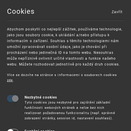
Cookies
Zavřít
MENU
Abychom poskytli co nejlepší zážitek, používáme technologie,
jako jsou soubory cookie, k ukládání a/nebo přístupu k
informacím o zařízení. Souhlas s těmito technologiemi nám
umožní zpracovávat osobní údaje, jako je chování při
procházení nebo jedinečná ID na tomto webu. Nesouhlas
může nepříznivě ovlivnit určité vlastnosti a funkce našeho
webu. Můžete rozhodovat jednotlivě pro každý druh cookies.
Více se dozvíte na stránce s informacemi o souborech cookies
VAROVÁNÍ
Finanční podpora
zde
.
Nevyžádané výzvy k uhrazení poplatku za
pro správu duševního vlastnictví pro malé a
registraci průmyslových práv
střední podniky
Nezbytné cookies
Tyto cookies jsou nezbytné pro zajištění základní
funkčnosti webových stránek a nelze bez nich
realizovat požadovanou funkcionalitu (např. správné
zobrazení stránky, session id, nastavení souhlasů).