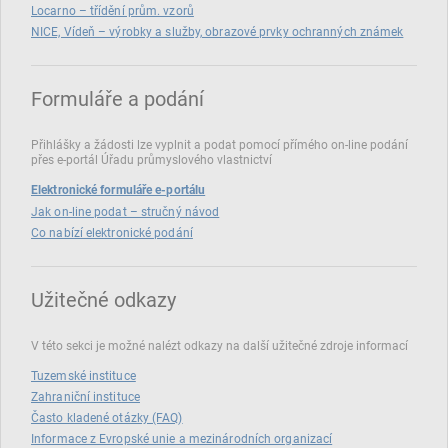
Locarno – třídění prům. vzorů
NICE, Vídeň – výrobky a služby, obrazové prvky ochranných známek
Formuláře a podání
Přihlášky a žádosti lze vyplnit a podat pomocí přímého on‑line podání
přes e‑portál Úřadu průmyslového vlastnictví
Elektronické formuláře e-portálu
Jak on-line podat – stručný návod
Co nabízí elektronické podání
Užitečné odkazy
V této sekci je možné nalézt odkazy na další užitečné zdroje informací
Tuzemské instituce
Zahraniční instituce
Často kladené otázky (FAQ)
Informace z Evropské unie a mezinárodních organizací