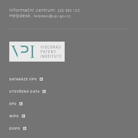
Informační centrum:
220 383 120
Helpdesk:
helpdesk@upv.gov.cz
DATABÁZE ÚPV
OTEVŘENÁ DATA
EPO
WIPO
EUIPO