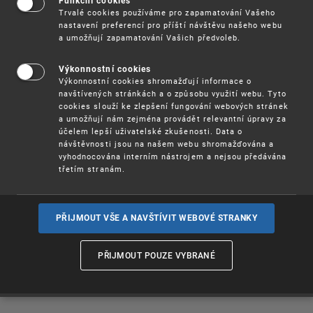
vykonatelnosti
Funkční cookies
Trvalé cookies používáme pro zapamatování Vašeho
nastavení preferencí pro příští návštěvu našeho webu
a umožňují zapamatování Vašich předvoleb.
rozhodnutí
Výkonnostní cookies
Výkonnostní cookies shromažďují informace o
EUIPO
navštívených stránkách a o způsobu využití webu. Tyto
cookies slouží ke zlepšení fungování webových stránek
a umožňují nám zejména provádět relevantní úpravy za
účelem lepší uživatelské zkušenosti. Data o
návštěvnosti jsou na našem webu shromažďována a
vyhodnocována interním nástrojem a nejsou předávána
Za Úřad průmyslového vlastnictví opatřuje vykonatelné
třetím stranám.
rozhodnutí EUIPO doložkou vykonatelnosti vedoucí
oddělení právního nebo jím pověřený zaměstnanec.
Doložka vykonatelnosti se vyznačuje na základě žádosti
oprávněného účastníka, po prověření pravosti titulu.
PŘIJMOUT VŠE A NAVŠTÍVIT WEBOVÉ STRANKY
PŘIJMOUT POUZE VYBRANÉ