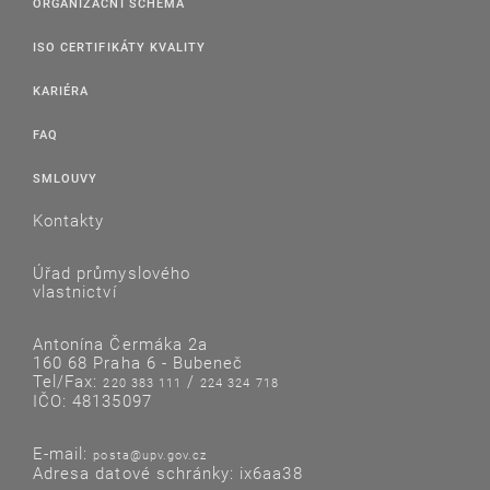
ORGANIZAČNÍ SCHÉMA
ISO CERTIFIKÁTY KVALITY
KARIÉRA
FAQ
SMLOUVY
Kontakty
Úřad průmyslového
vlastnictví
Antonína Čermáka 2a
160 68 Praha 6 - Bubeneč
Tel/Fax:
/
220 383 111
224 324 718
IČO: 48135097
E-mail:
posta@upv.gov.cz
Adresa datové schránky: ix6aa38