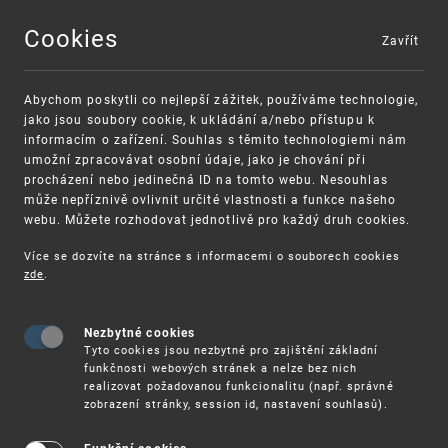
Cookies
Zavřít
MENU
Abychom poskytli co nejlepší zážitek, používáme technologie,
jako jsou soubory cookie, k ukládání a/nebo přístupu k
informacím o zařízení. Souhlas s těmito technologiemi nám
umožní zpracovávat osobní údaje, jako je chování při
procházení nebo jedinečná ID na tomto webu. Nesouhlas
může nepříznivě ovlivnit určité vlastnosti a funkce našeho
webu. Můžete rozhodovat jednotlivě pro každý druh cookies.
Více se dozvíte na stránce s informacemi o souborech cookies
zde
.
UPV
SLUŽBY
DOLOŽKA VYKONATELNOSTI ROZHOD
Nezbytné cookies
Tyto cookies jsou nezbytné pro zajištění základní
Doložka
funkčnosti webových stránek a nelze bez nich
realizovat požadovanou funkcionalitu (např. správné
zobrazení stránky, session id, nastavení souhlasů).