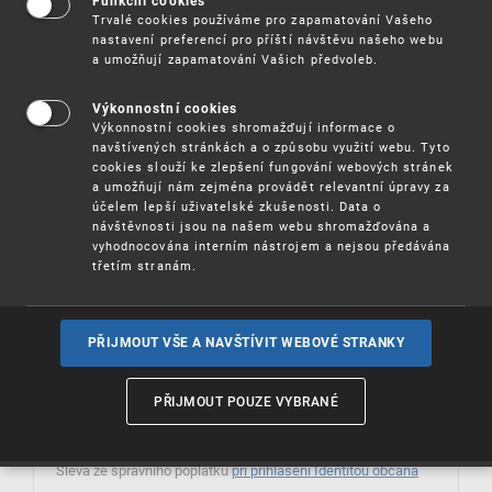
Funkční cookies
vzory
Trvalé cookies používáme pro zapamatování Vašeho
nastavení preferencí pro příští návštěvu našeho webu
a umožňují zapamatování Vašich předvoleb.
Výkonnostní cookies
Výkonnostní cookies shromažďují informace o
On-line databáze
navštívených stránkách a o způsobu využití webu. Tyto
cookies slouží ke zlepšení fungování webových stránek
On-line databáze průmyslových vzorů
a umožňují nám zejména provádět relevantní úpravy za
účelem lepší uživatelské zkušenosti. Data o
návštěvnosti jsou na našem webu shromažďována a
vyhodnocována interním nástrojem a nejsou předávána
třetím stranám.
PŘIJMOUT VŠE A NAVŠTÍVIT WEBOVÉ STRANKY
On-line formuláře
PŘIJMOUT POUZE VYBRANÉ
Přímé podání
Sleva ze správního poplatku
při přihlášení Identitou občana