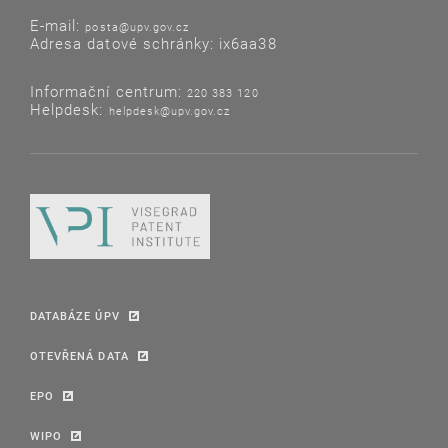
E-mail:
posta@upv.gov.cz
Adresa datové schránky: ix6aa38
Informační centrum:
220 383 120
Helpdesk:
helpdesk@upv.gov.cz
DATABÁZE ÚPV
OTEVŘENÁ DATA
EPO
WIPO