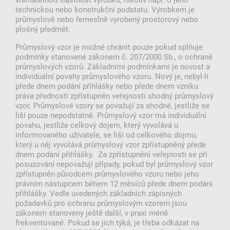
technickou nebo konstrukční podstatu. Výrobkem je
průmyslově nebo řemeslně vyrobený prostorový nebo
plošný předmět.
Průmyslový vzor je možné chránit pouze pokud splňuje
podmínky stanovené zákonem č. 207/2000 Sb., o ochraně
průmyslových vzorů. Základními podmínkami je novost a
individuální povahy průmyslového vzoru. Nový je, nebyl-li
přede dnem podání přihlášky nebo přede dnem vzniku
práva přednosti zpřístupněn veřejnosti shodný průmyslový
vzor. Průmyslové vzory se považují za shodné, jestliže se
liší pouze nepodstatně. Průmyslový vzor má individuální
povahu, jestliže celkový dojem, který vyvolává u
informovaného uživatele, se liší od celkového dojmu,
který u něj vyvolává průmyslový vzor zpřístupněný přede
dnem podání přihlášky. Za zpřístupnění veřejnosti se při
posuzování nepovažují případy, pokud byl průmyslový vzor
zpřístupněn původcem průmyslového vzoru nebo jeho
právním nástupcem během 12 měsíců přede dnem podání
přihlášky. Vedle uvedených základních zápisných
požadavků pro ochranu průmyslovým vzorem jsou
zákonem stanoveny ještě další, v praxi méně
frekventované. Pokud se jich týká, je třeba odkázat na