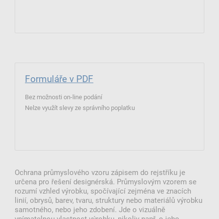
Formuláře v PDF
Bez možnosti on-line podání
Nelze využít slevy ze správního poplatku
Ochrana průmyslového vzoru zápisem do rejstříku je
určena pro řešení designérská. Průmyslovým vzorem se
rozumí vzhled výrobku, spočívající zejména ve znacích
linií, obrysů, barev, tvaru, struktury nebo materiálů výrobku
samotného, nebo jeho zdobení. Jde o vizuálně
vnímatelnou vlastnost výrobku, nikoliv např. o jeho