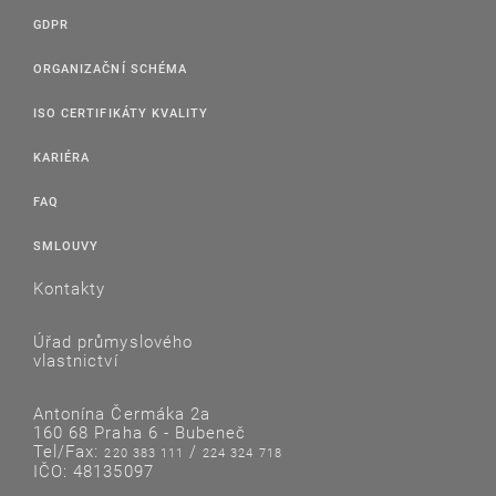
internetu a pro předkládání důkazů prokazujících
GDPR
zveřejnění průmyslových vzorů na internetu.
ORGANIZAČNÍ SCHÉMA
Celý dokument
(pdf, 2,1 MB)
ISO CERTIFIKÁTY KVALITY
KARIÉRA
FAQ
SMLOUVY
Kontakty
Úřad průmyslového
vlastnictví
Antonína Čermáka 2a
160 68 Praha 6 - Bubeneč
Tel/Fax:
/
220 383 111
224 324 718
IČO: 48135097