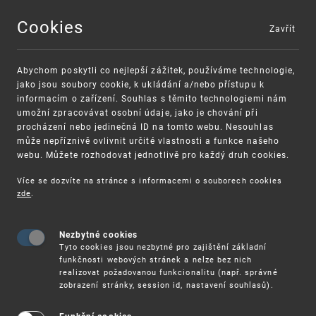
Cookies
Zavřít
MENU
Abychom poskytli co nejlepší zážitek, používáme technologie,
jako jsou soubory cookie, k ukládání a/nebo přístupu k
informacím o zařízení. Souhlas s těmito technologiemi nám
umožní zpracovávat osobní údaje, jako je chování při
procházení nebo jedinečná ID na tomto webu. Nesouhlas
může nepříznivě ovlivnit určité vlastnosti a funkce našeho
webu. Můžete rozhodovat jednotlivě pro každý druh cookies.
Více se dozvíte na stránce s informacemi o souborech cookies
zde
.
UPV
PRŮMYSLOVÁ
PRÁVA
PRŮMYSLOVÉ VZORY
Nezbytné cookies
Tyto cookies jsou nezbytné pro zajištění základní
funkčnosti webových stránek a nelze bez nich
Průmyslové
realizovat požadovanou funkcionalitu (např. správné
zobrazení stránky, session id, nastavení souhlasů).