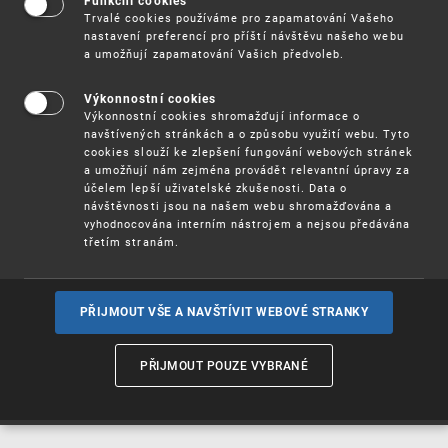
Funkční cookies
Vynálezy / Patenty
Trvalé cookies používáme pro zapamatování Vašeho
nastavení preferencí pro příští návštěvu našeho webu
a umožňují zapamatování Vašich předvoleb.
Užitné
vzory
Výkonnostní cookies
Výkonnostní cookies shromažďují informace o
navštívených stránkách a o způsobu využití webu. Tyto
cookies slouží ke zlepšení fungování webových stránek
Ochranné
známky
a umožňují nám zejména provádět relevantní úpravy za
účelem lepší uživatelské zkušenosti. Data o
návštěvnosti jsou na našem webu shromažďována a
vyhodnocována interním nástrojem a nejsou předávána
třetím stranám.
Průmyslové
vzory
PŘIJMOUT VŠE A NAVŠTÍVIT WEBOVÉ STRANKY
Označení původu
a zeměpisná
PŘIJMOUT POUZE VYBRANÉ
označení