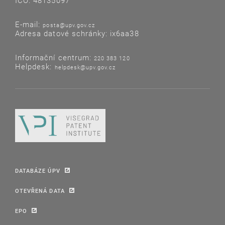
IČO: 48135097
E-mail:
posta@upv.gov.cz
Adresa datové schránky: ix6aa38
Informační centrum:
220 383 120
Helpdesk:
helpdesk@upv.gov.cz
DATABÁZE ÚPV
OTEVŘENÁ DATA
EPO