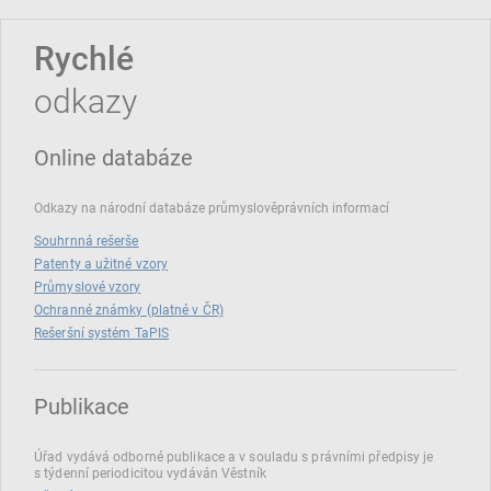
Rychlé
odkazy
Online databáze
Odkazy na národní databáze průmyslověprávních informací
Souhrnná rešerše
Patenty a užitné vzory
Průmyslové vzory
Ochranné známky (platné v ČR)
Rešeršní systém TaPIS
Publikace
Úřad vydává odborné publikace a v souladu s právními předpisy je
s týdenní periodicitou vydáván Věstník