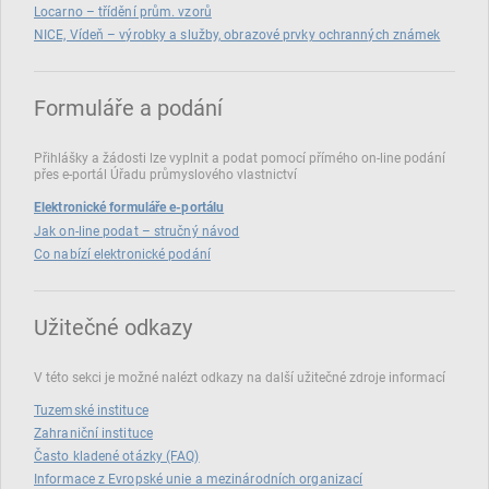
Locarno – třídění prům. vzorů
NICE, Vídeň – výrobky a služby, obrazové prvky ochranných známek
Formuláře a podání
Přihlášky a žádosti lze vyplnit a podat pomocí přímého on‑line podání
přes e‑portál Úřadu průmyslového vlastnictví
Elektronické formuláře e-portálu
Jak on-line podat – stručný návod
Co nabízí elektronické podání
Užitečné odkazy
V této sekci je možné nalézt odkazy na další užitečné zdroje informací
Tuzemské instituce
Zahraniční instituce
Často kladené otázky (FAQ)
Informace z Evropské unie a mezinárodních organizací