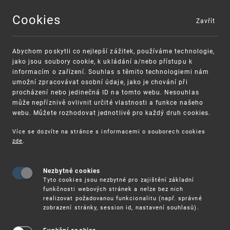
Cookies
Zavřít
MENU
Abychom poskytli co nejlepší zážitek, používáme technologie,
jako jsou soubory cookie, k ukládání a/nebo přístupu k
informacím o zařízení. Souhlas s těmito technologiemi nám
umožní zpracovávat osobní údaje, jako je chování při
procházení nebo jedinečná ID na tomto webu. Nesouhlas
může nepříznivě ovlivnit určité vlastnosti a funkce našeho
webu. Můžete rozhodovat jednotlivě pro každý druh cookies.
Více se dozvíte na stránce s informacemi o souborech cookies
VAROVÁNÍ
Finanční podpora
zde
.
Nevyžádané výzvy k uhrazení poplatku za
pro správu duševního vlastnictví pro malé a
registraci průmyslových práv
střední podniky
Nezbytné cookies
Tyto cookies jsou nezbytné pro zajištění základní
funkčnosti webových stránek a nelze bez nich
realizovat požadovanou funkcionalitu (např. správné
zobrazení stránky, session id, nastavení souhlasů).