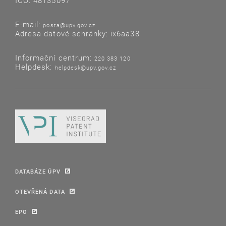
IČO: 48135097
E-mail:
posta@upv.gov.cz
Adresa datové schránky: ix6aa38
Informační centrum:
220 383 120
Helpdesk:
helpdesk@upv.gov.cz
DATABÁZE ÚPV
OTEVŘENÁ DATA
EPO