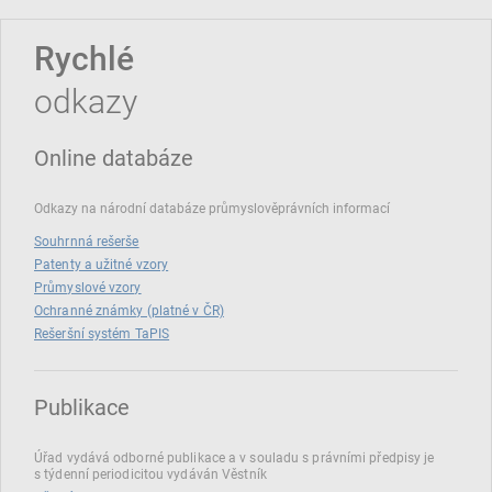
Rychlé
odkazy
Online databáze
Odkazy na národní databáze průmyslověprávních informací
Souhrnná rešerše
Patenty a užitné vzory
Průmyslové vzory
Ochranné známky (platné v ČR)
Rešeršní systém TaPIS
Publikace
Úřad vydává odborné publikace a v souladu s právními předpisy je
s týdenní periodicitou vydáván Věstník