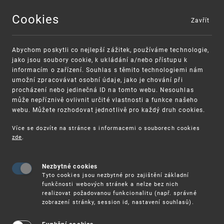
Cookies
Zavřít
MENU
Abychom poskytli co nejlepší zážitek, používáme technologie,
jako jsou soubory cookie, k ukládání a/nebo přístupu k
informacím o zařízení. Souhlas s těmito technologiemi nám
umožní zpracovávat osobní údaje, jako je chování při
procházení nebo jedinečná ID na tomto webu. Nesouhlas
může nepříznivě ovlivnit určité vlastnosti a funkce našeho
webu. Můžete rozhodovat jednotlivě pro každý druh cookies.
Více se dozvíte na stránce s informacemi o souborech cookies
VAROVÁNÍ
Finanční podpora
zde
.
Nevyžádané výzvy k uhrazení poplatku za
pro správu duševního vlastnictví pro malé a
registraci průmyslových práv
střední podniky
Nezbytné cookies
Tyto cookies jsou nezbytné pro zajištění základní
funkčnosti webových stránek a nelze bez nich
realizovat požadovanou funkcionalitu (např. správné
zobrazení stránky, session id, nastavení souhlasů).