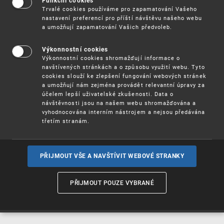
Funkční cookies
Vynálezy / Patenty
Trvalé cookies používáme pro zapamatování Vašeho
nastavení preferencí pro příští návštěvu našeho webu
a umožňují zapamatování Vašich předvoleb.
Užitné
vzory
Výkonnostní cookies
Výkonnostní cookies shromažďují informace o
navštívených stránkách a o způsobu využití webu. Tyto
cookies slouží ke zlepšení fungování webových stránek
Ochranné
známky
a umožňují nám zejména provádět relevantní úpravy za
účelem lepší uživatelské zkušenosti. Data o
návštěvnosti jsou na našem webu shromažďována a
vyhodnocována interním nástrojem a nejsou předávána
třetím stranám.
Průmyslové
vzory
PŘIJMOUT VŠE A NAVŠTÍVIT WEBOVÉ STRANKY
Označení původu
a zeměpisná
PŘIJMOUT POUZE VYBRANÉ
označení