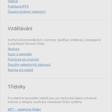
Věstník
Publikace IPPV
Časopis Duševní vlastnictví
Vzdělávání
Institut průmyslověprávní výychovy zajišťuje vzdělávací, propagační
a publikační činnost Úřadu
Studium
Kurzy a semináře
Pomůcka pro vyučující
Zkoušky patentových zástupců
Rubrika pro mladé
Třídníky
Pro efektivní provádění rešerší jsou pro technická řešení, ochranné
známky a designy využívány následující třídící systémy
MPT – patentové třídění