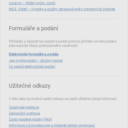
Locarno – třídění prům. vzorů
NICE, Vídeň – výrobky a služby, obrazové prvky ochranných známek
Formuláře a podání
Přihlášky a žádosti lze vyplnit a podat pomocí přímého on‑line podání
přes e‑portál Úřadu průmyslového vlastnictví
Elektronické formuláře e-portálu
Jak on-line podat – stručný návod
Co nabízí elektronické podání
Užitečné odkazy
V této sekci je možné nalézt odkazy na další užitečné zdroje informací
Tuzemské instituce
Zahraniční instituce
Často kladené otázky (FAQ)
Informace z Evropské unie a mezinárodních organizací