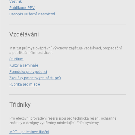
Věstník
Publikace IPPV
Časopis Duševní vlastnictví
Vzdělávání
Institut průmyslověprávní výychovy zajišťuje vzdělávací, propagační
a publikační činnost Úřadu
Studium
Kurzy a semináře
Pomůcka pro vyučující
Zkoušky patentových zástupců
Rubrika pro mladé
Třídníky
Pro efektivní provádění rešerší jsou pro technická řešení, ochranné
známky a designy využívány následující třídící systémy
MPT – patentové třídění