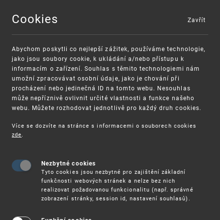
Cookies
Zavřít
MENU
Abychom poskytli co nejlepší zážitek, používáme technologie,
jako jsou soubory cookie, k ukládání a/nebo přístupu k
informacím o zařízení. Souhlas s těmito technologiemi nám
umožní zpracovávat osobní údaje, jako je chování při
procházení nebo jedinečná ID na tomto webu. Nesouhlas
může nepříznivě ovlivnit určité vlastnosti a funkce našeho
webu. Můžete rozhodovat jednotlivě pro každý druh cookies.
Více se dozvíte na stránce s informacemi o souborech cookies
VAROVÁNÍ
Finanční podpora
zde
.
Nevyžádané výzvy k uhrazení poplatku za
pro správu duševního vlastnictví pro malé a
registraci průmyslových práv
střední podniky
Nezbytné cookies
Tyto cookies jsou nezbytné pro zajištění základní
funkčnosti webových stránek a nelze bez nich
realizovat požadovanou funkcionalitu (např. správné
zobrazení stránky, session id, nastavení souhlasů).