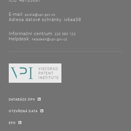
IČO: 48135097
E-mail:
posta@upv.gov.cz
Adresa datové schránky: ix6aa38
Informační centrum:
220 383 120
Helpdesk:
helpdesk@upv.gov.cz
DATABÁZE ÚPV
OTEVŘENÁ DATA
EPO