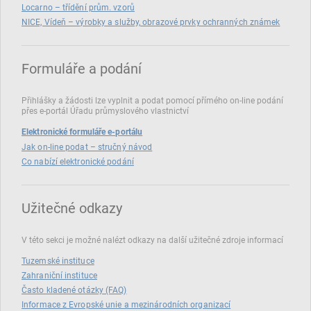
Locarno – třídění prům. vzorů
NICE, Vídeň – výrobky a služby, obrazové prvky ochranných známek
Formuláře a podání
Přihlášky a žádosti lze vyplnit a podat pomocí přímého on‑line podání
přes e‑portál Úřadu průmyslového vlastnictví
Elektronické formuláře e-portálu
Jak on-line podat – stručný návod
Co nabízí elektronické podání
Užitečné odkazy
V této sekci je možné nalézt odkazy na další užitečné zdroje informací
Tuzemské instituce
Zahraniční instituce
Často kladené otázky (FAQ)
Informace z Evropské unie a mezinárodních organizací