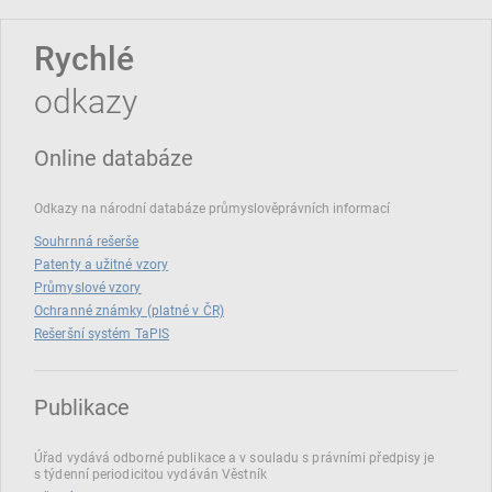
Rychlé
odkazy
Online databáze
Odkazy na národní databáze průmyslověprávních informací
Souhrnná rešerše
Patenty a užitné vzory
Průmyslové vzory
Ochranné známky (platné v ČR)
Rešeršní systém TaPIS
Publikace
Úřad vydává odborné publikace a v souladu s právními předpisy je
s týdenní periodicitou vydáván Věstník