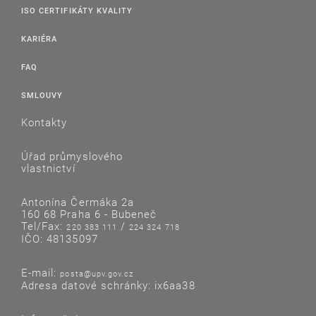
ISO CERTIFIKÁTY KVALITY
KARIÉRA
FAQ
SMLOUVY
Kontakty
Úřad průmyslového
vlastnictví
Antonína Čermáka 2a
160 68 Praha 6 - Bubeneč
Tel/Fax:
/
220 383 111
224 324 718
IČO: 48135097
E-mail:
posta@upv.gov.cz
Adresa datové schránky: ix6aa38