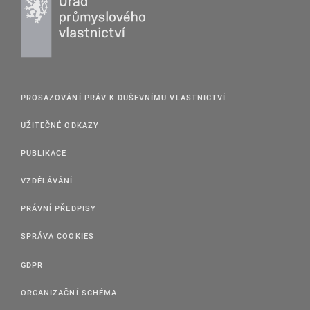
státu, informace lze zpravidla dohledat na webových
stránkách příslušného Úřadu udělujícího ochranu.
PROSAZOVÁNÍ PRÁV K DUŠEVNÍMU VLASTNICTVÍ
UŽITEČNÉ ODKAZY
PUBLIKACE
VZDĚLÁVÁNÍ
PRÁVNÍ PŘEDPISY
SPRÁVA COOKIES
GDPR
ORGANIZAČNÍ SCHÉMA