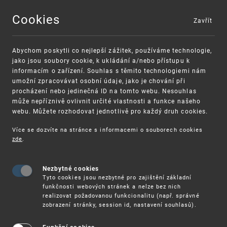
Cookies
Zavřít
MENU
Abychom poskytli co nejlepší zážitek, používáme technologie,
jako jsou soubory cookie, k ukládání a/nebo přístupu k
informacím o zařízení. Souhlas s těmito technologiemi nám
umožní zpracovávat osobní údaje, jako je chování při
procházení nebo jedinečná ID na tomto webu. Nesouhlas
může nepříznivě ovlivnit určité vlastnosti a funkce našeho
webu. Můžete rozhodovat jednotlivě pro každý druh cookies.
Více se dozvíte na stránce s informacemi o souborech cookies
zde
.
UPV
PRŮMYSLOVÁ PRÁVA
UŽITNÉ
VZORY
INFORMACE K PŘIHLAŠOVÁNÍ DO ZAHRANIČÍ
Nezbytné cookies
Tyto cookies jsou nezbytné pro zajištění základní
funkčnosti webových stránek a nelze bez nich
Informace k přihlašování do
realizovat požadovanou funkcionalitu (např. správné
zobrazení stránky, session id, nastavení souhlasů).
zahraničí