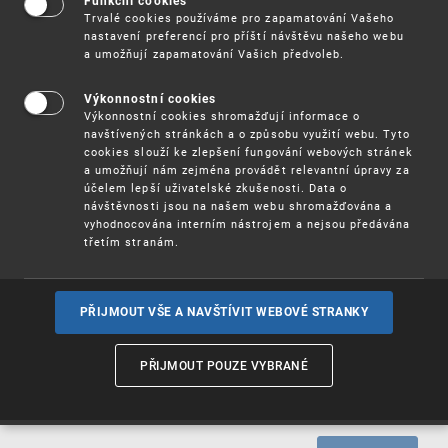
Funkční cookies
Trvalé cookies používáme pro zapamatování Vašeho
nastavení preferencí pro příští návštěvu našeho webu
Přihlašovatel může přihlásit své technické řešení –
a umožňují zapamatování Vašich předvoleb.
vynález k ochraně přímo v každém státu, ve kterém chce
mít vynález chráněn patentem nebo jiným druhem
ochrany. Pro získání ochrany formou užitného vzoru je
Výkonnostní cookies
možné o tuto ochranu žádat pouze ve státech, které tuto
Výkonnostní cookies shromažďují informace o
formu ochrany umožňují. Z našich okolních států je to
navštívených stránkách a o způsobu využití webu. Tyto
např. Slovensko, Rakousko, Německo.
cookies slouží ke zlepšení fungování webových stránek
a umožňují nám zejména provádět relevantní úpravy za
Řízení o udělení ochrany probíhá dle legislativy daného
účelem lepší uživatelské zkušenosti. Data o
státu; informace lze zpravidla dohledat na webových
návštěvnosti jsou na našem webu shromažďována a
vyhodnocována interním nástrojem a nejsou předávána
stránkách příslušného Úřadu udělujícího ochranu.
třetím stranám.
Jednotný evropský nebo mezinárodní systém ochrany
technických řešení výlučně užitnými vzory není ustaven.
Určitou omezenou možnost nabízí podání evropské
PŘIJMOUT VŠE A NAVŠTÍVIT WEBOVÉ STRANKY
patentové přihlášky nebo mezinárodní patentové přihlášky
dle Smlouvy o patentové spolupráci.
PŘIJMOUT POUZE VYBRANÉ
Pro přihlašování užitných vzorů do zahraničí platí obdobné
možnosti jako je popsáno v kapitole
Průmyslová práva -
Vynálezy/Patenty - Přihlašování do zahraničí
.