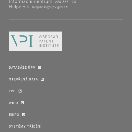
Informační centrum:
220 383 120
Helpdesk:
helpdesk@upv.gov.cz
DATABÁZE ÚPV
OTEVŘENÁ DATA
EPO
WIPO
EUIPO
SYSTÉMY TŘÍDĚNÍ