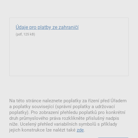
Údaje pro platby ze zahraničí
(pdf, 125 kB)
Na této stránce naleznete poplatky za řízení před Úřadem
a poplatky související (správní poplatky a udržovací
poplatky). Pro zobrazení přehledu poplatků pro konkrétní
druh průmyslového práva rozklikněte příslušný nadpis
níže. Ucelený přehled variabilních symbolů s příklady
jejich konstrukce lze nalézt také
zde
.