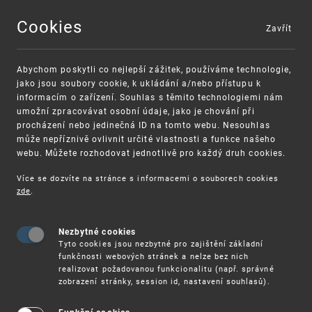
Cookies
Zavřít
MENU
Abychom poskytli co nejlepší zážitek, používáme technologie,
jako jsou soubory cookie, k ukládání a/nebo přístupu k
informacím o zařízení. Souhlas s těmito technologiemi nám
umožní zpracovávat osobní údaje, jako je chování při
procházení nebo jedinečná ID na tomto webu. Nesouhlas
může nepříznivě ovlivnit určité vlastnosti a funkce našeho
webu. Můžete rozhodovat jednotlivě pro každý druh cookies.
Více se dozvíte na stránce s informacemi o souborech cookies
zde
.
UPV
PRŮMYSLOVÁ PRÁVA
POPLATKY
Nezbytné cookies
Tyto cookies jsou nezbytné pro zajištění základní
Poplatky
funkčnosti webových stránek a nelze bez nich
realizovat požadovanou funkcionalitu (např. správné
zobrazení stránky, session id, nastavení souhlasů).