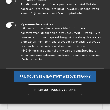
Funkční cookies
Trvalé cookies používáme pro zapamatování Vašeho
Celkový přehled poplatků
nastavení preferencí pro příští návštěvu našeho webu
(pdf, 179 kB)
a umožňují zapamatování Vašich předvoleb.
Úřední sdělení k udržovacím poplatkům
(pdf, 14 kB)
Výkonnostní cookies
Výkonnostní cookies shromažďují informace o
navštívených stránkách a o způsobu využití webu. Tyto
cookies slouží ke zlepšení fungování webových stránek
a umožňují nám zejména provádět relevantní úpravy za
účelem lepší uživatelské zkušenosti. Data o
návštěvnosti jsou na našem webu shromažďována a
vyhodnocována interním nástrojem a nejsou předávána
třetím stranám.
Právní předpisy k poplatkům
PŘIJMOUT VŠE A NAVŠTÍVIT WEBOVÉ STRANKY
PŘIJMOUT POUZE VYBRANÉ