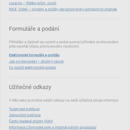
Locarno – třídění prům. vzorů
NICE, Vídeň – výrobky a služby, obrazové prvky ochranných známek
Formuláře a podání
Přihlášky a žádosti lze vyplnit a podat pomocí přímého on‑line podání
přes e‑portál Úřadu průmyslového vlastnictví
Elektronické formuláře e-portálu
Jak on-line podat – stručný návod
Co nabízí elektronické podání
Užitečné odkazy
V této sekci je možné nalézt odkazy na další užitečné zdroje informací
Tuzemské instituce
Zahraniční instituce
Často kladené otázky (FAQ)
Informace z Evropské unie a mezinárodních organizací