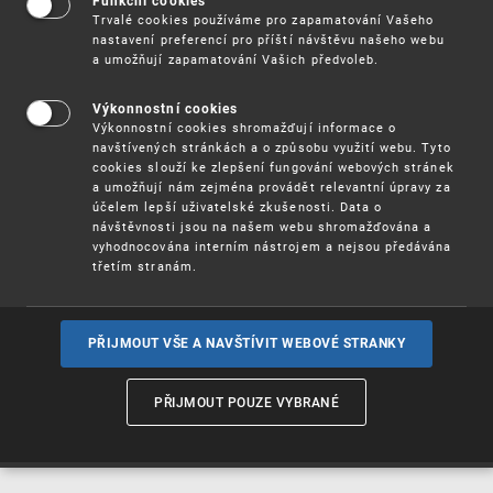
Funkční cookies
Vynálezy / Patenty
Trvalé cookies používáme pro zapamatování Vašeho
nastavení preferencí pro příští návštěvu našeho webu
a umožňují zapamatování Vašich předvoleb.
Užitné
vzory
Výkonnostní cookies
Výkonnostní cookies shromažďují informace o
navštívených stránkách a o způsobu využití webu. Tyto
cookies slouží ke zlepšení fungování webových stránek
Ochranné
známky
a umožňují nám zejména provádět relevantní úpravy za
účelem lepší uživatelské zkušenosti. Data o
návštěvnosti jsou na našem webu shromažďována a
vyhodnocována interním nástrojem a nejsou předávána
třetím stranám.
Průmyslové
vzory
PŘIJMOUT VŠE A NAVŠTÍVIT WEBOVÉ STRANKY
Označení původu
a zeměpisná
PŘIJMOUT POUZE VYBRANÉ
označení