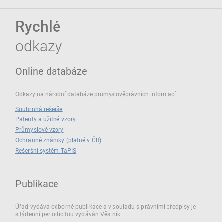
Rychlé
odkazy
Online databáze
Odkazy na národní databáze průmyslověprávních informací
Souhrnná rešerše
Patenty a užitné vzory
Průmyslové vzory
Ochranné známky (platné v ČR)
Rešeršní systém TaPIS
Publikace
Úřad vydává odborné publikace a v souladu s právními předpisy je
s týdenní periodicitou vydáván Věstník