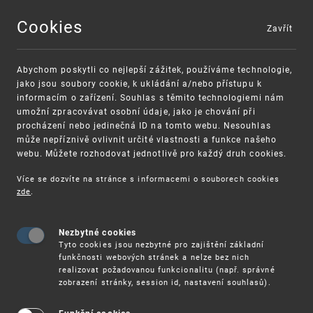
Cookies
Zavřít
MENU
Abychom poskytli co nejlepší zážitek, používáme technologie,
jako jsou soubory cookie, k ukládání a/nebo přístupu k
informacím o zařízení. Souhlas s těmito technologiemi nám
umožní zpracovávat osobní údaje, jako je chování při
procházení nebo jedinečná ID na tomto webu. Nesouhlas
může nepříznivě ovlivnit určité vlastnosti a funkce našeho
webu. Můžete rozhodovat jednotlivě pro každý druh cookies.
Více se dozvíte na stránce s informacemi o souborech cookies
VAROVÁNÍ
Finanční podpora
zde
.
Nevyžádané výzvy k uhrazení poplatku za
pro správu duševního vlastnictví pro malé a
registraci průmyslových práv
střední podniky
Nezbytné cookies
Tyto cookies jsou nezbytné pro zajištění základní
funkčnosti webových stránek a nelze bez nich
realizovat požadovanou funkcionalitu (např. správné
zobrazení stránky, session id, nastavení souhlasů).