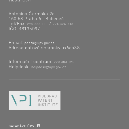
Antonína Čermáka 2a
160 68 Praha 6 - Bubeneč
Tel/Fax:
/
220 383 111
224 324 718
IČO: 48135097
E-mail:
posta@upv.gov.cz
Adresa datové schránky: ix6aa38
Informační centrum:
220 383 120
Helpdesk:
helpdesk@upv.gov.cz
DATABÁZE ÚPV