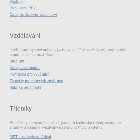
Věstník
Publikace IPPV
Časopis Duševní vlastnictví
Vzdělávání
Institut průmyslověprávní výychovy zajišťuje vzdělávací, propagační
a publikační činnost Úřadu
Studium
Kurzy a semináře
Pomůcka pro vyučující
Zkoušky patentových zástupců
Rubrika pro mladé
Třídníky
Pro efektivní provádění rešerší jsou pro technická řešení, ochranné
známky a designy využívány následující třídící systémy
MPT – patentové třídění