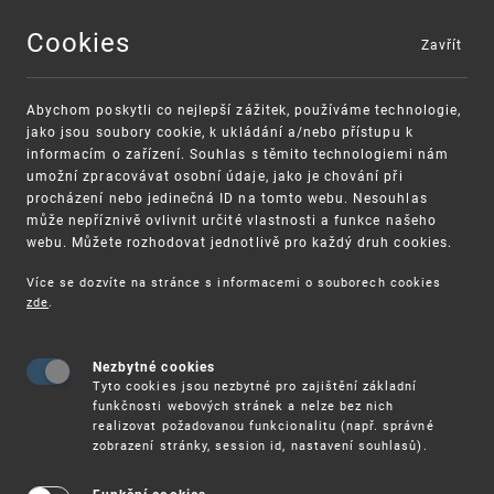
Cookies
Zavřít
MENU
Abychom poskytli co nejlepší zážitek, používáme technologie,
jako jsou soubory cookie, k ukládání a/nebo přístupu k
informacím o zařízení. Souhlas s těmito technologiemi nám
umožní zpracovávat osobní údaje, jako je chování při
procházení nebo jedinečná ID na tomto webu. Nesouhlas
může nepříznivě ovlivnit určité vlastnosti a funkce našeho
webu. Můžete rozhodovat jednotlivě pro každý druh cookies.
Více se dozvíte na stránce s informacemi o souborech cookies
zde
.
UPV
VZDĚLÁVÁNÍ
RUBRIKA PRO
MLADÉ
MATERIÁLY
Nezbytné cookies
Tyto cookies jsou nezbytné pro zajištění základní
funkčnosti webových stránek a nelze bez nich
Materiály
realizovat požadovanou funkcionalitu (např. správné
zobrazení stránky, session id, nastavení souhlasů).