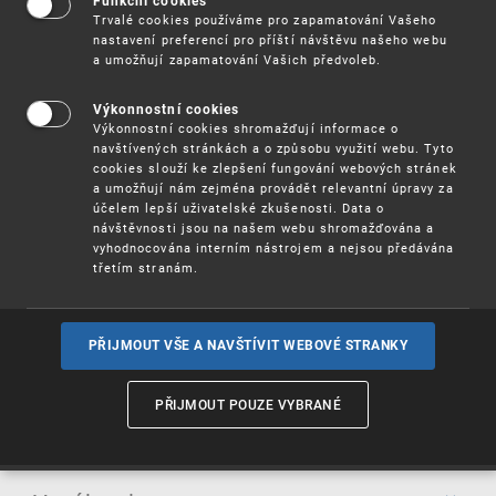
Všechny materiály si můžeš stáhnout a vytisknout. Slouží
Funkční cookies
Trvalé cookies používáme pro zapamatování Vašeho
však pouze studijním účelům :-)
nastavení preferencí pro příští návštěvu našeho webu
a umožňují zapamatování Vašich předvoleb.
ROZBALIT
Výkonnostní cookies
Výkonnostní cookies shromažďují informace o
navštívených stránkách a o způsobu využití webu. Tyto
HRA: Stezka k ochranné známce
cookies slouží ke zlepšení fungování webových stránek
a umožňují nám zejména provádět relevantní úpravy za
Nová desková hra: Stezka k ochranné známce
účelem lepší uživatelské zkušenosti. Data o
návštěvnosti jsou na našem webu shromažďována a
Komiksy
ÚPV připravil novou deskovou hru pro děti i dospělé, ve
vyhodnocována interním nástrojem a nejsou předávána
které se zábavnou formou naučíte, jakým způsobem si
třetím stranám.
zapsat ochrannou známku. Stačí si hru vytisknout,
Jak je to s
,
a
patenty
ochrannými známkami
autorským
vystřihnout a slepit a můžete začít hrát...
ti víc napoví krátké komiksy.
právem
Duševní vlastnictví
PŘIJMOUT VŠE A NAVŠTÍVIT WEBOVÉ STRANKY
Herní plán
(pdf, 114 kB)
Co všechno se skrývá pod pojmem duševní vlastnictví?
Herní deska - pravá strana
(pdf, 2,1 MB)
Stačí kliknout a z naší brožurky se dozvíš víc.
PŘIJMOUT POUZE VYBRANÉ
Kvízy
Herní deska - levá strana
(pdf, 2,1 MB)
Figurky a žetony
(pdf, 466 kB)
JAK VYPADÁ JAZYK "PATENTŠTINA", KTERÝ SE POUŽÍVÁ V
PATENTOVÝCH DATABÁZÍCH?