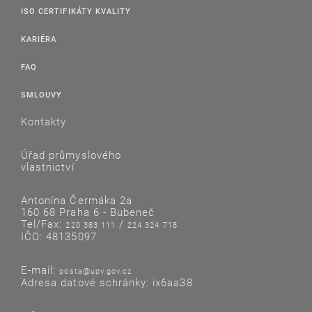
ISO CERTIFIKÁTY KVALITY
KARIÉRA
FAQ
SMLOUVY
Kontakty
Úřad průmyslového
vlastnictví
Antonína Čermáka 2a
160 68 Praha 6 - Bubeneč
Tel/Fax:
/
220 383 111
224 324 718
IČO: 48135097
E-mail:
posta@upv.gov.cz
Adresa datové schránky: ix6aa38