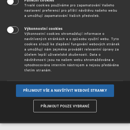
Funkční cookies
Trvalé cookies používáme pro zapamatování Vašeho
On-line databáze
nastavení preferencí pro příští návštěvu našeho webu
a umožňují zapamatování Vašich předvoleb.
On-line databáze patentů a užitných vzorů
Výkonnostní cookies
Výkonnostní cookies shromažďují informace o
navštívených stránkách a o způsobu využití webu. Tyto
cookies slouží ke zlepšení fungování webových stránek
a umožňují nám zejména provádět relevantní úpravy za
účelem lepší uživatelské zkušenosti. Data o
návštěvnosti jsou na našem webu shromažďována a
vyhodnocována interním nástrojem a nejsou předávána
třetím stranám.
On-line formuláře
PŘIJMOUT VŠE A NAVŠTÍVIT WEBOVÉ STRANKY
Přímé podání
Sleva ze správního poplatku
při přihlášení Identitou občana
PŘIJMOUT POUZE VYBRANÉ