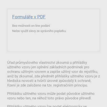
Formuláře v PDF
Bez možnosti on-line podání
Nelze využít slevy ze správního poplatku
Úřad průmyslového vlastnictví zkoumá u přihlášky
užitného vzoru jen splnění základních podmínek pro
ochranu užitným vzorem a zapíše užitný vzor do rejstříku,
aniž by zkoumal, zda předmět přihlášky užitného vzoru je z
hlediska novosti a tvůrčí úrovně způsobilý k ochraně,
řízení je zde založeno na tzv. registračním principu.
Přihlášku užitného vzoru může podat původce užitného
vzoru nebo ten, na něhož toto právo původce převedl.
Přihlášku užitného vzoru lze podat elektronicky ve