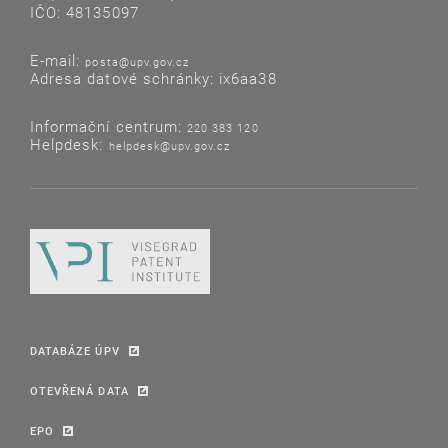
IČO: 48135097
E-mail:
posta@upv.gov.cz
Adresa datové schránky: ix6aa38
Informační centrum:
220 383 120
Helpdesk:
helpdesk@upv.gov.cz
DATABÁZE ÚPV
OTEVŘENÁ DATA
EPO