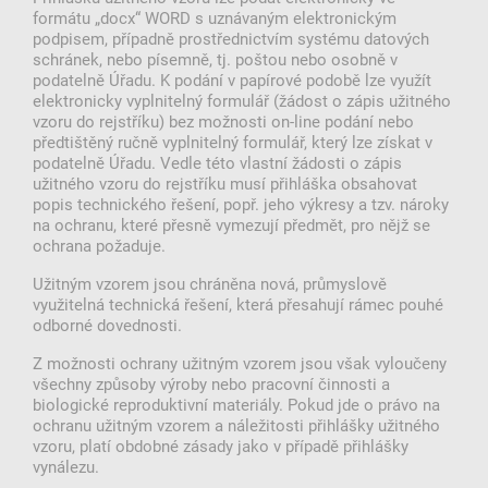
formátu „docx“ WORD s uznávaným elektronickým
podpisem, případně prostřednictvím systému datových
schránek, nebo písemně, tj. poštou nebo osobně v
podatelně Úřadu. K podání v papírové podobě lze využít
elektronicky vyplnitelný formulář (žádost o zápis užitného
vzoru do rejstříku) bez možnosti on-line podání nebo
předtištěný ručně vyplnitelný formulář, který lze získat v
podatelně Úřadu. Vedle této vlastní žádosti o zápis
užitného vzoru do rejstříku musí přihláška obsahovat
popis technického řešení, popř. jeho výkresy a tzv. nároky
na ochranu, které přesně vymezují předmět, pro nějž se
ochrana požaduje.
Užitným vzorem jsou chráněna nová, průmyslově
využitelná technická řešení, která přesahují rámec pouhé
odborné dovednosti.
Z možnosti ochrany užitným vzorem jsou však vyloučeny
všechny způsoby výroby nebo pracovní činnosti a
biologické reproduktivní materiály. Pokud jde o právo na
ochranu užitným vzorem a náležitosti přihlášky užitného
vzoru, platí obdobné zásady jako v případě přihlášky
vynálezu.