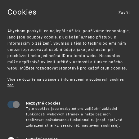
Cookies
Zavřít
MENU
Abychom poskytli co nejlepší zážitek, používáme technologie,
jako jsou soubory cookie, k ukládání a/nebo přístupu k
informacím o zařízení. Souhlas s těmito technologiemi nám
umožní zpracovávat osobní údaje, jako je chování při
procházení nebo jedinečná ID na tomto webu. Nesouhlas
může nepříznivě ovlivnit určité vlastnosti a funkce našeho
webu. Můžete rozhodovat jednotlivě pro každý druh cookies.
Více se dozvíte na stránce s informacemi o souborech cookies
zde
.
UPV
PRŮMYSLOVÁ PRÁVA
UŽITNÉ VZORY
Nezbytné cookies
Tyto cookies jsou nezbytné pro zajištění základní
Užitné vzory
funkčnosti webových stránek a nelze bez nich
realizovat požadovanou funkcionalitu (např. správné
zobrazení stránky, session id, nastavení souhlasů).