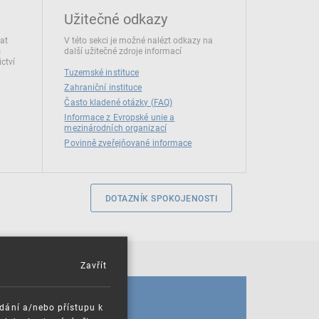
Užitečné odkazy
dat
V této sekci je možné nalézt odkazy na
s
další užitečné zdroje informací
ctví
Tuzemské instituce
Zahraniční instituce
Často kladené otázky (FAQ)
Informace z Evropské unie a
mezinárodních organizací
Povinně zveřejňované informace
DOTAZNÍK SPOKOJENOSTI
Zavřít
KALENDÁŘ
ádání a/nebo přístupu k