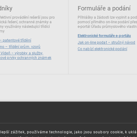
dníky
Formuláře a podání
fektivní provádění rešerší jsou pro
Přihlášky a žádosti lze vyplnit a po
ická řešení, ochranné známky a
pomocí přímého on‑line podání pře
ny využívány následující třídící
e‑portál Úřadu průmyslového vlastni
émy
Elektronické formuláře e-portálu
 patentové třídění
Jak on-line podat – stručný návod
no – třídění prům. vzorů
Co nabízí elektronické podání
 Vídeň – výrobky a služby,
zové prvky ochranných známek
lepší zážitek, používáme technologie, jako jsou soubory cookie, k ukl