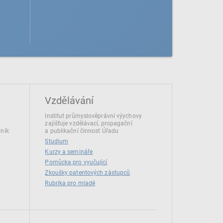
Vzdělávání
Institut průmyslověprávní výychovy
zajišťuje vzdělávací, propagační
tník
a publikační činnost Úřadu
Studium
Kurzy a semináře
Pomůcka pro vyučující
Zkoušky patentových zástupců
Rubrika pro mladé