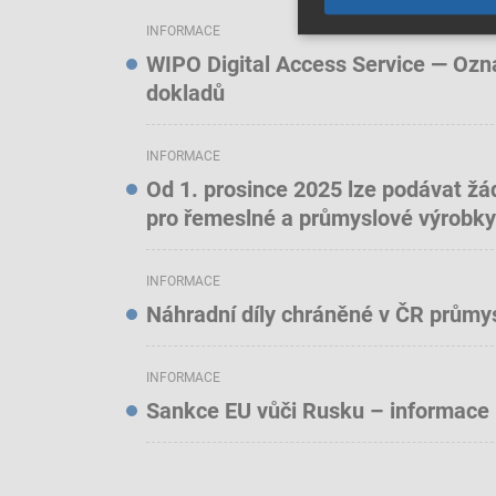
INFORMACE
WIPO Digital Access Service — Oznám
dokladů
INFORMACE
Od 1. prosince 2025 lze podávat žá
pro řemeslné a průmyslové výrobky
INFORMACE
Náhradní díly chráněné v ČR prům
INFORMACE
Sankce EU vůči Rusku – informace 