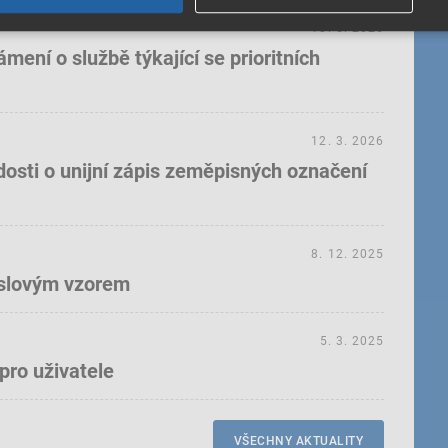
18. 5. 2026
ení o službě týkající se prioritních
12. 3. 2026
dosti o unijní zápis zeměpisných označení
8. 12. 2025
yslovým vzorem
5. 3. 2025
pro uživatele
VŠECHNY AKTUALITY