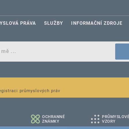
YSLOVÁ PRÁVA
SLUŽBY
INFORMAČNÍ ZDROJE
egistraci průmyslových práv
é a střední podniky
OCHRANNÉ
PRŮMYSLOV
ZNÁMKY
VZORY