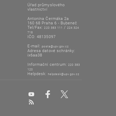
Úřad průmyslového
vlastnictví
Antonína Čermáka 2a
160 68 Praha 6 - Bubeneč
Tel/Fax:
/
220 383 111
224 324
718
IČO: 48135097
E-mail:
posta@upv.gov.cz
Adresa datové schránky:
ix6aa38
Informační centrum:
220 383
120
Helpdesk:
helpdesk@upv.gov.cz