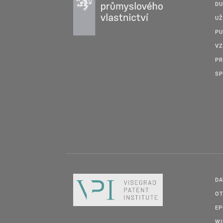
DU
UŽ
PU
VZ
PR
SP
DA
OT
E
W