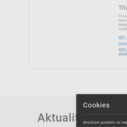
Tří
Pro e
techn
desig
syst
MPT –
Locar
NICE,
obra
Cookies
Aktuality
Abychom poskytli co nej