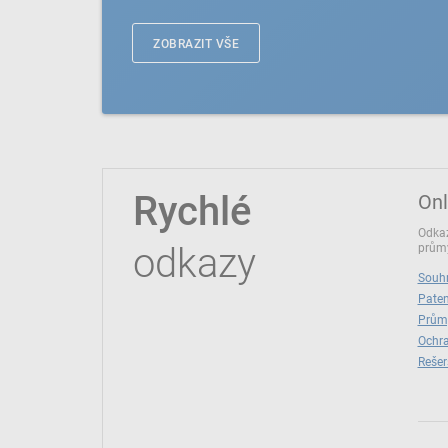
ZOBRAZIT VŠE
Rychlé
Onl
Odkaz
odkazy
průmy
Souhr
Paten
Prům
Ochra
Rešer