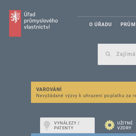
O ÚŘADU
PRŮM
VAROVÁNÍ
Finanční podpora
Nevyžádané výzvy k uhrazení poplatku za r
pro správu duševního vlastnictví pro mal
VYNÁLEZY /
UŽITNÉ
PATENTY
VZORY