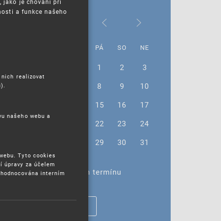
jako je chování při
nosti a funkce našeho
Srpen 2025
PO
ÚT
ST
ČT
PÁ
SO
NE
28
29
30
31
1
2
3
 nich realizovat
4
5
6
7
8
9
10
).
11
12
13
14
15
16
17
ěvu našeho webu a
18
19
20
21
22
23
24
25
26
27
28
29
30
31
 webu. Tyto cookies
í úpravy za účelem
Žádné akce ve vybraném termínu
yhodnocována interním
ZOBRAZIT VŠECHNY AKCE