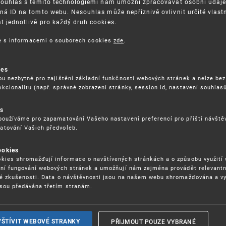
Souhlas s těmito technologiemi nám umožní zpracovávat osobní údaje, 
ná ID na tomto webu. Nesouhlas může nepříznivě ovlivnit určité vlast
 jednotlivě pro každý druh cookies.
3. 8. 2026
ce s informacemi o souborech cookies
zde
.
ckých služeb - 5.8.2026
ies
ou nezbytné pro zajištění základní funkčnosti webových stránek a nelze bez
17. 9. 2026
kcionalitu (např. správné zobrazení stránky, session id, nastavení souhlasů
rochu jinak (aneb když se značky hádají
es
používáme pro zapamatování Vašeho nastavení preferencí pro příští návšt
atování Vašich předvoleb.
22. 6. 2026
ookies
yzických tržištích nacházejících se mimo
kies shromažďují informace o navštívených stránkách a o způsobu využití
ém porušování IPR
ení fungování webových stránek a umožňují nám zejména provádět relevantn
ké zkušenosti. Data o návštěvnosti jsou na našem webu shromažďována a v
sou předávána třetím stranám.
22. 6. 2026
ny a vymáhání IPR ve třetích zemích
PŘIJMOUT POUZE VYBRANÉ
VŠTÍVIT WEBOVÉ STRANKY