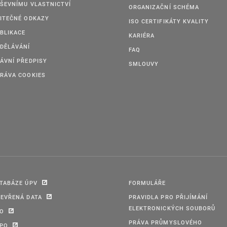
ŠEVNÍMU VLASTNICTVÍ
ORGANIZAČNÍ SCHÉMA
ITEČNÉ ODKAZY
ISO CERTIFIKÁTY KVALITY
BLIKACE
KARIÉRA
DĚLÁVÁNÍ
FAQ
ÁVNÍ PŘEDPISY
SMLOUVY
RÁVA COOKIES
TABÁZE ÚPV
FORMULÁŘE
EVŘENÁ DATA
PRAVIDLA PRO PŘIJÍMÁNÍ
ELEKTRONICKÝCH SOUBORŮ
PO
PRÁVA PRŮMYSLOVÉHO
IPO