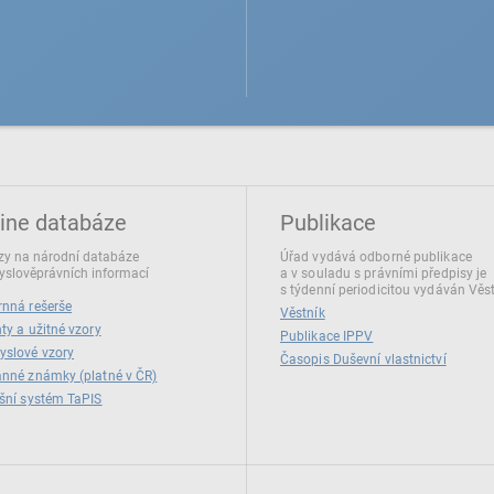
ine databáze
Publikace
y na národní databáze
Úřad vydává odborné publikace
slověprávních informací
a v souladu s právními předpisy je
s týdenní periodicitou vydáván Věs
nná rešerše
Věstník
ty a užitné vzory
Publikace IPPV
yslové vzory
Časopis Duševní vlastnictví
nné známky (platné v ČR)
šní systém TaPIS