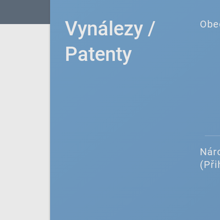
Vynálezy /
Obe
Patenty
Náro
(Při