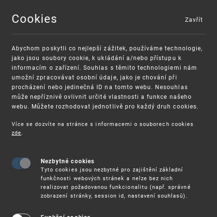
Cookies
Zavřít
MENU
Abychom poskytli co nejlepší zážitek, používáme technologie,
jako jsou soubory cookie, k ukládání a/nebo přístupu k
informacím o zařízení. Souhlas s těmito technologiemi nám
umožní zpracovávat osobní údaje, jako je chování při
procházení nebo jedinečná ID na tomto webu. Nesouhlas
může nepříznivě ovlivnit určité vlastnosti a funkce našeho
webu. Můžete rozhodovat jednotlivě pro každý druh cookies.
Více se dozvíte na stránce s informacemi o souborech cookies
zde
.
UPV
PRŮMYSLOVÁ PRÁVA
UŽITNÉ
VZORY
INFORMACE K NÁRODNÍ PŘIHLÁŠCE (PŘIHLAŠO
Nezbytné cookies
Tyto cookies jsou nezbytné pro zajištění základní
funkčnosti webových stránek a nelze bez nich
Informace k národní
realizovat požadovanou funkcionalitu (např. správné
zobrazení stránky, session id, nastavení souhlasů).
přihlášce (přihlašování v ČR)