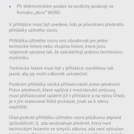
Při elektronickém podání se podlohy podávají ve
formátu „docx“ WORD.
V přihlášce musí být uvedeno, kdo je původcem předmětu
přihlášky užitného vzoru.
Přihláška užitného vzoru smí obsahovat jen jedno
technické řešení nebo skupinu řešení, která jsou
vzájemně spojena tak, že uskutečňují jedinou technickou
myšlenku.
Technické řešení musí být v přihlášce vysvětleno tak
jasně, aby jej mohl odborník uskutečnit.
Podáním přihlášky vzniká přihlašovateli právo přednosti.
Právo přednosti, které vyplývá z mezinárodní smlouvy,
musí přihlašovatel uplatnit již v přihlášce a na výzvu Úřadu
je v jím stanovené lhůtě prokázat, jinak se k němu
nepřihlíží.
Úřad podrobí přihlášku užitného vzoru průzkumu zápisné
způsobilosti, tj. zda neobsahuje předmět, který není
technickým řešením ve smyslu zákona, zda není vyloučen