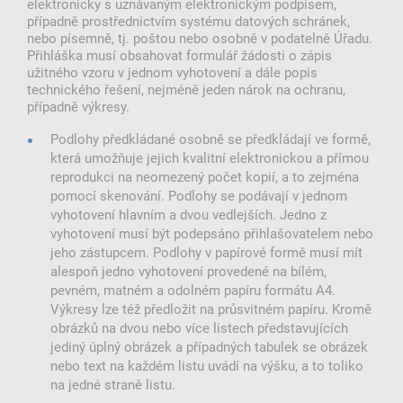
elektronicky s uznávaným elektronickým podpisem,
případně prostřednictvím systému datových schránek,
nebo písemně, tj. poštou nebo osobně v podatelně Úřadu.
Přihláška musí obsahovat formulář žádosti o zápis
užitného vzoru v jednom vyhotovení a dále popis
technického řešení, nejméně jeden nárok na ochranu,
případně výkresy.
Podlohy předkládané osobně se předkládají ve formě,
která umožňuje jejich kvalitní elektronickou a přímou
reprodukci na neomezený počet kopií, a to zejména
pomocí skenování. Podlohy se podávají v jednom
vyhotovení hlavním a dvou vedlejších. Jedno z
vyhotovení musí být podepsáno přihlašovatelem nebo
jeho zástupcem. Podlohy v papírové formě musí mít
alespoň jedno vyhotovení provedené na bílém,
pevném, matném a odolném papíru formátu A4.
Výkresy lze též předložit na průsvitném papíru. Kromě
obrázků na dvou nebo více listech představujících
jediný úplný obrázek a případných tabulek se obrázek
nebo text na každém listu uvádí na výšku, a to toliko
na jedné straně listu.