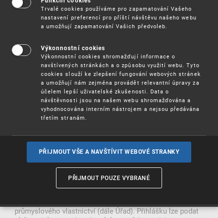
Funkční cookies
Trvalé cookies používáme pro zapamatování Vašeho
nastavení preferencí pro příští návštěvu našeho webu
Informace pro přihlašovatele užitných
a umožňují zapamatování Vašich předvoleb.
vzorů
Výkonnostní cookies
Podání přihlášek a řízení o přihláškách užitných vzorů a
Výkonnostní cookies shromažďují informace o
práva a povinnosti vyplývající z užitných vzorů zapsaných
navštívených stránkách a o způsobu využití webu. Tyto
cookies slouží ke zlepšení fungování webových stránek
do rejstříku jsou upraveny zákonem č. 478/1992 Sb., o
a umožňují nám zejména provádět relevantní úpravy za
užitných vzorech, v platném znění, a dále pak zákonem č.
účelem lepší uživatelské zkušenosti. Data o
500/2004 Sb., správní řád, a zákonem č. 634/2004 Sb., o
návštěvnosti jsou na našem webu shromažďována a
správních poplatcích, v platném znění. Pro některé úkony
vyhodnocována interním nástrojem a nejsou předávána
se použijí ustanovení zákona č. 527/1990 Sb., o
třetím stranám.
vynálezech a zlepšovacích návrzích, v platném znění.
Formální úprava přihlášky je stanovena platnou
Instrukcí
předsedy Úřadu průmyslového vlastnictví
.
PŘIJMOUT VŠE A NAVŠTÍVIT WEBOVÉ STRANKY
Další text této Informace má pouze podpůrně zdůraznit
vybrané aspekty dané problematiky a nemůže nahradit
plný text právních norem.
PŘIJMOUT POUZE VYBRANÉ
O zápis užitného vzoru se žádá přihláškou užitného vzoru
podanou na předepsaném formuláři u Úřadu
průmyslového vlastnictví (dále Úřad). Přihlášku lze podat