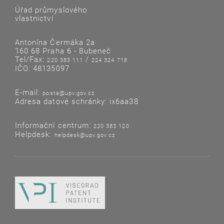
Úřad průmyslového
vlastnictví
Antonína Čermáka 2a
160 68 Praha 6 - Bubeneč
Tel/Fax:
/
220 383 111
224 324 718
IČO: 48135097
E-mail:
posta@upv.gov.cz
Adresa datové schránky: ix6aa38
Informační centrum:
220 383 120
Helpdesk:
helpdesk@upv.gov.cz