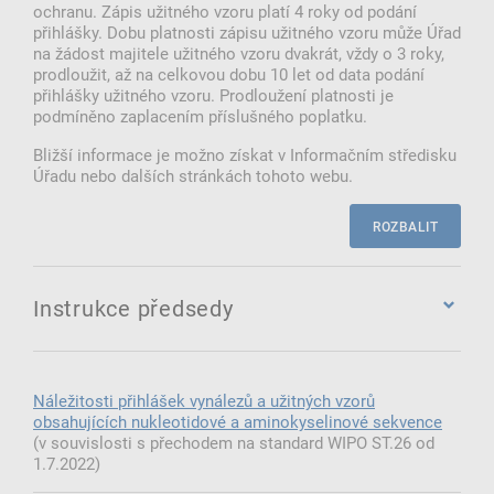
ochranu. Zápis užitného vzoru platí 4 roky od podání
přihlášky. Dobu platnosti zápisu užitného vzoru může Úřad
na žádost majitele užitného vzoru dvakrát, vždy o 3 roky,
prodloužit, až na celkovou dobu 10 let od data podání
přihlášky užitného vzoru. Prodloužení platnosti je
podmíněno zaplacením příslušného poplatku.
Bližší informace je možno získat v Informačním středisku
Úřadu nebo dalších stránkách tohoto webu.
ROZBALIT
Instrukce předsedy
INSTRUKCE PŘEDSEDY ÚŘADU PRŮMYSLOVÉHO
VLASTNICTVÍ
(pdf, 181 kB), kterou se stanoví standard
Náležitosti přihlášek vynálezů a užitných vzorů
úpravy přihlášky vynálezu, žádosti o udělení dodatkového
obsahujících nukleotidové a aminokyselinové sekvence
ochranného osvědčení pro léčiva a pro přípravky na
(v souvislosti s přechodem na standard WIPO ST.26 od
ochranu rostlin, přihlášky užitného vzoru a překladu
1.7.2022)
evropské patentové přihlášky a evropského patentu s
účinky pro Českou republiku. Instrukce nabyla účinnosti