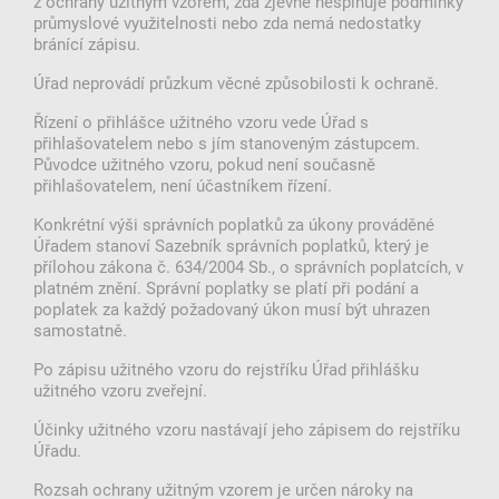
z ochrany užitným vzorem, zda zjevně nesplňuje podmínky
průmyslové využitelnosti nebo zda nemá nedostatky
bránící zápisu.
Úřad neprovádí průzkum věcné způsobilosti k ochraně.
Řízení o přihlášce užitného vzoru vede Úřad s
přihlašovatelem nebo s jím stanoveným zástupcem.
Původce užitného vzoru, pokud není současně
přihlašovatelem, není účastníkem řízení.
Konkrétní výši správních poplatků za úkony prováděné
Úřadem stanoví Sazebník správních poplatků, který je
přílohou zákona č. 634/2004 Sb., o správních poplatcích, v
platném znění. Správní poplatky se platí při podání a
poplatek za každý požadovaný úkon musí být uhrazen
samostatně.
Po zápisu užitného vzoru do rejstříku Úřad přihlášku
užitného vzoru zveřejní.
Účinky užitného vzoru nastávají jeho zápisem do rejstříku
Úřadu.
Rozsah ochrany užitným vzorem je určen nároky na