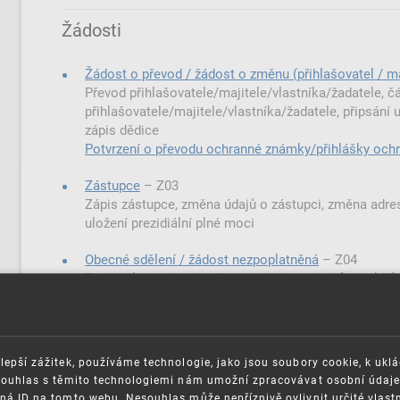
Žádosti
Žádost o převod / žádost o změnu (přihlašovatel / maj
Převod přihlašovatele/majitele/vlastníka/žadatele, 
přihlašovatele/majitele/vlastníka/žadatele, připsání u
zápis dědice
Potvrzení o převodu ochranné známky/přihlášky oc
Zástupce
–⁠⁠⁠⁠⁠⁠ Z03
Zápis zástupce, změna údajů o zástupci, změna adres
uložení prezidiální plné moci
Obecné sdělení / žádost nezpoplatněná
–⁠⁠⁠⁠⁠⁠ Z04
Podání, které obsahově nespadá do jiných formulářů, n
instančnímu řízení, smlouva, žádost o urychlení řízení
Žádost o změnu adresy pro doručování přihlašovatele
lepší zážitek, používáme technologie, jako jsou soubory cookie, k ukl
Žádost o obnovu / prodloužení platnosti
–⁠⁠⁠⁠⁠⁠ Z06
Souhlas s těmito technologiemi nám umožní zpracovávat osobní údaje, 
Obnova OZ, prodloužení platnosti PUV, obnova doby
ná ID na tomto webu. Nesouhlas může nepříznivě ovlivnit určité vlast