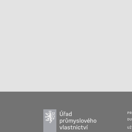
PR
DU
UŽ