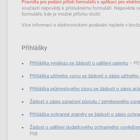
Pravidla pro podání příloh formulářů v aplikaci pro elekt
součástí nápovědy k příslušnému formuláři. Nápověda se 
formuláře, kde je možné přílohu vložit.
Více informací o elektronickém podávání najdete v brož
Přihlášky
Přihláška vynálezu se žádostí o udělení patentu
–⁠⁠⁠⁠⁠⁠ P
Přihláška užitného vzoru se žádostí o zápis užitného 
Přihláška průmyslového vzoru se žádostí o zápis prů
Žádost o zápis označení původu / zeměpisného ozna
Přihláška ochranné známky se žádostí o zápis ochra
Žádost o udělení dodatkového ochranného osvědčení p
P08