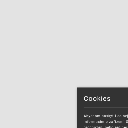
Cookies
Abychom poskytli co nej
informacím o zařízení. 
procházení nebo jedineč