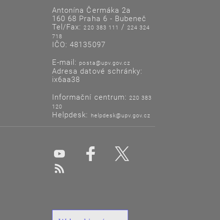
Antonína Čermáka 2a
pro vyjádření ochranné známky:
160 68 Praha 6 - Bubeneč
Tel/Fax:
/
220 383 111
224 324
718
IČO: 48135097
ro podání mimo e-portál ÚPV):
E-mail:
posta@upv.gov.cz
Adresa datové schránky:
ix6aa38
Informační centrum:
220 383
120
Helpdesk:
helpdesk@upv.gov.cz
xsd.