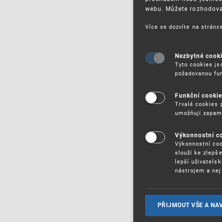
webu. Můžete rozhodovat
Více se dozvíte na strán
Nezbytné cook
Tyto cookies js
požadovanou fun
Funkční cooki
Trvalé cookies 
umožňují zapam
Výkonnostní c
Výkonnostní coo
slouží ke zlepš
lepší uživatels
nástrojem a nej
PŘIJMOUT VŠE A NA