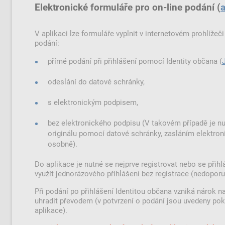
Elektronické formuláře pro on-line podání (
a
V aplikaci lze formuláře vyplnit v internetovém prohlížeč
podání:
přímé podání při přihlášení pomocí Identity občana
(
odeslání do datové schránky,
s elektronickým podpisem,
bez elektronického podpisu (V takovém případě je nu
originálu pomocí datové schránky, zasláním elektr
osobně).
Do aplikace je nutné se nejprve registrovat nebo se přihl
využít jednorázového přihlášení bez registrace (nedopor
Při podání po přihlášení Identitou občana vzniká nárok n
uhradit převodem (v potvrzení o podání jsou uvedeny po
aplikace).