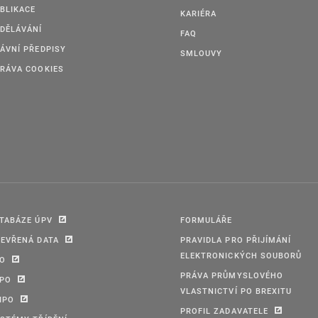
BLIKACE
KARIÉRA
Pravidla pro přijatelné formáty elektronických souborů 
DĚLÁVÁNÍ
FAQ
Pravidla najdete
zde
.
ÁVNÍ PŘEDPISY
SMLOUVY
RÁVA COOKIES
Pravidla pro podání elektronických dokumentů (platná p
Tyto soubory mohou být ve formátu
pdf, PDF/A,
doc*/docx, xls*/xslx, ppt*/pptx
odt, ods, odp, txt/csv, rtf,
xml, fo/zfo, isdoc/isdocx, html/htm,
TABÁZE ÚPV
FORMULÁŘE
EVŘENÁ DATA
jpg/jpeg/jfif, png, tif/tiff, gif
PRAVIDLA PRO PŘIJÍMÁNÍ
ELEKTRONICKÝCH SOUBORŮ
PO
mpeg1/mpeg2, wav, mp2/mp3,
PRÁVA PRŮMYSLOVÉHO
IPO
VLASTNICTVÍ PO BREXITU
edi, dwg, shp/dbf/shx/prj/qix/sbn/sbx, dgn, gml/gfs/
IPO
PROFIL ZADAVATELE