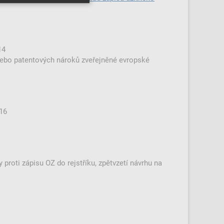
Z14
nebo patentových nároků zveřejněné evropské
 Z16
 proti zápisu OZ do rejstříku, zpětvzetí návrhu na