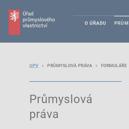
O ÚŘADU
PRŮM
UPV
PRŮMYSLOVÁ PRÁVA
FORMULÁŘE
Průmyslová
práva