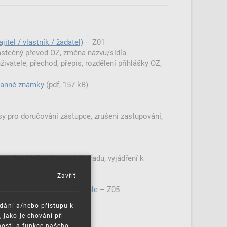
itel / vlastník / žadatel)
–⁠⁠⁠⁠⁠⁠ Z01
částečný převod OZ, změna názvu/sídla
živatele, přechod, přepis, rozdělení přihlášky OZ,
hranné známky
(pdf, 157 kB)
y pro doručování zástupce, zrušení zastupování,
apř. vyjádření ke zprávě úřadu, vyjádření k
, dotaz na stav řízení.
Zavřít
/majitele/vlastníka/žadatele
–⁠⁠⁠⁠⁠⁠ Z05
ádání a/nebo přístupu k
jako je chování při
 ochrany PVZ
nosti a funkce našeho