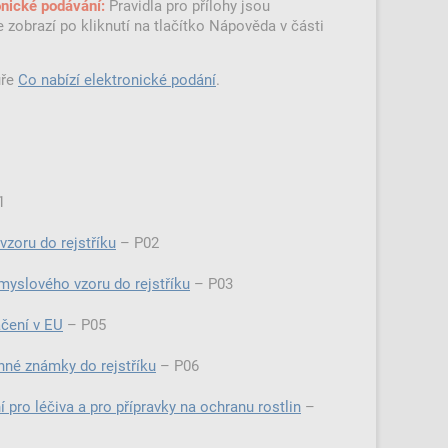
Pravidla pro přílohy jsou
ronické podávání:
zobrazí po kliknutí na tlačítko Nápověda v části
uře
Co nabízí elektronické podání
.
01
vzoru do rejstříku
–⁠⁠⁠⁠⁠⁠ P02
myslového vzoru do rejstříku
–⁠⁠⁠⁠⁠⁠ P03
čení v EU
–⁠⁠⁠⁠⁠⁠ P05
nné známky do rejstříku
–⁠⁠⁠⁠⁠⁠ P06
ro léčiva a pro přípravky na ochranu rostlin
–⁠⁠⁠⁠⁠⁠