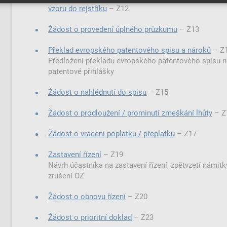
vzoru do rejstříku
–⁠⁠⁠⁠⁠⁠ Z12
Žádost o provedení úplného průzkumu
–⁠⁠⁠⁠⁠⁠ Z13
Překlad evropského patentového spisu a nároků
–⁠⁠⁠⁠⁠⁠ 
Předložení překladu evropského patentového spisu 
patentové přihlášky
Žádost o nahlédnutí do spisu
–⁠⁠⁠⁠⁠⁠ Z15
Žádost o prodloužení / prominutí zmeškání lhůty
–⁠⁠⁠⁠⁠⁠
Žádost o vrácení poplatku / přeplatku
–⁠⁠⁠⁠⁠⁠ Z17
Zastavení řízení
–⁠⁠⁠⁠⁠⁠ Z19
Návrh účastníka na zastavení řízení, zpětvzetí námitky
zrušení OZ
Žádost o obnovu řízení
–⁠⁠⁠⁠⁠⁠ Z20
Žádost o prioritní doklad
–⁠⁠⁠⁠⁠⁠ Z23