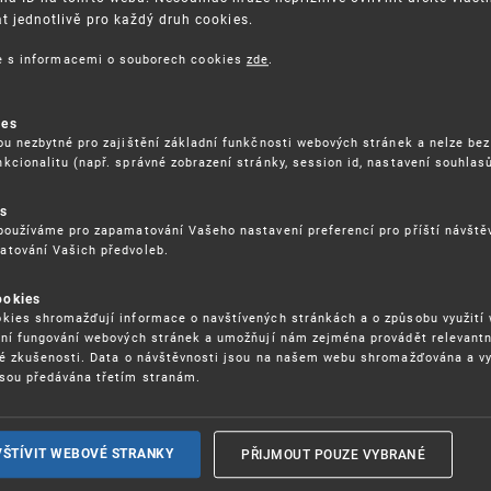
 jednotlivě pro každý druh cookies.
Licence
–⁠⁠⁠⁠⁠⁠ Z07
Registrace licenční smlouvy, ukončení registrace lic
ce s informacemi o souborech cookies
zde
.
licenci
Zástavní právo
–⁠⁠⁠⁠⁠⁠ Z08
ies
ou nezbytné pro zajištění základní funkčnosti webových stránek a nelze bez
Zápis zástavního práva, registrace exekuce, oznámen
kcionalitu (např. správné zobrazení stránky, session id, nastavení souhlasů
zástavy, zrušení registrace exekuce, ukončení regist
v osobě zástavního věřitele
es
používáme pro zapamatování Vašeho nastavení preferencí pro příští návšt
Připomínky
–⁠⁠⁠⁠⁠⁠ Z09
atování Vašich předvoleb.
Připomínky k zápisné způsobilosti OZ nebo patentova
SPC
ookies
kies shromažďují informace o navštívených stránkách a o způsobu využití
Námitky, neplatnost, zrušení, výmaz, určení
–⁠⁠⁠⁠⁠⁠ Z10
ení fungování webových stránek a umožňují nám zejména provádět relevantn
Námitka proti zápisu OZ či zápisu EU (OP/ZO), návrh 
ké zkušenosti. Data o návštěvnosti jsou na našem webu shromažďována a v
OP/ZO), návrh na částečné zrušení OZ, návrh na proh
sou předávána třetím stranám.
žádost o určení (PV, PUV, EP)
Rozklad
–⁠⁠⁠⁠⁠⁠ Z11
PŘIJMOUT POUZE VYBRANÉ
VŠTÍVIT WEBOVÉ STRANKY
Žádost o zveřejnění přihlášky vynálezu před zákonem