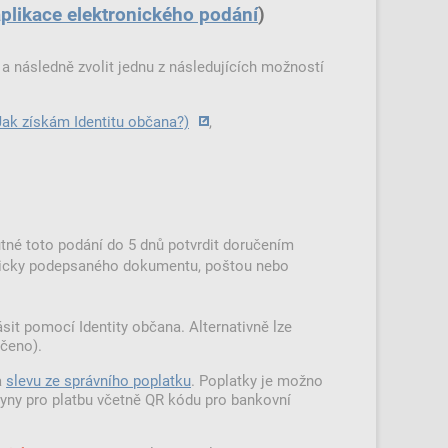
plikace elektronického podání
)
i a následně zvolit jednu z následujících možností
Jak získám Identitu občana?)
,
tné toto podání do 5 dnů potvrdit doručením
onicky podepsaného dokumentu, poštou nebo
ásit pomocí Identity občana. Alternativně lze
učeno).
a
slevu ze správního poplatku
.
Poplatky je možno
kyny pro platbu včetně QR kódu pro bankovní