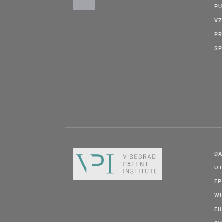
PU
VZ
PR
SP
DA
OT
E
W
EU