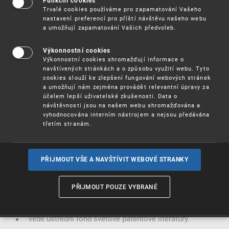
Funkční cookies
Sb. ze dne 27. května 1919. Současně se zřízením
Trvalé cookies používáme pro zapamatování Vašeho
nastavení preferencí pro příští návštěvu našeho webu
Patentního úřadu byl ustanoven Patentní soud. Řízení o
a umožňují zapamatování Vašich předvoleb.
ochranných známkách probíhalo až do 1. ledna 1950 před
obchodními a živnostenskými komorami, a před
ministerstvem průmyslu. Odvolacím orgánem ve druhém
Výkonnostní cookies
stupni byl Nejvyšší soud. K 1. dubnu 1952 byl zřízen Úřad
Výkonnostní cookies shromažďují informace o
pro vynálezy a zlepšovací náměty, později Úřad pro
navštívených stránkách a o způsobu využití webu. Tyto
vynálezy, resp. Státní úřad pro vynálezy a normalizaci.
cookies slouží ke zlepšení fungování webových stránek
a umožňují nám zejména provádět relevantní úpravy za
Po několika dalších etapách vývoje vzniká v rámci
účelem lepší uživatelské zkušenosti. Data o
rozdělení bývalého Československa Úřad průmyslového
návštěvnosti jsou na našem webu shromažďována a
vlastnictví České republiky, který sídlí v Praze a
vyhodnocována interním nástrojem a nejsou předávána
třetím stranám.
rozhoduje o poskytování ochrany na vynálezy,
průmyslové vzory, užitné vzory, topografie
polovodičových prvků, ochranné známky a označení
PŘIJMOUT VŠE A NAVŠTÍVIT WEBOVÉ STRANKY
původu výrobků
vykonává činnost podle předpisů o patentových
PŘIJMOUT POUZE VYBRANÉ
zástupcích,
vede ústřední fond světové patentové literatury.