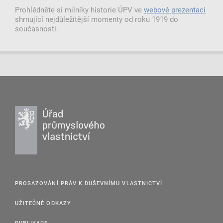
Prohlédněte si milníky historie ÚPV ve
webové prezentaci
shrnující nejdůležitější momenty od roku 1919 do
současnosti.
PROSAZOVÁNÍ PRÁV K DUŠEVNÍMU VLASTNICTVÍ
UŽITEČNÉ ODKAZY
PUBLIKACE