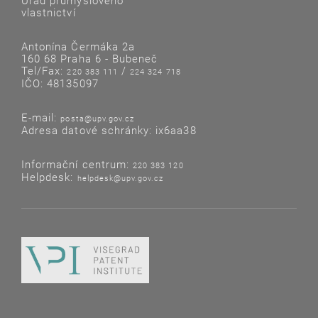
Úřad průmyslového
vlastnictví
Antonína Čermáka 2a
160 68 Praha 6 - Bubeneč
Tel/Fax:
/
220 383 111
224 324 718
IČO: 48135097
E-mail:
posta@upv.gov.cz
Adresa datové schránky: ix6aa38
Informační centrum:
220 383 120
Helpdesk:
helpdesk@upv.gov.cz