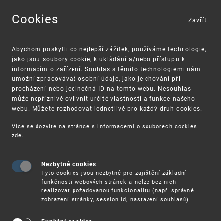
Cookies
Zavřít
MENU
Abychom poskytli co nejlepší zážitek, používáme technologie,
jako jsou soubory cookie, k ukládání a/nebo přístupu k
informacím o zařízení. Souhlas s těmito technologiemi nám
umožní zpracovávat osobní údaje, jako je chování při
procházení nebo jedinečná ID na tomto webu. Nesouhlas
může nepříznivě ovlivnit určité vlastnosti a funkce našeho
webu. Můžete rozhodovat jednotlivě pro každý druh cookies.
Více se dozvíte na stránce s informacemi o souborech cookies
zde
.
UPV
O ÚŘADU
ZÁKLADNÍ
INFORMACE
HISTORIE
Nezbytné cookies
Tyto cookies jsou nezbytné pro zajištění základní
funkčnosti webových stránek a nelze bez nich
Historie
realizovat požadovanou funkcionalitu (např. správné
zobrazení stránky, session id, nastavení souhlasů).
Patentní úřad v Praze byl založen zákonem č. 305/1919