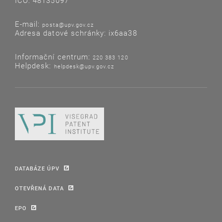
IČO: 48135097
E-mail:
posta@upv.gov.cz
Adresa datové schránky: ix6aa38
Informační centrum:
220 383 120
Helpdesk:
helpdesk@upv.gov.cz
DATABÁZE ÚPV
OTEVŘENÁ DATA
EPO