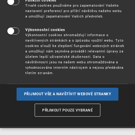
Funkční cookies
Vynálezy / Patenty
Trvalé cookies používáme pro zapamatování Vašeho
nastavení preferencí pro příští návštěvu našeho webu
a umožňují zapamatování Vašich předvoleb.
Užitné
vzory
Výkonnostní cookies
Výkonnostní cookies shromažďují informace o
navštívených stránkách a o způsobu využití webu. Tyto
cookies slouží ke zlepšení fungování webových stránek
Ochranné
známky
a umožňují nám zejména provádět relevantní úpravy za
účelem lepší uživatelské zkušenosti. Data o
návštěvnosti jsou na našem webu shromažďována a
vyhodnocována interním nástrojem a nejsou předávána
třetím stranám.
Průmyslové
vzory
PŘIJMOUT VŠE A NAVŠTÍVIT WEBOVÉ STRANKY
Označení původu
a zeměpisná
PŘIJMOUT POUZE VYBRANÉ
označení