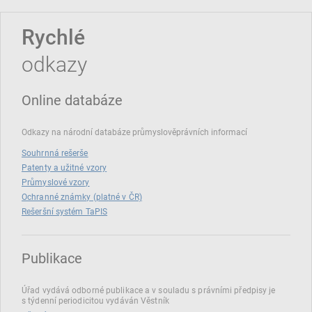
Rychlé
odkazy
Online databáze
Odkazy na národní databáze průmyslověprávních informací
Souhrnná rešerše
Patenty a užitné vzory
Průmyslové vzory
Ochranné známky (platné v ČR)
Rešeršní systém TaPIS
Publikace
Úřad vydává odborné publikace a v souladu s právními předpisy je
s týdenní periodicitou vydáván Věstník