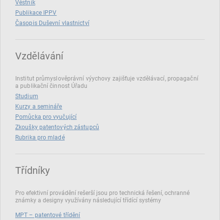
Věstník
Publikace IPPV
Časopis Duševní vlastnictví
Vzdělávání
Institut průmyslověprávní výychovy zajišťuje vzdělávací, propagační
a publikační činnost Úřadu
Studium
Kurzy a semináře
Pomůcka pro vyučující
Zkoušky patentových zástupců
Rubrika pro mladé
Třídníky
Pro efektivní provádění rešerší jsou pro technická řešení, ochranné
známky a designy využívány následující třídící systémy
MPT – patentové třídění