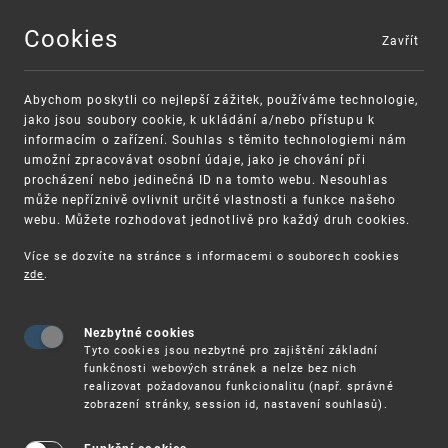
Cookies
Zavřít
MENU
Abychom poskytli co nejlepší zážitek, používáme technologie,
jako jsou soubory cookie, k ukládání a/nebo přístupu k
informacím o zařízení. Souhlas s těmito technologiemi nám
umožní zpracovávat osobní údaje, jako je chování při
procházení nebo jedinečná ID na tomto webu. Nesouhlas
může nepříznivě ovlivnit určité vlastnosti a funkce našeho
webu. Můžete rozhodovat jednotlivě pro každý druh cookies.
Více se dozvíte na stránce s informacemi o souborech cookies
VAROVÁNÍ
Finanční podpora
zde
.
Nevyžádané výzvy k uhrazení poplatku za
pro správu duševního vlastnictví pro malé a
registraci průmyslových práv
střední podniky
Nezbytné cookies
Tyto cookies jsou nezbytné pro zajištění základní
funkčnosti webových stránek a nelze bez nich
realizovat požadovanou funkcionalitu (např. správné
zobrazení stránky, session id, nastavení souhlasů).