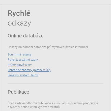
Rychlé
odkazy
Online databáze
Odkazy na národní databáze průmyslověprávních informací
Souhrnná rešerše
Patenty a užitné vzory
Průmyslové vzory
Ochranné známky (platné v ČR)
Rešeršní systém TaPIS
Publikace
Úřad vydává odborné publikace a v souladu s právními předpisy je
s týdenní periodicitou vydáván Věstník