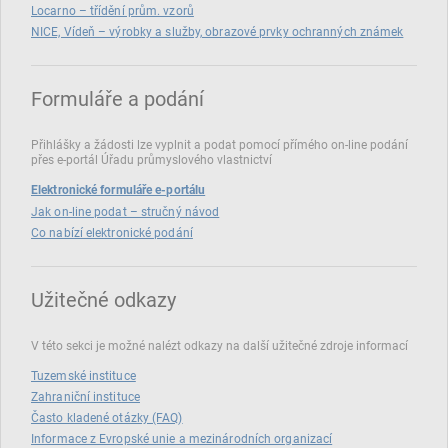
Locarno – třídění prům. vzorů
NICE, Vídeň – výrobky a služby, obrazové prvky ochranných známek
Formuláře a podání
Přihlášky a žádosti lze vyplnit a podat pomocí přímého on‑line podání
přes e‑portál Úřadu průmyslového vlastnictví
Elektronické formuláře e-portálu
Jak on-line podat – stručný návod
Co nabízí elektronické podání
Užitečné odkazy
V této sekci je možné nalézt odkazy na další užitečné zdroje informací
Tuzemské instituce
Zahraniční instituce
Často kladené otázky (FAQ)
Informace z Evropské unie a mezinárodních organizací