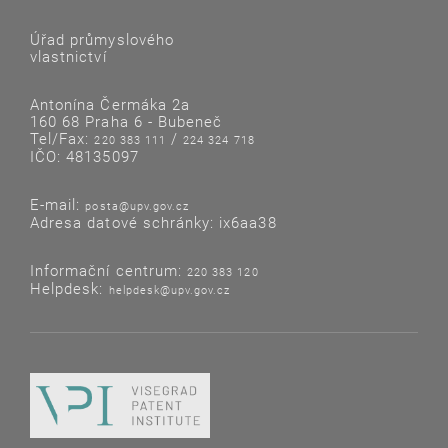
Úřad průmyslového
vlastnictví
Antonína Čermáka 2a
160 68 Praha 6 - Bubeneč
Tel/Fax:
/
220 383 111
224 324 718
IČO: 48135097
E-mail:
posta@upv.gov.cz
Adresa datové schránky: ix6aa38
Informační centrum:
220 383 120
Helpdesk:
helpdesk@upv.gov.cz