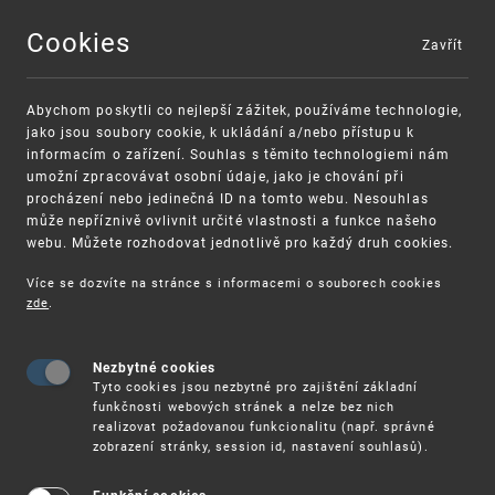
Cookies
Zavřít
MENU
Abychom poskytli co nejlepší zážitek, používáme technologie,
jako jsou soubory cookie, k ukládání a/nebo přístupu k
informacím o zařízení. Souhlas s těmito technologiemi nám
umožní zpracovávat osobní údaje, jako je chování při
procházení nebo jedinečná ID na tomto webu. Nesouhlas
může nepříznivě ovlivnit určité vlastnosti a funkce našeho
webu. Můžete rozhodovat jednotlivě pro každý druh cookies.
Více se dozvíte na stránce s informacemi o souborech cookies
VAROVÁNÍ
Finanční podpora
zde
.
Nevyžádané výzvy k uhrazení poplatku za
pro správu duševního vlastnictví pro malé a
registraci průmyslových práv
střední podniky
Nezbytné cookies
Tyto cookies jsou nezbytné pro zajištění základní
funkčnosti webových stránek a nelze bez nich
realizovat požadovanou funkcionalitu (např. správné
zobrazení stránky, session id, nastavení souhlasů).