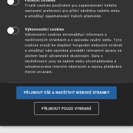
Funkční cookies
Vynálezy / Patenty
Trvalé cookies používáme pro zapamatování Vašeho
nastavení preferencí pro příští návštěvu našeho webu
a umožňují zapamatování Vašich předvoleb.
Užitné
vzory
Výkonnostní cookies
Výkonnostní cookies shromažďují informace o
navštívených stránkách a o způsobu využití webu. Tyto
cookies slouží ke zlepšení fungování webových stránek
Ochranné
známky
a umožňují nám zejména provádět relevantní úpravy za
účelem lepší uživatelské zkušenosti. Data o
návštěvnosti jsou na našem webu shromažďována a
vyhodnocována interním nástrojem a nejsou předávána
třetím stranám.
Průmyslové
vzory
PŘIJMOUT VŠE A NAVŠTÍVIT WEBOVÉ STRANKY
Označení původu
a zeměpisná
PŘIJMOUT POUZE VYBRANÉ
označení