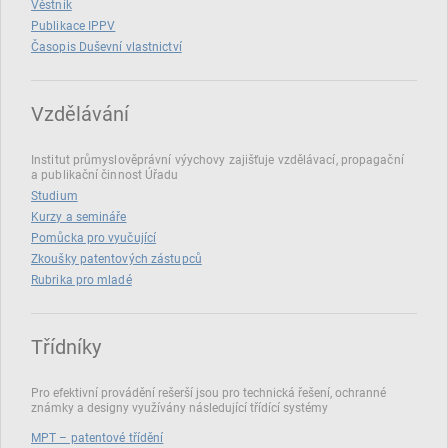
Věstník
Publikace IPPV
Časopis Duševní vlastnictví
Vzdělávání
Institut průmyslověprávní výychovy zajišťuje vzdělávací, propagační
a publikační činnost Úřadu
Studium
Kurzy a semináře
Pomůcka pro vyučující
Zkoušky patentových zástupců
Rubrika pro mladé
Třídníky
Pro efektivní provádění rešerší jsou pro technická řešení, ochranné
známky a designy využívány následující třídící systémy
MPT – patentové třídění