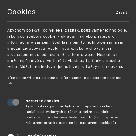
Cookies
Zavřít
MENU
Abychom poskytli co nejlepší zážitek, používáme technologie,
jako jsou soubory cookie, k ukládání a/nebo přístupu k
informacím o zařízení. Souhlas s těmito technologiemi nám
umožní zpracovávat osobní údaje, jako je chování při
procházení nebo jedinečná ID na tomto webu. Nesouhlas
může nepříznivě ovlivnit určité vlastnosti a funkce našeho
webu. Můžete rozhodovat jednotlivě pro každý druh cookies.
Více se dozvíte na stránce s informacemi o souborech cookies
VAROVÁNÍ
Finanční podpora
zde
.
Nevyžádané výzvy k uhrazení poplatku za
pro správu duševního vlastnictví pro malé a
registraci průmyslových práv
střední podniky
Nezbytné cookies
Tyto cookies jsou nezbytné pro zajištění základní
funkčnosti webových stránek a nelze bez nich
realizovat požadovanou funkcionalitu (např. správné
zobrazení stránky, session id, nastavení souhlasů).