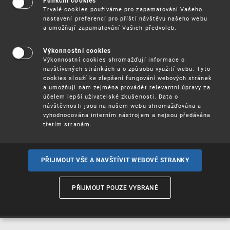
Funkční cookies
Vynálezy / Patenty
Trvalé cookies používáme pro zapamatování Vašeho
nastavení preferencí pro příští návštěvu našeho webu
a umožňují zapamatování Vašich předvoleb.
Užitné
vzory
Výkonnostní cookies
Výkonnostní cookies shromažďují informace o
navštívených stránkách a o způsobu využití webu. Tyto
cookies slouží ke zlepšení fungování webových stránek
Ochranné
známky
a umožňují nám zejména provádět relevantní úpravy za
účelem lepší uživatelské zkušenosti. Data o
návštěvnosti jsou na našem webu shromažďována a
vyhodnocována interním nástrojem a nejsou předávána
třetím stranám.
Průmyslové
vzory
PŘIJMOUT VŠE A NAVŠTÍVIT WEBOVÉ STRANKY
Označení původu
a zeměpisná
PŘIJMOUT POUZE VYBRANÉ
označení