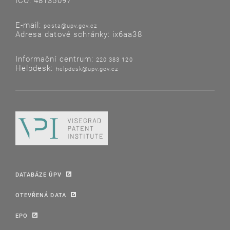
IČO: 48135097
E-mail:
posta@upv.gov.cz
Adresa datové schránky: ix6aa38
Informační centrum:
220 383 120
Helpdesk:
helpdesk@upv.gov.cz
DATABÁZE ÚPV
OTEVŘENÁ DATA
EPO