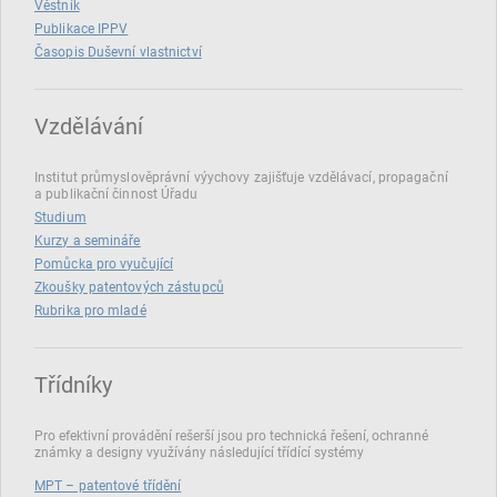
Věstník
Publikace IPPV
Časopis Duševní vlastnictví
Vzdělávání
Institut průmyslověprávní výychovy zajišťuje vzdělávací, propagační
a publikační činnost Úřadu
Studium
Kurzy a semináře
Pomůcka pro vyučující
Zkoušky patentových zástupců
Rubrika pro mladé
Třídníky
Pro efektivní provádění rešerší jsou pro technická řešení, ochranné
známky a designy využívány následující třídící systémy
MPT – patentové třídění