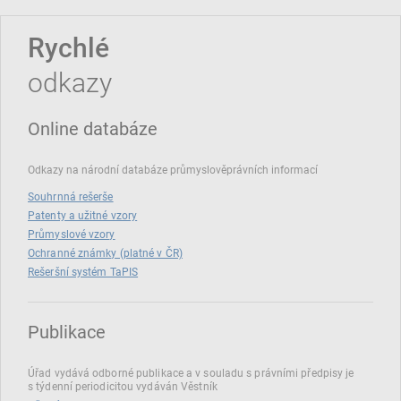
Rychlé
odkazy
Online databáze
Odkazy na národní databáze průmyslověprávních informací
Souhrnná rešerše
Patenty a užitné vzory
Průmyslové vzory
Ochranné známky (platné v ČR)
Rešeršní systém TaPIS
Publikace
Úřad vydává odborné publikace a v souladu s právními předpisy je
s týdenní periodicitou vydáván Věstník