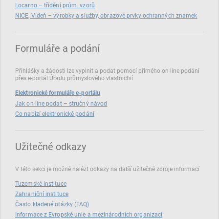
Locarno – třídění prům. vzorů
NICE, Vídeň – výrobky a služby, obrazové prvky ochranných známek
Formuláře a podání
Přihlášky a žádosti lze vyplnit a podat pomocí přímého on‑line podání
přes e‑portál Úřadu průmyslového vlastnictví
Elektronické formuláře e-portálu
Jak on-line podat – stručný návod
Co nabízí elektronické podání
Užitečné odkazy
V této sekci je možné nalézt odkazy na další užitečné zdroje informací
Tuzemské instituce
Zahraniční instituce
Často kladené otázky (FAQ)
Informace z Evropské unie a mezinárodních organizací