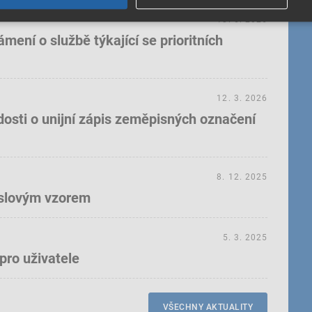
18. 5. 2026
ení o službě týkající se prioritních
12. 3. 2026
dosti o unijní zápis zeměpisných označení
8. 12. 2025
yslovým vzorem
5. 3. 2025
pro uživatele
VŠECHNY AKTUALITY