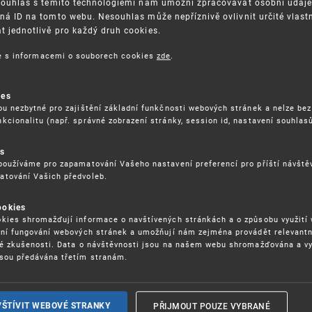
Souhlas s těmito technologiemi nám umožní zpracovávat osobní údaje, 
ná ID na tomto webu. Nesouhlas může nepříznivě ovlivnit určité vlast
 jednotlivě pro každý druh cookies.
3. 8. 2026
ce s informacemi o souborech cookies
zde
.
ckých služeb - 5.8.2026
ies
ou nezbytné pro zajištění základní funkčnosti webových stránek a nelze bez
17. 9. 2026
kcionalitu (např. správné zobrazení stránky, session id, nastavení souhlasů
rochu jinak (aneb když se značky hádají
es
používáme pro zapamatování Vašeho nastavení preferencí pro příští návšt
atování Vašich předvoleb.
22. 6. 2026
ookies
yzických tržištích nacházejících se mimo
kies shromažďují informace o navštívených stránkách a o způsobu využití
ém porušování IPR
ení fungování webových stránek a umožňují nám zejména provádět relevantn
ké zkušenosti. Data o návštěvnosti jsou na našem webu shromažďována a v
sou předávána třetím stranám.
22. 6. 2026
ny a vymáhání IPR ve třetích zemích
PŘIJMOUT POUZE VYBRANÉ
VŠTÍVIT WEBOVÉ STRANKY