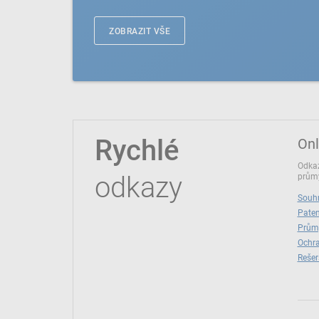
ZOBRAZIT VŠE
Rychlé
Onl
Odkaz
odkazy
průmy
Souhr
Paten
Prům
Ochra
Rešer