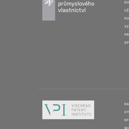
DU
UŽ
PU
VZ
PR
SP
DA
OT
E
W