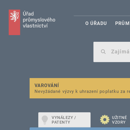
O ÚŘADU
PRŮM
VAROVÁNÍ
Finanční podpora
Nevyžádané výzvy k uhrazení poplatku za r
pro správu duševního vlastnictví pro mal
VYNÁLEZY /
UŽITNÉ
PATENTY
VZORY