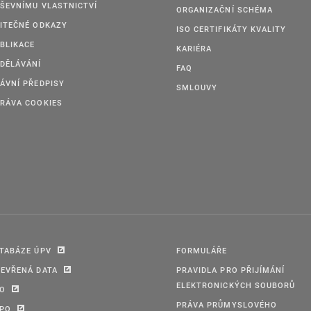
ŠEVNÍMU VLASTNICTVÍ
ORGANIZAČNÍ SCHÉMA
ITEČNÉ ODKAZY
ISO CERTIFIKÁTY KVALITY
BLIKACE
KARIÉRA
DĚLÁVÁNÍ
FAQ
ÁVNÍ PŘEDPISY
SMLOUVY
RÁVA COOKIES
TABÁZE ÚPV
FORMULÁŘE
EVŘENÁ DATA
PRAVIDLA PRO PŘIJÍMÁNÍ
ELEKTRONICKÝCH SOUBORŮ
PO
PRÁVA PRŮMYSLOVÉHO
IPO