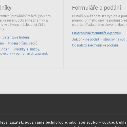
dníky
Formuláře a podání
fektivní provádění rešerší jsou pro
Přihlášky a žádosti lze vyplnit a po
ická řešení, ochranné známky a
pomocí přímého on‑line podání pře
ny využívány následující třídící
e‑portál Úřadu průmyslového vlastni
émy
Elektronické formuláře e-portálu
 patentové třídění
Jak on-line podat – stručný návod
no – třídění prům. vzorů
Co nabízí elektronické podání
 Vídeň – výrobky a služby,
zové prvky ochranných známek
lepší zážitek, používáme technologie, jako jsou soubory cookie, k ukl