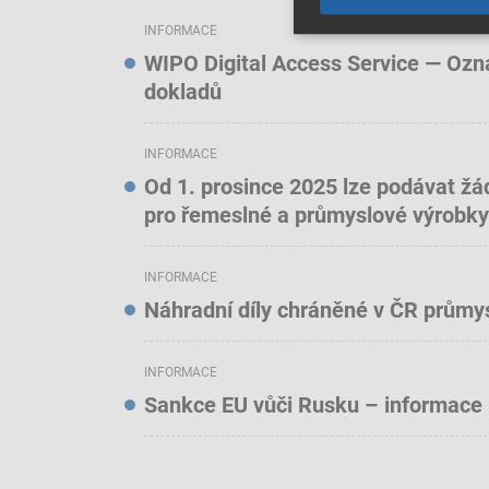
INFORMACE
WIPO Digital Access Service — Oznám
dokladů
INFORMACE
Od 1. prosince 2025 lze podávat žá
pro řemeslné a průmyslové výrobky
INFORMACE
Náhradní díly chráněné v ČR prům
INFORMACE
Sankce EU vůči Rusku – informace 