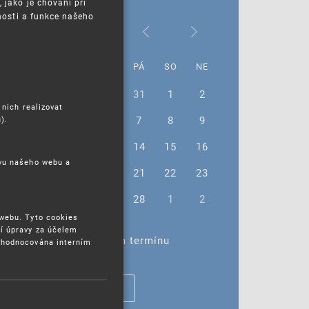
jako je chování při
nosti a funkce našeho
Únor 2025
PO
ÚT
ST
ČT
PÁ
SO
NE
27
28
29
30
31
1
2
 nich realizovat
3
4
5
6
7
8
9
).
10
11
12
13
14
15
16
ěvu našeho webu a
17
18
19
20
21
22
23
24
25
26
27
28
1
2
 webu. Tyto cookies
í úpravy za účelem
Žádné akce ve vybraném termínu
yhodnocována interním
ZOBRAZIT VŠECHNY AKCE