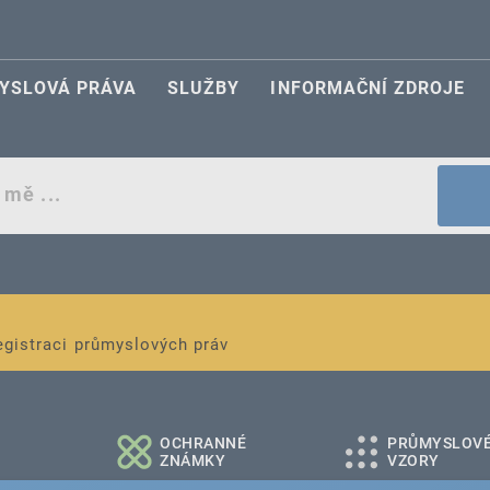
YSLOVÁ PRÁVA
SLUŽBY
INFORMAČNÍ ZDROJE
egistraci průmyslových práv
é a střední podniky
OCHRANNÉ
PRŮMYSLOV
ZNÁMKY
VZORY