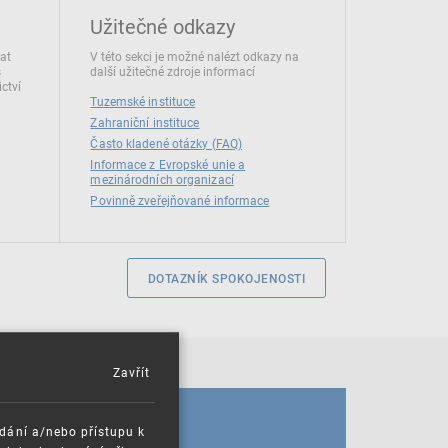
Užitečné odkazy
dat
V této sekci je možné nalézt odkazy na
s
další užitečné zdroje informací
ctví
Tuzemské instituce
Zahraniční instituce
Často kladené otázky (FAQ)
Informace z Evropské unie a
mezinárodních organizací
Povinně zveřejňované informace
DOTAZNÍK SPOKOJENOSTI
Zavřít
KALENDÁŘ
ádání a/nebo přístupu k