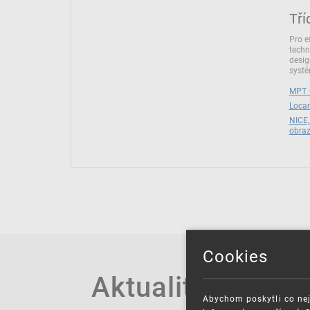
Tří
Pro e
techn
desig
syst
MPT –
Locar
NICE,
obra
Cookies
Aktuality
Abychom poskytli co nej