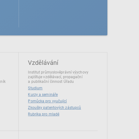
Vzdělávání
Institut průmyslověprávní výychovy
zajišťuje vzdělávací, propagační
tník
a publikační činnost Úřadu
Studium
Kurzy a semináře
Pomůcka pro vyučující
Zkoušky patentových zástupců
Rubrika pro mladé