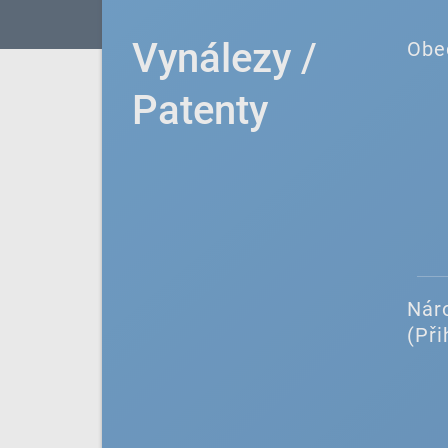
Vynálezy /
Obe
Patenty
Náro
(Při