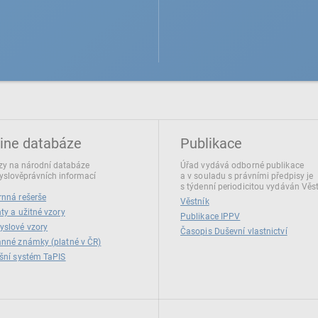
ine databáze
Publikace
y na národní databáze
Úřad vydává odborné publikace
slověprávních informací
a v souladu s právními předpisy je
s týdenní periodicitou vydáván Věs
nná rešerše
Věstník
ty a užitné vzory
Publikace IPPV
yslové vzory
Časopis Duševní vlastnictví
nné známky (platné v ČR)
šní systém TaPIS