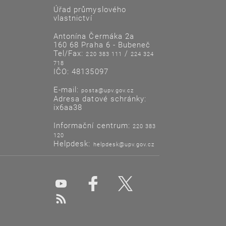
Úřad průmyslového
vlastnictví
Antonína Čermáka 2a
160 68 Praha 6 - Bubeneč
Tel/Fax:
/
220 383 111
224 324
718
IČO: 48135097
E-mail:
posta@upv.gov.cz
Adresa datové schránky:
ix6aa38
Informační centrum:
220 383
120
Helpdesk:
helpdesk@upv.gov.cz