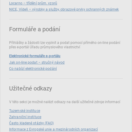
Locarno – třídění prům. vzorů
NICE, Vídeň – výrobky a služby, obrazové prvky ochranných známek
Formuláře a podání
Přihlášky a žádosti lze vyplnit a podat pomocí přímého on‑line podání
přes e‑portál Úřadu průmyslového vlastnictví
Elektronické formuláře e-portálu
Jak on-line podat – stručný návod
Co nabízí elektronické podání
Užitečné odkazy
V této sekci je možné nalézt odkazy na další užitečné zdroje informací
Tuzemské instituce
Zahraniční instituce
Často kladené otázky (FAQ)
Informace z Evropské unie a mezinárodních organizací