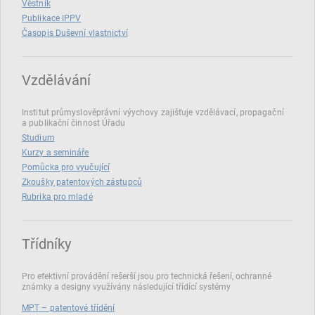
Věstník
Publikace IPPV
Časopis Duševní vlastnictví
Vzdělávání
Institut průmyslověprávní výychovy zajišťuje vzdělávací, propagační
a publikační činnost Úřadu
Studium
Kurzy a semináře
Pomůcka pro vyučující
Zkoušky patentových zástupců
Rubrika pro mladé
Třídníky
Pro efektivní provádění rešerší jsou pro technická řešení, ochranné
známky a designy využívány následující třídící systémy
MPT – patentové třídění