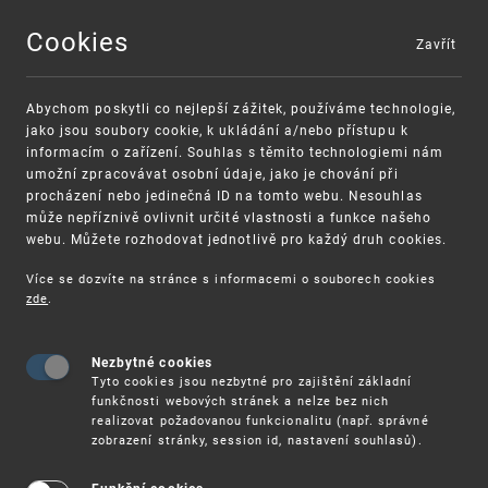
Cookies
Zavřít
MENU
Abychom poskytli co nejlepší zážitek, používáme technologie,
jako jsou soubory cookie, k ukládání a/nebo přístupu k
informacím o zařízení. Souhlas s těmito technologiemi nám
umožní zpracovávat osobní údaje, jako je chování při
procházení nebo jedinečná ID na tomto webu. Nesouhlas
může nepříznivě ovlivnit určité vlastnosti a funkce našeho
webu. Můžete rozhodovat jednotlivě pro každý druh cookies.
Více se dozvíte na stránce s informacemi o souborech cookies
VAROVÁNÍ
Finanční podpora
zde
.
Nevyžádané výzvy k uhrazení poplatku za
pro správu duševního vlastnictví pro malé a
registraci průmyslových práv
střední podniky
Nezbytné cookies
Tyto cookies jsou nezbytné pro zajištění základní
funkčnosti webových stránek a nelze bez nich
realizovat požadovanou funkcionalitu (např. správné
zobrazení stránky, session id, nastavení souhlasů).