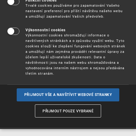
Funkční cookies
Vynálezy / Patenty
Trvalé cookies používáme pro zapamatování Vašeho
nastavení preferencí pro příští návštěvu našeho webu
a umožňují zapamatování Vašich předvoleb.
Užitné
vzory
Výkonnostní cookies
Výkonnostní cookies shromažďují informace o
navštívených stránkách a o způsobu využití webu. Tyto
cookies slouží ke zlepšení fungování webových stránek
Ochranné
známky
a umožňují nám zejména provádět relevantní úpravy za
účelem lepší uživatelské zkušenosti. Data o
návštěvnosti jsou na našem webu shromažďována a
vyhodnocována interním nástrojem a nejsou předávána
třetím stranám.
Průmyslové
vzory
PŘIJMOUT VŠE A NAVŠTÍVIT WEBOVÉ STRANKY
Označení původu
a zeměpisná
PŘIJMOUT POUZE VYBRANÉ
označení