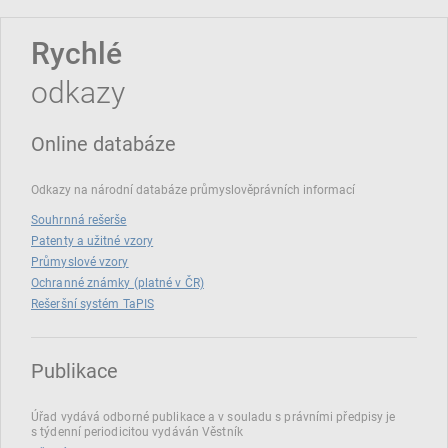
Rychlé
odkazy
Online databáze
Odkazy na národní databáze průmyslověprávních informací
Souhrnná rešerše
Patenty a užitné vzory
Průmyslové vzory
Ochranné známky (platné v ČR)
Rešeršní systém TaPIS
Publikace
Úřad vydává odborné publikace a v souladu s právními předpisy je
s týdenní periodicitou vydáván Věstník