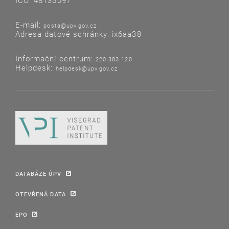
IČO: 48135097
E-mail:
posta@upv.gov.cz
Adresa datové schránky: ix6aa38
Informační centrum:
220 383 120
Helpdesk:
helpdesk@upv.gov.cz
DATABÁZE ÚPV
OTEVŘENÁ DATA
EPO