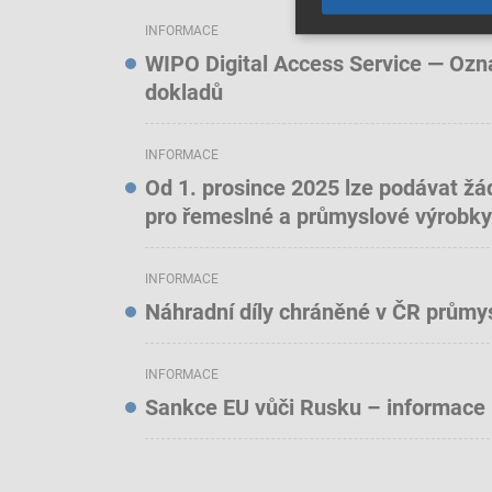
INFORMACE
WIPO Digital Access Service — Oznám
dokladů
INFORMACE
Od 1. prosince 2025 lze podávat žá
pro řemeslné a průmyslové výrobky
INFORMACE
Náhradní díly chráněné v ČR prům
INFORMACE
Sankce EU vůči Rusku – informace 