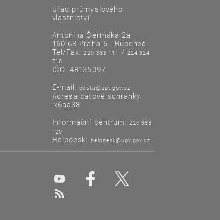
Úřad průmyslového
vlastnictví
Antonína Čermáka 2a
160 68 Praha 6 - Bubeneč
Tel/Fax:
/
220 383 111
224 324
718
IČO: 48135097
E-mail:
posta@upv.gov.cz
Adresa datové schránky:
ix6aa38
Informační centrum:
220 383
120
Helpdesk:
helpdesk@upv.gov.cz