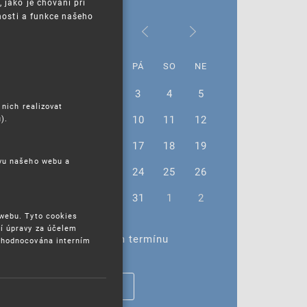
jako je chování při
nosti a funkce našeho
Leden 2025
PO
ÚT
ST
ČT
PÁ
SO
NE
30
31
1
2
3
4
5
 nich realizovat
6
7
8
9
10
11
12
).
13
14
15
16
17
18
19
ěvu našeho webu a
20
21
22
23
24
25
26
27
28
29
30
31
1
2
 webu. Tyto cookies
í úpravy za účelem
Žádné akce ve vybraném termínu
yhodnocována interním
ZOBRAZIT VŠECHNY AKCE