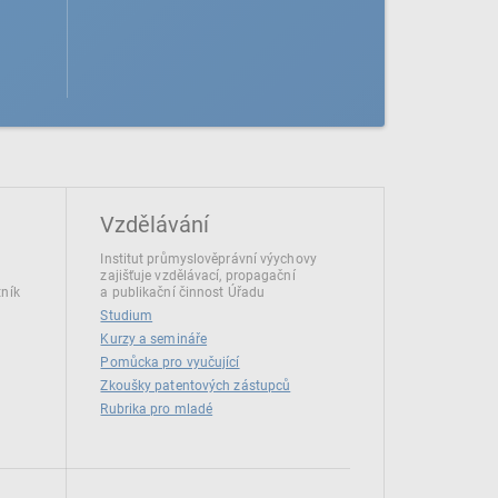
Vzdělávání
Institut průmyslověprávní výychovy
zajišťuje vzdělávací, propagační
tník
a publikační činnost Úřadu
Studium
Kurzy a semináře
Pomůcka pro vyučující
Zkoušky patentových zástupců
Rubrika pro mladé