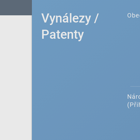
Vynálezy /
Obe
Patenty
Náro
(Při