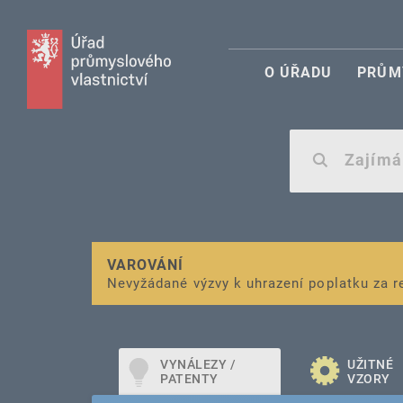
O ÚŘADU
PRŮM
VAROVÁNÍ
Finanční podpora
Nevyžádané výzvy k uhrazení poplatku za r
pro správu duševního vlastnictví pro mal
VYNÁLEZY /
UŽITNÉ
PATENTY
VZORY