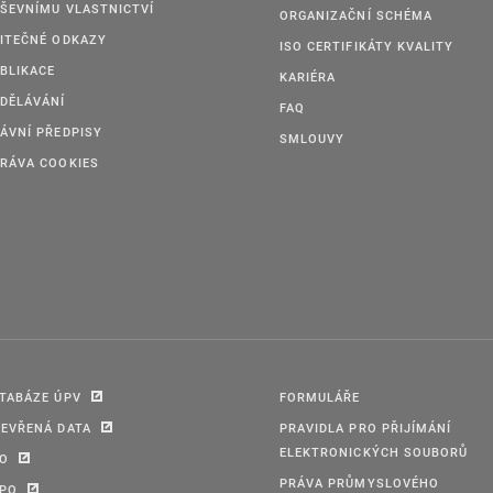
ŠEVNÍMU VLASTNICTVÍ
ORGANIZAČNÍ SCHÉMA
ITEČNÉ ODKAZY
ISO CERTIFIKÁTY KVALITY
BLIKACE
KARIÉRA
DĚLÁVÁNÍ
FAQ
ÁVNÍ PŘEDPISY
SMLOUVY
RÁVA COOKIES
TABÁZE ÚPV
FORMULÁŘE
EVŘENÁ DATA
PRAVIDLA PRO PŘIJÍMÁNÍ
ELEKTRONICKÝCH SOUBORŮ
PO
PRÁVA PRŮMYSLOVÉHO
IPO