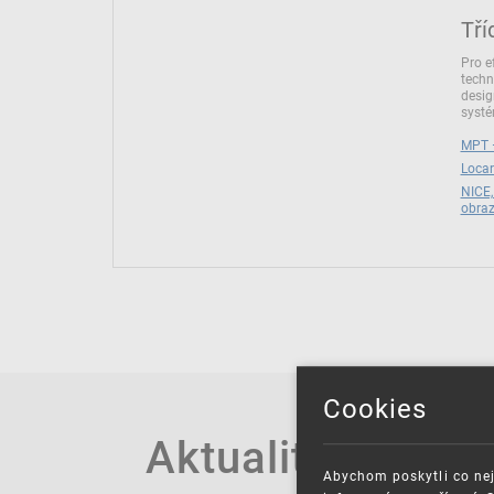
Tří
Pro e
techn
desig
syst
MPT –
Locar
NICE,
obra
Cookies
Aktuality
Abychom poskytli co nej