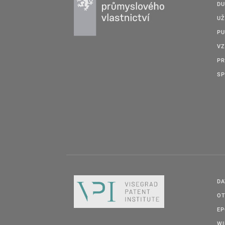
DU
UŽ
PU
VZ
PR
SP
DA
OT
E
W