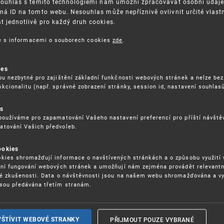
Souhlas s těmito technologiemi nám umožní zpracovávat osobní údaje, 
ná ID na tomto webu. Nesouhlas může nepříznivě ovlivnit určité vlast
 jednotlivě pro každý druh cookies.
3. 8. 2026
ce s informacemi o souborech cookies
zde
.
ckých služeb - 5.8.2026
ies
ou nezbytné pro zajištění základní funkčnosti webových stránek a nelze bez
17. 9. 2026
kcionalitu (např. správné zobrazení stránky, session id, nastavení souhlasů
rochu jinak (aneb když se značky hádají
es
používáme pro zapamatování Vašeho nastavení preferencí pro příští návšt
atování Vašich předvoleb.
22. 6. 2026
ookies
yzických tržištích nacházejících se mimo
kies shromažďují informace o navštívených stránkách a o způsobu využití
ém porušování IPR
ení fungování webových stránek a umožňují nám zejména provádět relevantn
ké zkušenosti. Data o návštěvnosti jsou na našem webu shromažďována a v
sou předávána třetím stranám.
22. 6. 2026
ny a vymáhání IPR ve třetích zemích
PŘIJMOUT POUZE VYBRANÉ
VŠTÍVIT WEBOVÉ STRANKY