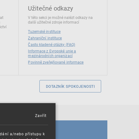
Užitečné odkazy
dat
V této sekci je možné nalézt odkazy na
s
další užitečné zdroje informací
ctví
Tuzemské instituce
Zahraniční instituce
Často kladené otázky (FAQ)
Informace z Evropské unie a
mezinárodních organizací
Povinně zveřejňované informace
DOTAZNÍK SPOKOJENOSTI
Zavřít
KALENDÁŘ
ádání a/nebo přístupu k