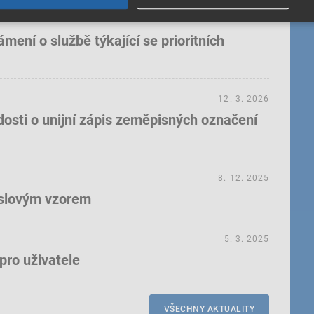
18. 5. 2026
ení o službě týkající se prioritních
12. 3. 2026
dosti o unijní zápis zeměpisných označení
8. 12. 2025
yslovým vzorem
5. 3. 2025
pro uživatele
VŠECHNY AKTUALITY