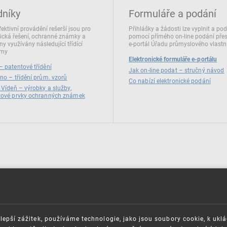
dníky
Formuláře a podání
fektivní provádění rešerší jsou pro
Přihlášky a žádosti lze vyplnit a po
ická řešení, ochranné známky a
pomocí přímého on‑line podání pře
ny využívány následující třídící
e‑portál Úřadu průmyslového vlastni
émy
Elektronické formuláře e-portálu
 patentové třídění
Jak on-line podat – stručný návod
no – třídění prům. vzorů
Co nabízí elektronické podání
 Vídeň – výrobky a služby,
zové prvky ochranných známek
lepší zážitek, používáme technologie, jako jsou soubory cookie, k ukl