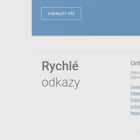
ZOBRAZIT VŠE
Rychlé
Onl
Odkaz
odkazy
průmy
Souhr
Paten
Prům
Ochra
Rešer