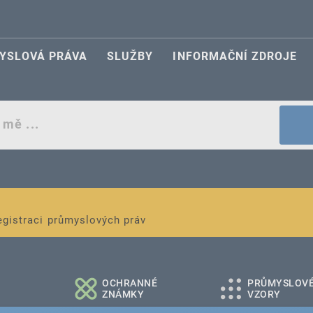
YSLOVÁ PRÁVA
SLUŽBY
INFORMAČNÍ ZDROJE
egistraci průmyslových práv
é a střední podniky
OCHRANNÉ
PRŮMYSLOV
ZNÁMKY
VZORY