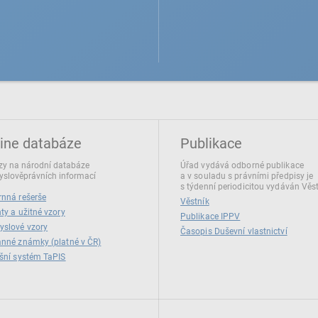
ine databáze
Publikace
y na národní databáze
Úřad vydává odborné publikace
slověprávních informací
a v souladu s právními předpisy je
s týdenní periodicitou vydáván Věs
nná rešerše
Věstník
ty a užitné vzory
Publikace IPPV
yslové vzory
Časopis Duševní vlastnictví
nné známky (platné v ČR)
šní systém TaPIS