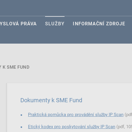
YSLOVÁ PRÁVA
SLUŽBY
INFORMAČNÍ ZDROJE
 K SME FUND
Dokumenty k SME Fund
Praktická pomůcka pro provádění služby IP Scan
(pdf
Etický kodex pro poskytování služby IP Scan
(pdf, 10