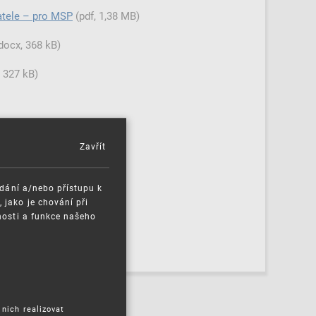
e –⁠⁠⁠⁠⁠⁠ pro MSP
(pdf, 1,38 MB)
docx, 368 kB)
 327 kB)
 410 kB)
Zavřít
orníky, ÚPV
(docx, 175 kB)
ádání a/nebo přístupu k
jako je chování při
nosti a funkce našeho
P Scan
(docx, 30 kB)
 nich realizovat