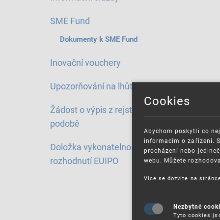
SME Fund
Dokumenty k SME Fund
Inovační vouchery
Upozorňování na lhůty
Cookies
Žádost o výpis z rejstříku v el.
podobě
Abychom poskytli co nej
informacím o zařízení. 
Doložka vykonatelnosti
procházení nebo jedineč
rozhodnutí EUIPO
webu. Můžete rozhodovat
Více se dozvíte na strán
Nezbytné cook
Tyto cookies js