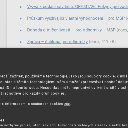
Výzva k podání návrhů č. GR/001/26: Pokyny pro žadatel
Průzkum využívající vlastní vyhodnocení –⁠⁠⁠⁠⁠⁠ pro MSP
(
Dohoda o mlčenlivosti –⁠⁠⁠⁠⁠⁠ pro odborníky + MSP
(docx,
Zpráva –⁠⁠⁠⁠⁠⁠ šablona pro odborníky
(docx, 411 kB)
Příručka pro vedení pohovorů –⁠⁠⁠⁠⁠⁠ pro odborníky
(docx,
Seznam doporučení pro statistické účely –⁠⁠⁠⁠⁠⁠ pro odb
lepší zážitek, používáme technologie, jako jsou soubory cookie, k ukl
Doklad o doručení a platbě –⁠⁠⁠⁠⁠⁠ pro ÚPV
(docx, 282 kB)
Souhlas s těmito technologiemi nám umožní zpracovávat osobní údaje, 
ná ID na tomto webu. Nesouhlas může nepříznivě ovlivnit určité vlast
Žádost o schválení/ přidělení poskytovatele služby I
 jednotlivě pro každý druh cookies.
ce s informacemi o souborech cookies
zde
.
ies
ou nezbytné pro zajištění základní funkčnosti webových stránek a nelze bez