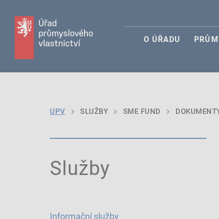
O ÚŘADU
PRŮM
UPV
SLUŽBY
SME FUND
DOKUMENTY
Služby
Informační služby