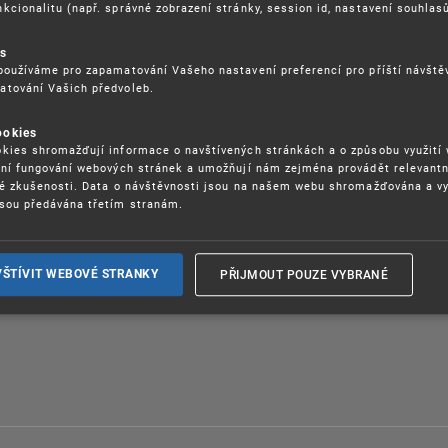
kcionalitu (např. správné zobrazení stránky, session id, nastavení souhlasů
es
používáme pro zapamatování Vašeho nastavení preferencí pro příští návšt
atování Vašich předvoleb.
OSAZOVÁNÍ PRÁV K
GDPR
ŠEVNÍMU VLASTNICTVÍ
ORGANIZAČNÍ SCHÉMA
ookies
kies shromažďují informace o navštívených stránkách a o způsobu využití
ITEČNÉ ODKAZY
ISO CERTIFIKÁTY KVALITY
ení fungování webových stránek a umožňují nám zejména provádět relevantn
BLIKACE
ké zkušenosti. Data o návštěvnosti jsou na našem webu shromažďována a v
KARIÉRA
sou předávána třetím stranám.
DĚLÁVÁNÍ
FAQ
ÁVNÍ PŘEDPISY
SMLOUVY
RÁVA COOKIES
PŘIJMOUT POUZE VYBRANÉ
VŠTÍVIT WEBOVÉ STRANKY