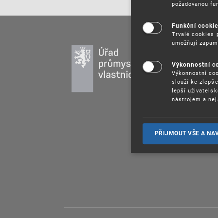
požadovanou fun
Funkční cooki
Trvalé cookies 
umožňují zapam
PR
DU
Výkonnostní c
Výkonnostní coo
UŽ
slouží ke zlepš
PU
lepší uživatels
nástrojem a nej
VZ
PR
SP
PŘIJMOUT VŠE A NA