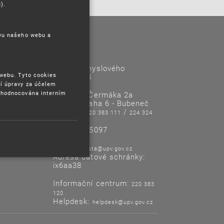
).
ěvu našeho webu a
Kontakty
Úřad průmyslového
 webu. Tyto cookies
vlastnictví
í úpravy za účelem
yhodnocována interním
Antonína Čermáka 2a
160 68 Praha 6 - Bubeneč
Tel/Fax:
/
220 383 111
224 324
718
IČO: 48135097
E-mail:
posta@upv.gov.cz
Adresa datové schránky:
ix6aa38
Informační centrum:
220 383
120
Helpdesk:
helpdesk@upv.gov.cz