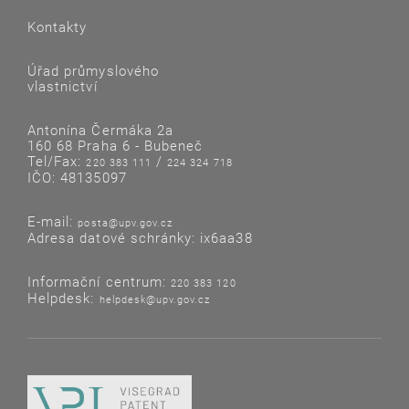
Kontakty
Úřad průmyslového
vlastnictví
Antonína Čermáka 2a
160 68 Praha 6 - Bubeneč
Tel/Fax:
/
220 383 111
224 324 718
IČO: 48135097
E-mail:
posta@upv.gov.cz
Adresa datové schránky: ix6aa38
Informační centrum:
220 383 120
Helpdesk:
helpdesk@upv.gov.cz