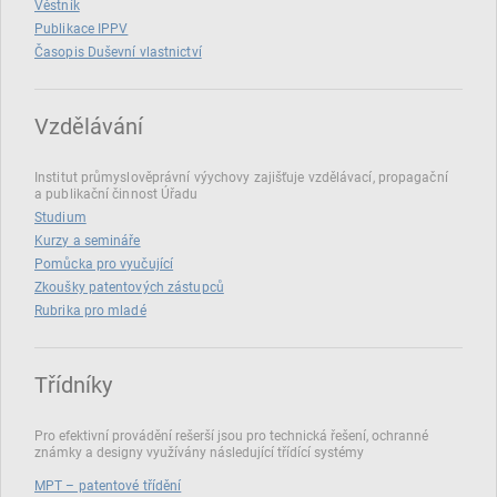
Věstník
Publikace IPPV
Časopis Duševní vlastnictví
Vzdělávání
Institut průmyslověprávní výychovy zajišťuje vzdělávací, propagační
a publikační činnost Úřadu
Studium
Kurzy a semináře
Pomůcka pro vyučující
Zkoušky patentových zástupců
Rubrika pro mladé
Třídníky
Pro efektivní provádění rešerší jsou pro technická řešení, ochranné
známky a designy využívány následující třídící systémy
MPT – patentové třídění