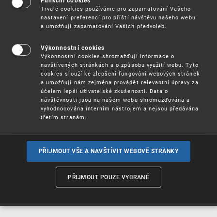
Funkční cookies
Vynálezy / Patenty
Trvalé cookies používáme pro zapamatování Vašeho
nastavení preferencí pro příští návštěvu našeho webu
a umožňují zapamatování Vašich předvoleb.
Užitné
vzory
Výkonnostní cookies
Výkonnostní cookies shromažďují informace o
navštívených stránkách a o způsobu využití webu. Tyto
cookies slouží ke zlepšení fungování webových stránek
Ochranné
známky
a umožňují nám zejména provádět relevantní úpravy za
účelem lepší uživatelské zkušenosti. Data o
návštěvnosti jsou na našem webu shromažďována a
vyhodnocována interním nástrojem a nejsou předávána
třetím stranám.
Průmyslové
vzory
PŘIJMOUT VŠE A NAVŠTÍVIT WEBOVÉ STRANKY
Označení původu
a zeměpisná
PŘIJMOUT POUZE VYBRANÉ
označení