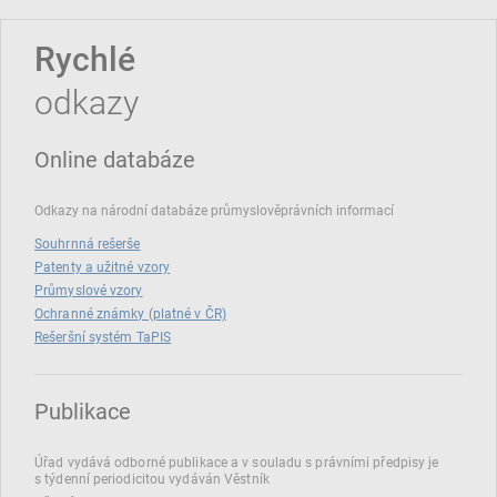
Rychlé
odkazy
Online databáze
Odkazy na národní databáze průmyslověprávních informací
Souhrnná rešerše
Patenty a užitné vzory
Průmyslové vzory
Ochranné známky (platné v ČR)
Rešeršní systém TaPIS
Publikace
Úřad vydává odborné publikace a v souladu s právními předpisy je
s týdenní periodicitou vydáván Věstník