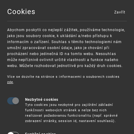
Cookies
Zavřít
MENU
Abychom poskytli co nejlepší zážitek, používáme technologie,
jako jsou soubory cookie, k ukládání a/nebo přístupu k
informacím o zařízení. Souhlas s těmito technologiemi nám
umožní zpracovávat osobní údaje, jako je chování při
procházení nebo jedinečná ID na tomto webu. Nesouhlas
může nepříznivě ovlivnit určité vlastnosti a funkce našeho
webu. Můžete rozhodovat jednotlivě pro každý druh cookies.
Více se dozvíte na stránce s informacemi o souborech cookies
VAROVÁNÍ
Finanční podpora
zde
.
Nevyžádané výzvy k uhrazení poplatku za
pro správu duševního vlastnictví pro malé a
registraci průmyslových práv
střední podniky
Nezbytné cookies
Tyto cookies jsou nezbytné pro zajištění základní
funkčnosti webových stránek a nelze bez nich
realizovat požadovanou funkcionalitu (např. správné
zobrazení stránky, session id, nastavení souhlasů).