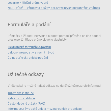
Locarno – třídění prům. vzorů
NICE, Vídeň – výrobky a služby, obrazové prvky ochranných známek
Formuláře a podání
Přihlášky a žádosti lze vyplnit a podat pomocí přímého on‑line podání
přes e‑portál Úřadu průmyslového vlastnictví
Elektronické formuláře e-portálu
Jak on-line podat – stručný návod
Co nabízí elektronické podání
Užitečné odkazy
V této sekci je možné nalézt odkazy na další užitečné zdroje informací
Tuzemské instituce
Zahraniční instituce
Často kladené otázky (FAQ)
Informace z Evropské unie a mezinárodních organizací