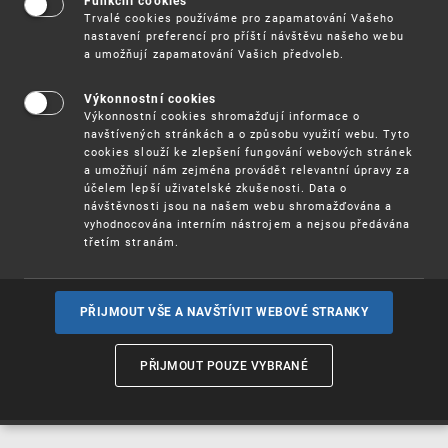
Funkční cookies
Vynálezy / Patenty
Trvalé cookies používáme pro zapamatování Vašeho
nastavení preferencí pro příští návštěvu našeho webu
a umožňují zapamatování Vašich předvoleb.
Užitné
vzory
Výkonnostní cookies
Výkonnostní cookies shromažďují informace o
navštívených stránkách a o způsobu využití webu. Tyto
cookies slouží ke zlepšení fungování webových stránek
Ochranné
známky
a umožňují nám zejména provádět relevantní úpravy za
účelem lepší uživatelské zkušenosti. Data o
návštěvnosti jsou na našem webu shromažďována a
vyhodnocována interním nástrojem a nejsou předávána
třetím stranám.
Průmyslové
vzory
PŘIJMOUT VŠE A NAVŠTÍVIT WEBOVÉ STRANKY
Označení původu
a zeměpisná
PŘIJMOUT POUZE VYBRANÉ
označení