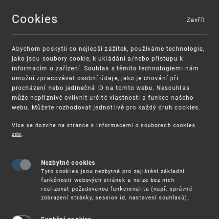
Cookies
Zavřít
MENU
Abychom poskytli co nejlepší zážitek, používáme technologie,
jako jsou soubory cookie, k ukládání a/nebo přístupu k
informacím o zařízení. Souhlas s těmito technologiemi nám
umožní zpracovávat osobní údaje, jako je chování při
procházení nebo jedinečná ID na tomto webu. Nesouhlas
může nepříznivě ovlivnit určité vlastnosti a funkce našeho
webu. Můžete rozhodovat jednotlivě pro každý druh cookies.
Více se dozvíte na stránce s informacemi o souborech cookies
VAROVÁNÍ
Finanční podpora
zde
.
Nevyžádané výzvy k uhrazení poplatku za
pro správu duševního vlastnictví pro malé a
registraci průmyslových práv
střední podniky
Nezbytné cookies
Tyto cookies jsou nezbytné pro zajištění základní
funkčnosti webových stránek a nelze bez nich
realizovat požadovanou funkcionalitu (např. správné
zobrazení stránky, session id, nastavení souhlasů).