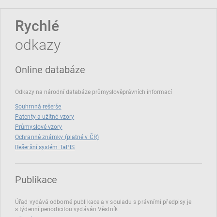
Rychlé
odkazy
Online databáze
Odkazy na národní databáze průmyslověprávních informací
Souhrnná rešerše
Patenty a užitné vzory
Průmyslové vzory
Ochranné známky (platné v ČR)
Rešeršní systém TaPIS
Publikace
Úřad vydává odborné publikace a v souladu s právními předpisy je
s týdenní periodicitou vydáván Věstník