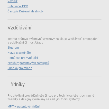
Věstník
Publikace IPPV
Časopis Duševní vlastnictví
Vzdělávání
Institut průmyslověprávní výychovy zajišťuje vzdělávací, propagační
a publikační činnost Úřadu
Studium
Kurzy a semináře
Pomůcka pro vyučující
Zkoušky patentových zástupců
Rubrika pro mladé
Třídníky
Pro efektivní provádění rešerší jsou pro technická řešení, ochranné
známky a designy využívány následující třídící systémy
MPT – patentové třídění