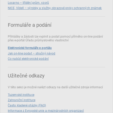
Locarno – třídění prům. vzorů
NICE, Vídeň – výrobky a služby, obrazové prvky ochranných známek
Formuláře a podání
Přihlášky a žádosti lze vyplnit a podat pomocí přímého on‑line podání
přes e‑portál Úřadu průmyslového vlastnictví
Elektronické formuláře e-portálu
Jak on-line podat – stručný návod
Co nabízí elektronické podání
Užitečné odkazy
V této sekci je možné nalézt odkazy na další užitečné zdroje informací
Tuzemské instituce
Zahraniční instituce
Často kladené otázky (FAQ)
Informace z Evropské unie a mezinárodních organizací