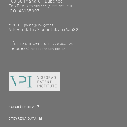
160 68 Praha 6 - Bubeneč
Tel/Fax:
/
220 383 111
224 324 718
IČO: 48135097
E-mail:
posta@upv.gov.cz
Adresa datové schránky: ix6aa38
Informační centrum:
220 383 120
Helpdesk:
helpdesk@upv.gov.cz
DATABÁZE ÚPV
OTEVŘENÁ DATA