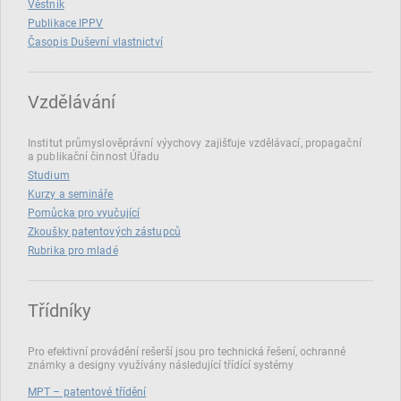
Věstník
Publikace IPPV
Časopis Duševní vlastnictví
Vzdělávání
Institut průmyslověprávní výychovy zajišťuje vzdělávací, propagační
a publikační činnost Úřadu
Studium
Kurzy a semináře
Pomůcka pro vyučující
Zkoušky patentových zástupců
Rubrika pro mladé
Třídníky
Pro efektivní provádění rešerší jsou pro technická řešení, ochranné
známky a designy využívány následující třídící systémy
MPT – patentové třídění