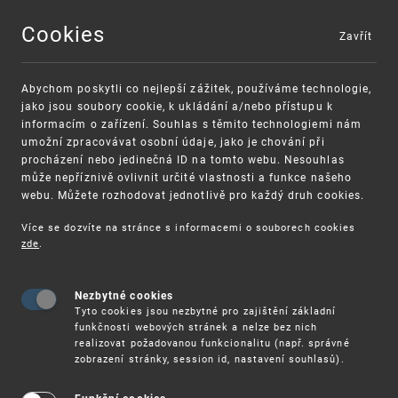
Cookies
Zavřít
MENU
Abychom poskytli co nejlepší zážitek, používáme technologie,
jako jsou soubory cookie, k ukládání a/nebo přístupu k
informacím o zařízení. Souhlas s těmito technologiemi nám
umožní zpracovávat osobní údaje, jako je chování při
procházení nebo jedinečná ID na tomto webu. Nesouhlas
může nepříznivě ovlivnit určité vlastnosti a funkce našeho
webu. Můžete rozhodovat jednotlivě pro každý druh cookies.
Více se dozvíte na stránce s informacemi o souborech cookies
VAROVÁNÍ
Finanční podpora
zde
.
Nevyžádané výzvy k uhrazení poplatku za
pro správu duševního vlastnictví pro malé a
registraci průmyslových práv
střední podniky
Nezbytné cookies
Tyto cookies jsou nezbytné pro zajištění základní
funkčnosti webových stránek a nelze bez nich
realizovat požadovanou funkcionalitu (např. správné
zobrazení stránky, session id, nastavení souhlasů).