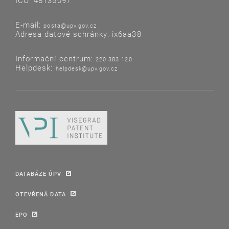
IČO: 48135097
E-mail:
posta@upv.gov.cz
Adresa datové schránky: ix6aa38
Informační centrum:
220 383 120
Helpdesk:
helpdesk@upv.gov.cz
DATABÁZE ÚPV
OTEVŘENÁ DATA
EPO