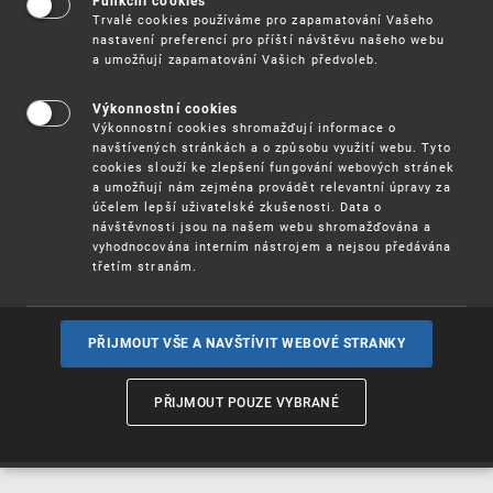
Funkční cookies
Vynálezy / Patenty
Trvalé cookies používáme pro zapamatování Vašeho
nastavení preferencí pro příští návštěvu našeho webu
a umožňují zapamatování Vašich předvoleb.
Užitné
vzory
Výkonnostní cookies
Výkonnostní cookies shromažďují informace o
navštívených stránkách a o způsobu využití webu. Tyto
cookies slouží ke zlepšení fungování webových stránek
Ochranné
známky
a umožňují nám zejména provádět relevantní úpravy za
účelem lepší uživatelské zkušenosti. Data o
návštěvnosti jsou na našem webu shromažďována a
vyhodnocována interním nástrojem a nejsou předávána
třetím stranám.
Průmyslové
vzory
PŘIJMOUT VŠE A NAVŠTÍVIT WEBOVÉ STRANKY
Označení původu
a zeměpisná
PŘIJMOUT POUZE VYBRANÉ
označení