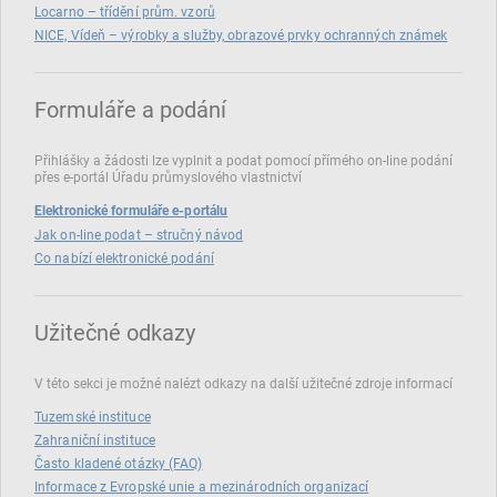
Locarno – třídění prům. vzorů
NICE, Vídeň – výrobky a služby, obrazové prvky ochranných známek
Formuláře a podání
Přihlášky a žádosti lze vyplnit a podat pomocí přímého on‑line podání
přes e‑portál Úřadu průmyslového vlastnictví
Elektronické formuláře e-portálu
Jak on-line podat – stručný návod
Co nabízí elektronické podání
Užitečné odkazy
V této sekci je možné nalézt odkazy na další užitečné zdroje informací
Tuzemské instituce
Zahraniční instituce
Často kladené otázky (FAQ)
Informace z Evropské unie a mezinárodních organizací