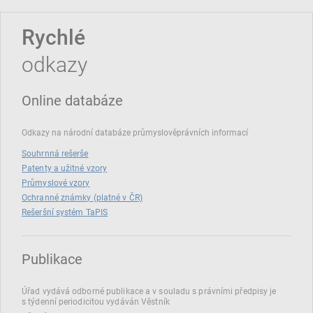
Rychlé
odkazy
Online databáze
Odkazy na národní databáze průmyslověprávních informací
Souhrnná rešerše
Patenty a užitné vzory
Průmyslové vzory
Ochranné známky (platné v ČR)
Rešeršní systém TaPIS
Publikace
Úřad vydává odborné publikace a v souladu s právními předpisy je
s týdenní periodicitou vydáván Věstník