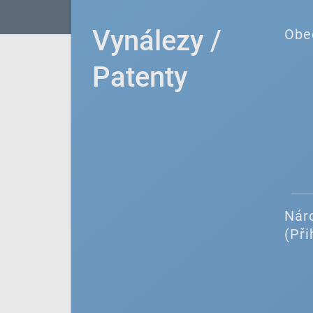
Vynálezy /
Obe
Patenty
Náro
(Při