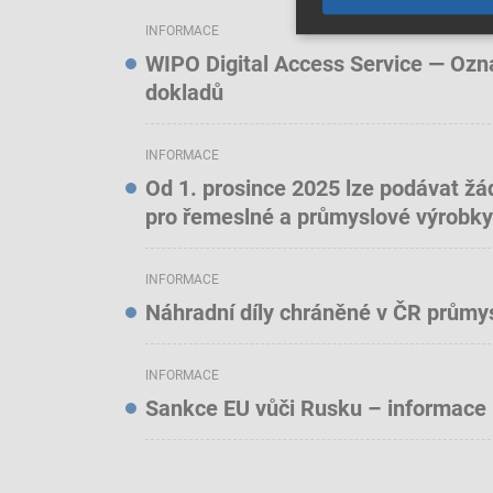
INFORMACE
WIPO Digital Access Service — Oznám
dokladů
INFORMACE
Od 1. prosince 2025 lze podávat žá
pro řemeslné a průmyslové výrobky
INFORMACE
Náhradní díly chráněné v ČR prům
INFORMACE
Sankce EU vůči Rusku – informace 