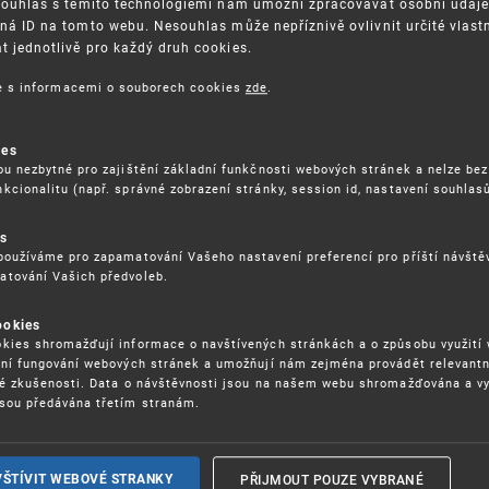
Souhlas s těmito technologiemi nám umožní zpracovávat osobní údaje, 
ná ID na tomto webu. Nesouhlas může nepříznivě ovlivnit určité vlast
 jednotlivě pro každý druh cookies.
3. 8. 2026
ce s informacemi o souborech cookies
zde
.
ckých služeb - 5.8.2026
ies
ou nezbytné pro zajištění základní funkčnosti webových stránek a nelze bez
17. 9. 2026
kcionalitu (např. správné zobrazení stránky, session id, nastavení souhlasů
rochu jinak (aneb když se značky hádají
es
používáme pro zapamatování Vašeho nastavení preferencí pro příští návšt
atování Vašich předvoleb.
22. 6. 2026
ookies
yzických tržištích nacházejících se mimo
kies shromažďují informace o navštívených stránkách a o způsobu využití
ém porušování IPR
ení fungování webových stránek a umožňují nám zejména provádět relevantn
ké zkušenosti. Data o návštěvnosti jsou na našem webu shromažďována a v
sou předávána třetím stranám.
22. 6. 2026
ny a vymáhání IPR ve třetích zemích
PŘIJMOUT POUZE VYBRANÉ
VŠTÍVIT WEBOVÉ STRANKY