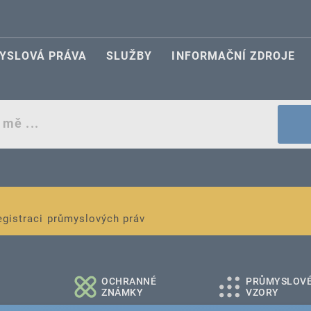
YSLOVÁ PRÁVA
SLUŽBY
INFORMAČNÍ ZDROJE
egistraci průmyslových práv
é a střední podniky
OCHRANNÉ
PRŮMYSLOV
ZNÁMKY
VZORY