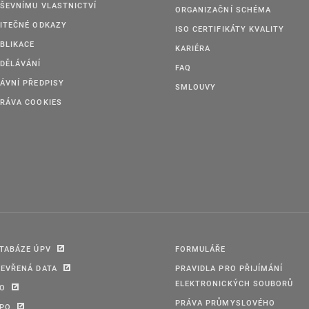
ŠEVNÍMU VLASTNICTVÍ
ORGANIZAČNÍ SCHÉMA
ITEČNÉ ODKAZY
ISO CERTIFIKÁTY KVALITY
BLIKACE
KARIÉRA
DĚLÁVÁNÍ
FAQ
ÁVNÍ PŘEDPISY
SMLOUVY
RÁVA COOKIES
TABÁZE ÚPV
FORMULÁŘE
EVŘENÁ DATA
PRAVIDLA PRO PŘIJÍMÁNÍ
ELEKTRONICKÝCH SOUBORŮ
PO
PRÁVA PRŮMYSLOVÉHO
IPO