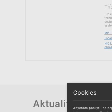
Tří
Pro e
techn
desig
syst
MPT –
Locar
NICE,
obra
Cookies
Aktuality
Abychom poskytli co nej