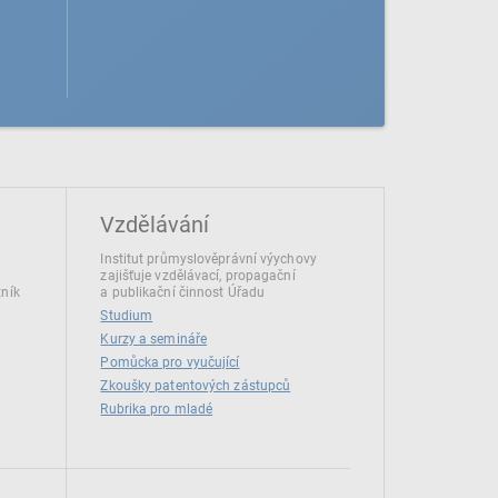
Vzdělávání
Institut průmyslověprávní výychovy
zajišťuje vzdělávací, propagační
tník
a publikační činnost Úřadu
Studium
Kurzy a semináře
Pomůcka pro vyučující
Zkoušky patentových zástupců
Rubrika pro mladé