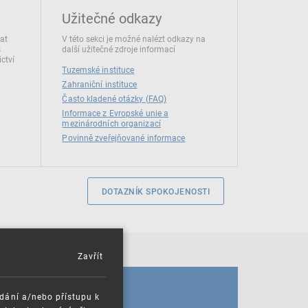
Užitečné odkazy
dat
V této sekci je možné nalézt odkazy na
s
další užitečné zdroje informací
ctví
Tuzemské instituce
Zahraniční instituce
Často kladené otázky (FAQ)
Informace z Evropské unie a
mezinárodních organizací
Povinně zveřejňované informace
DOTAZNÍK SPOKOJENOSTI
Zavřít
KALENDÁŘ
ádání a/nebo přístupu k