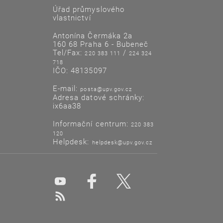
Úřad průmyslového
vlastnictví
Antonína Čermáka 2a
160 68 Praha 6 - Bubeneč
Tel/Fax:
/
220 383 111
224 324
718
IČO: 48135097
E-mail:
posta@upv.gov.cz
Adresa datové schránky:
ix6aa38
Informační centrum:
220 383
120
Helpdesk:
helpdesk@upv.gov.cz