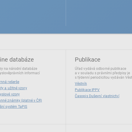
ine databáze
Publikace
y na národní databáze
Úřad vydává odborné publikace
slověprávních informací
a v souladu s právními předpisy je
s týdenní periodicitou vydáván Věs
nná rešerše
Věstník
ty a užitné vzory
Publikace IPPV
yslové vzory
Časopis Duševní vlastnictví
nné známky (platné v ČR)
šní systém TaPIS