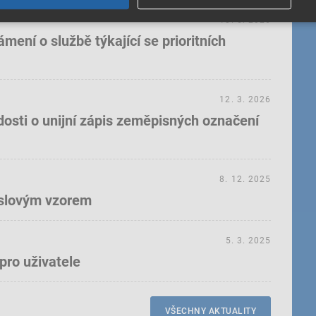
18. 5. 2026
ení o službě týkající se prioritních
12. 3. 2026
dosti o unijní zápis zeměpisných označení
8. 12. 2025
yslovým vzorem
5. 3. 2025
pro uživatele
VŠECHNY AKTUALITY