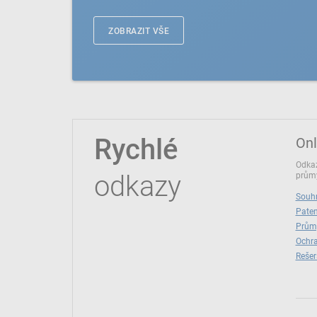
ZOBRAZIT VŠE
Rychlé
Onl
Odkaz
odkazy
průmy
Souhr
Paten
Prům
Ochra
Rešer