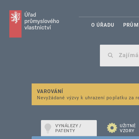
O ÚŘADU
PRŮM
VAROVÁNÍ
Finanční podpora
Nevyžádané výzvy k uhrazení poplatku za r
pro správu duševního vlastnictví pro mal
VYNÁLEZY /
UŽITNÉ
PATENTY
VZORY