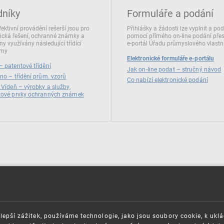
dníky
Formuláře a podání
fektivní provádění rešerší jsou pro
Přihlášky a žádosti lze vyplnit a po
ická řešení, ochranné známky a
pomocí přímého on‑line podání pře
ny využívány následující třídící
e‑portál Úřadu průmyslového vlastni
émy
Elektronické formuláře e-portálu
 patentové třídění
Jak on-line podat – stručný návod
no – třídění prům. vzorů
Co nabízí elektronické podání
 Vídeň – výrobky a služby,
zové prvky ochranných známek
lepší zážitek, používáme technologie, jako jsou soubory cookie, k ukl