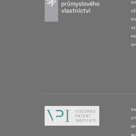
DU
UŽ
PU
VZ
PR
SP
DA
OT
E
W