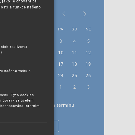
jako je chování při
nosti a funkce našeho
Listopad 2023
PO
ÚT
ST
ČT
PÁ
SO
NE
30
31
1
2
3
4
5
 nich realizovat
6
7
8
9
10
11
12
).
13
14
15
16
17
18
19
ěvu našeho webu a
20
21
22
23
24
25
26
27
28
29
30
1
2
3
 webu. Tyto cookies
í úpravy za účelem
Žádné akce ve vybraném termínu
yhodnocována interním
ZOBRAZIT VŠECHNY AKCE