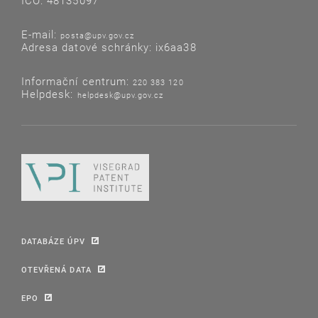
IČO: 48135097
E-mail:
posta@upv.gov.cz
Adresa datové schránky: ix6aa38
Informační centrum:
220 383 120
Helpdesk:
helpdesk@upv.gov.cz
DATABÁZE ÚPV
OTEVŘENÁ DATA
EPO