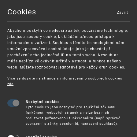
Cookies
Zavřít
MENU
Abychom poskytli co nejlepší zážitek, používáme technologie,
jako jsou soubory cookie, k ukládání a/nebo přístupu k
informacím o zařízení. Souhlas s těmito technologiemi nám
umožní zpracovávat osobní údaje, jako je chování při
procházení nebo jedinečná ID na tomto webu. Nesouhlas
může nepříznivě ovlivnit určité vlastnosti a funkce našeho
webu. Můžete rozhodovat jednotlivě pro každý druh cookies.
Více se dozvíte na stránce s informacemi o souborech cookies
VAROVÁNÍ
Finanční podpora
zde
.
Nevyžádané výzvy k uhrazení poplatku za
pro správu duševního vlastnictví pro malé a
registraci průmyslových práv
střední podniky
Nezbytné cookies
Tyto cookies jsou nezbytné pro zajištění základní
funkčnosti webových stránek a nelze bez nich
realizovat požadovanou funkcionalitu (např. správné
zobrazení stránky, session id, nastavení souhlasů).