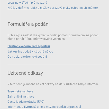
Locarno – třídění prům. vzorů
NICE, Vídeň – výrobky a služby, obrazové prvky ochranných známek
Formuláře a podání
Přihlášky a žádosti lze vyplnit a podat pomocí přímého on‑line podání
přes e‑portál Úřadu průmyslového vlastnictví
Elektronické formuláře e-portálu
Jak on-line podat – stručný návod
Co nabízí elektronické podání
Užitečné odkazy
V této sekci je možné nalézt odkazy na další užitečné zdroje informací
Tuzemské instituce
Zahraniční instituce
Často kladené otázky (FAQ)
Informace z Evropské unie a mezinárodních organizací