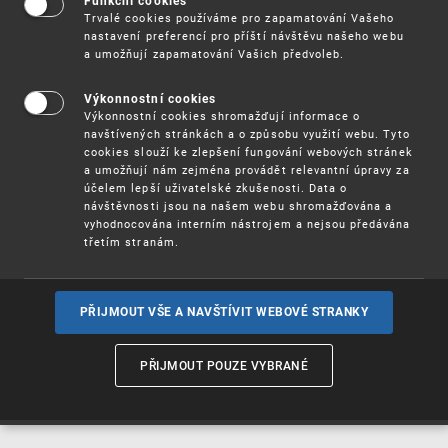
Funkční cookies
Vynálezy / Patenty
Trvalé cookies používáme pro zapamatování Vašeho
nastavení preferencí pro příští návštěvu našeho webu
a umožňují zapamatování Vašich předvoleb.
Užitné
vzory
Výkonnostní cookies
Výkonnostní cookies shromažďují informace o
navštívených stránkách a o způsobu využití webu. Tyto
cookies slouží ke zlepšení fungování webových stránek
Ochranné
známky
a umožňují nám zejména provádět relevantní úpravy za
účelem lepší uživatelské zkušenosti. Data o
návštěvnosti jsou na našem webu shromažďována a
vyhodnocována interním nástrojem a nejsou předávána
třetím stranám.
Průmyslové
vzory
PŘIJMOUT VŠE A NAVŠTÍVIT WEBOVÉ STRANKY
Označení původu
a zeměpisná
PŘIJMOUT POUZE VYBRANÉ
označení