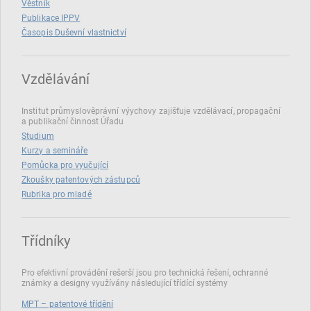
Věstník
Publikace IPPV
Časopis Duševní vlastnictví
Vzdělávání
Institut průmyslověprávní výychovy zajišťuje vzdělávací, propagační
a publikační činnost Úřadu
Studium
Kurzy a semináře
Pomůcka pro vyučující
Zkoušky patentových zástupců
Rubrika pro mladé
Třídníky
Pro efektivní provádění rešerší jsou pro technická řešení, ochranné
známky a designy využívány následující třídící systémy
MPT – patentové třídění