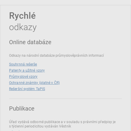
Rychlé
odkazy
Online databáze
Odkazy na národní databáze průmyslověprávních informací
Souhrnná rešerše
Patenty a užitné vzory
Průmyslové vzory
Ochranné známky (platné v ČR)
Rešeršní systém TaPIS
Publikace
Úřad vydává odborné publikace a v souladu s právními předpisy je
s týdenní periodicitou vydáván Věstník