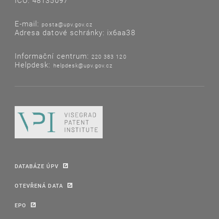
IČO: 48135097
E-mail:
posta@upv.gov.cz
Adresa datové schránky: ix6aa38
Informační centrum:
220 383 120
Helpdesk:
helpdesk@upv.gov.cz
DATABÁZE ÚPV
OTEVŘENÁ DATA
EPO