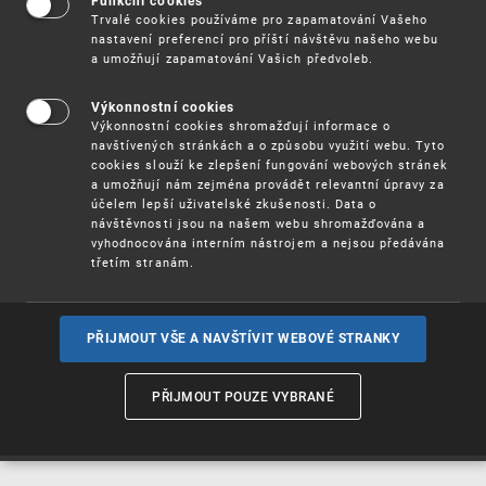
Funkční cookies
Vynálezy / Patenty
Trvalé cookies používáme pro zapamatování Vašeho
nastavení preferencí pro příští návštěvu našeho webu
a umožňují zapamatování Vašich předvoleb.
Užitné
vzory
Výkonnostní cookies
Výkonnostní cookies shromažďují informace o
navštívených stránkách a o způsobu využití webu. Tyto
cookies slouží ke zlepšení fungování webových stránek
Ochranné
známky
a umožňují nám zejména provádět relevantní úpravy za
účelem lepší uživatelské zkušenosti. Data o
návštěvnosti jsou na našem webu shromažďována a
vyhodnocována interním nástrojem a nejsou předávána
třetím stranám.
Průmyslové
vzory
PŘIJMOUT VŠE A NAVŠTÍVIT WEBOVÉ STRANKY
Označení původu
a zeměpisná
PŘIJMOUT POUZE VYBRANÉ
označení