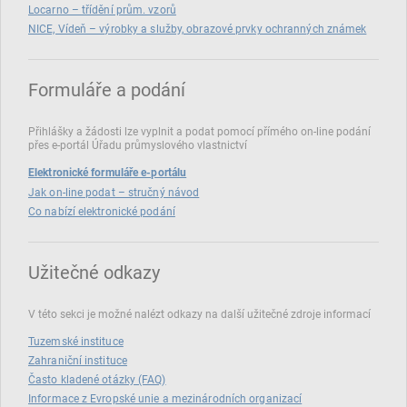
Locarno – třídění prům. vzorů
NICE, Vídeň – výrobky a služby, obrazové prvky ochranných známek
Formuláře a podání
Přihlášky a žádosti lze vyplnit a podat pomocí přímého on‑line podání
přes e‑portál Úřadu průmyslového vlastnictví
Elektronické formuláře e-portálu
Jak on-line podat – stručný návod
Co nabízí elektronické podání
Užitečné odkazy
V této sekci je možné nalézt odkazy na další užitečné zdroje informací
Tuzemské instituce
Zahraniční instituce
Často kladené otázky (FAQ)
Informace z Evropské unie a mezinárodních organizací