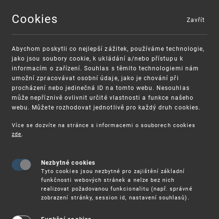
Cookies
Zavřít
MENU
Abychom poskytli co nejlepší zážitek, používáme technologie,
jako jsou soubory cookie, k ukládání a/nebo přístupu k
informacím o zařízení. Souhlas s těmito technologiemi nám
umožní zpracovávat osobní údaje, jako je chování při
procházení nebo jedinečná ID na tomto webu. Nesouhlas
může nepříznivě ovlivnit určité vlastnosti a funkce našeho
webu. Můžete rozhodovat jednotlivě pro každý druh cookies.
Více se dozvíte na stránce s informacemi o souborech cookies
VAROVÁNÍ
Finanční podpora
zde
.
Nevyžádané výzvy k uhrazení poplatku za
pro správu duševního vlastnictví pro malé a
registraci průmyslových práv
střední podniky
Nezbytné cookies
Tyto cookies jsou nezbytné pro zajištění základní
funkčnosti webových stránek a nelze bez nich
realizovat požadovanou funkcionalitu (např. správné
zobrazení stránky, session id, nastavení souhlasů).