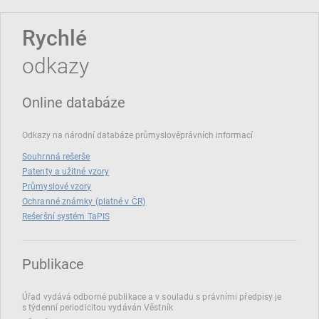
Rychlé
odkazy
Online databáze
Odkazy na národní databáze průmyslověprávních informací
Souhrnná rešerše
Patenty a užitné vzory
Průmyslové vzory
Ochranné známky (platné v ČR)
Rešeršní systém TaPIS
Publikace
Úřad vydává odborné publikace a v souladu s právními předpisy je
s týdenní periodicitou vydáván Věstník