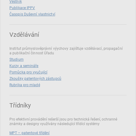
Věstník
Publikace IPPV
Časopis Duševní vlastnictví
Vzdělávání
Institut průmyslověprávní výychovy zajišťuje vzdělávací, propagační
a publikační činnost Úřadu
Studium
Kurzy a semináře
Pomůcka pro vyučující
Zkoušky patentových zástupců
Rubrika pro mladé
Třídníky
Pro efektivní provádění rešerší jsou pro technická řešení, ochranné
známky a designy využívány následující třídící systémy
MPT – patentové třídění