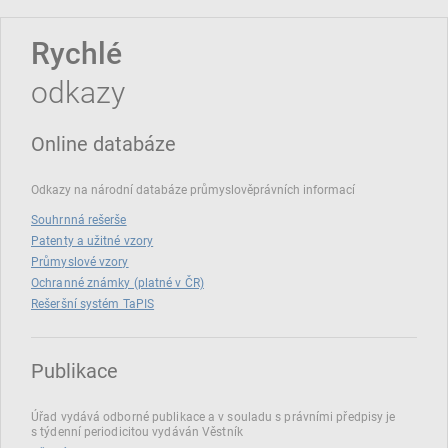
Rychlé
odkazy
Online databáze
Odkazy na národní databáze průmyslověprávních informací
Souhrnná rešerše
Patenty a užitné vzory
Průmyslové vzory
Ochranné známky (platné v ČR)
Rešeršní systém TaPIS
Publikace
Úřad vydává odborné publikace a v souladu s právními předpisy je
s týdenní periodicitou vydáván Věstník