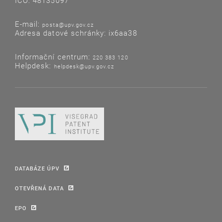
IČO: 48135097
E-mail:
posta@upv.gov.cz
Adresa datové schránky: ix6aa38
Informační centrum:
220 383 120
Helpdesk:
helpdesk@upv.gov.cz
DATABÁZE ÚPV
OTEVŘENÁ DATA
EPO