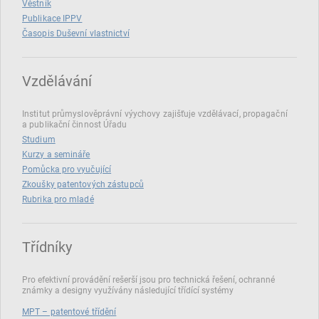
Věstník
Publikace IPPV
Časopis Duševní vlastnictví
Vzdělávání
Institut průmyslověprávní výychovy zajišťuje vzdělávací, propagační
a publikační činnost Úřadu
Studium
Kurzy a semináře
Pomůcka pro vyučující
Zkoušky patentových zástupců
Rubrika pro mladé
Třídníky
Pro efektivní provádění rešerší jsou pro technická řešení, ochranné
známky a designy využívány následující třídící systémy
MPT – patentové třídění