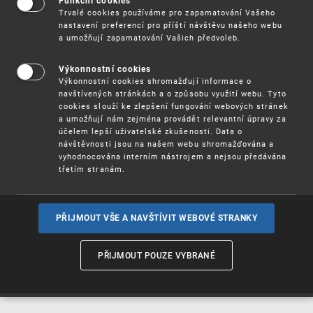
Funkční cookies
Vynálezy / Patenty
Trvalé cookies používáme pro zapamatování Vašeho
nastavení preferencí pro příští návštěvu našeho webu
a umožňují zapamatování Vašich předvoleb.
Užitné
vzory
Výkonnostní cookies
Výkonnostní cookies shromažďují informace o
navštívených stránkách a o způsobu využití webu. Tyto
cookies slouží ke zlepšení fungování webových stránek
Ochranné
známky
a umožňují nám zejména provádět relevantní úpravy za
účelem lepší uživatelské zkušenosti. Data o
návštěvnosti jsou na našem webu shromažďována a
vyhodnocována interním nástrojem a nejsou předávána
třetím stranám.
Průmyslové
vzory
PŘIJMOUT VŠE A NAVŠTÍVIT WEBOVÉ STRANKY
Označení původu
a zeměpisná
PŘIJMOUT POUZE VYBRANÉ
označení