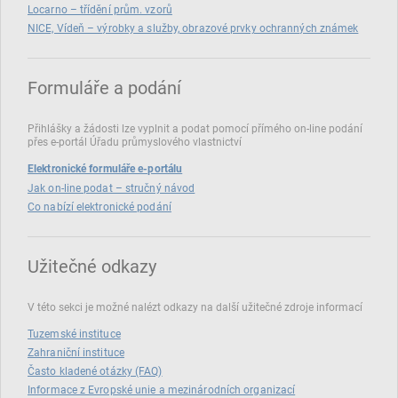
Locarno – třídění prům. vzorů
NICE, Vídeň – výrobky a služby, obrazové prvky ochranných známek
Formuláře a podání
Přihlášky a žádosti lze vyplnit a podat pomocí přímého on‑line podání
přes e‑portál Úřadu průmyslového vlastnictví
Elektronické formuláře e-portálu
Jak on-line podat – stručný návod
Co nabízí elektronické podání
Užitečné odkazy
V této sekci je možné nalézt odkazy na další užitečné zdroje informací
Tuzemské instituce
Zahraniční instituce
Často kladené otázky (FAQ)
Informace z Evropské unie a mezinárodních organizací