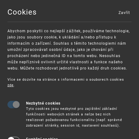
Cookies
Zavřít
MENU
Abychom poskytli co nejlepší zážitek, používáme technologie,
jako jsou soubory cookie, k ukládání a/nebo přístupu k
informacím o zařízení. Souhlas s těmito technologiemi nám
umožní zpracovávat osobní údaje, jako je chování při
procházení nebo jedinečná ID na tomto webu. Nesouhlas
může nepříznivě ovlivnit určité vlastnosti a funkce našeho
webu. Můžete rozhodovat jednotlivě pro každý druh cookies.
Více se dozvíte na stránce s informacemi o souborech cookies
VAROVÁNÍ
Finanční podpora
zde
.
Nevyžádané výzvy k uhrazení poplatku za
pro správu duševního vlastnictví pro malé a
registraci průmyslových práv
střední podniky
Nezbytné cookies
Tyto cookies jsou nezbytné pro zajištění základní
funkčnosti webových stránek a nelze bez nich
realizovat požadovanou funkcionalitu (např. správné
zobrazení stránky, session id, nastavení souhlasů).