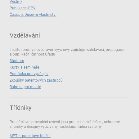
Věstník
Publikace IPPV
Časopis Duševní vlastnictví
Vzdělávání
Institut průmyslověprávní výychovy zajišťuje vzdělávací, propagační
a publikační činnost Úřadu
Studium
Kurzy a semináře
Pomůcka pro vyučující
Zkoušky patentových zástupců
Rubrika pro mladé
Třídníky
Pro efektivní provádění rešerší jsou pro technická řešení, ochranné
známky a designy využívány následující třídící systémy
MPT – patentové třídění