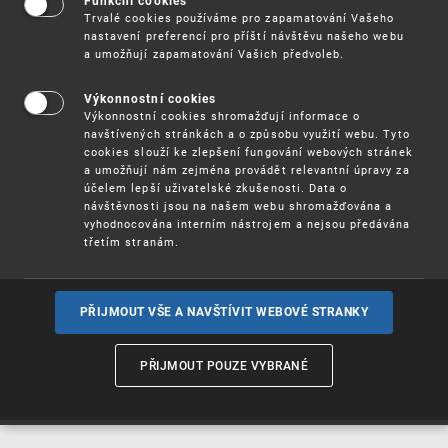
Funkční cookies
Vynálezy / Patenty
Trvalé cookies používáme pro zapamatování Vašeho
nastavení preferencí pro příští návštěvu našeho webu
a umožňují zapamatování Vašich předvoleb.
Užitné
vzory
Výkonnostní cookies
Výkonnostní cookies shromažďují informace o
navštívených stránkách a o způsobu využití webu. Tyto
cookies slouží ke zlepšení fungování webových stránek
Ochranné
známky
a umožňují nám zejména provádět relevantní úpravy za
účelem lepší uživatelské zkušenosti. Data o
návštěvnosti jsou na našem webu shromažďována a
vyhodnocována interním nástrojem a nejsou předávána
třetím stranám.
Průmyslové
vzory
PŘIJMOUT VŠE A NAVŠTÍVIT WEBOVÉ STRANKY
Označení původu
a zeměpisná
PŘIJMOUT POUZE VYBRANÉ
označení