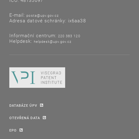
IČO: 48135097
E-mail:
posta@upv.gov.cz
Adresa datové schránky: ix6aa38
Informační centrum:
220 383 120
Helpdesk:
helpdesk@upv.gov.cz
DATABÁZE ÚPV
OTEVŘENÁ DATA
EPO