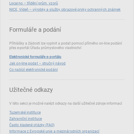
Locarno – třídění prům. vzorů
NICE, Vídeň – výrobky a služby, obrazové prvky ochranných známek
Formuláře a podání
Přihlášky a žádosti lze vyplnit a podat pomocí přímého on‑line podání
přes e‑portál Úřadu průmyslového vlastnictví
Elektronické formuláře e-portálu
Jak on-line podat – stručný návod
Co nabízí elektronické podání
Užitečné odkazy
V této sekci je možné nalézt odkazy na další užitečné zdroje informací
Tuzemské instituce
Zahraniční instituce
Často kladené otázky (FAQ)
Informace z Evropské unie a mezinárodních organizací