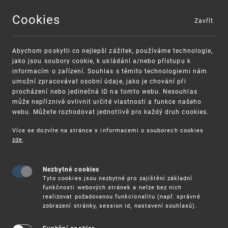
Cookies
Zavřít
MENU
Abychom poskytli co nejlepší zážitek, používáme technologie,
jako jsou soubory cookie, k ukládání a/nebo přístupu k
informacím o zařízení. Souhlas s těmito technologiemi nám
umožní zpracovávat osobní údaje, jako je chování při
procházení nebo jedinečná ID na tomto webu. Nesouhlas
může nepříznivě ovlivnit určité vlastnosti a funkce našeho
webu. Můžete rozhodovat jednotlivě pro každý druh cookies.
Více se dozvíte na stránce s informacemi o souborech cookies
VAROVÁNÍ
Finanční podpora
zde
.
Nevyžádané výzvy k uhrazení poplatku za
pro správu duševního vlastnictví pro malé a
registraci průmyslových práv
střední podniky
Nezbytné cookies
Tyto cookies jsou nezbytné pro zajištění základní
funkčnosti webových stránek a nelze bez nich
realizovat požadovanou funkcionalitu (např. správné
zobrazení stránky, session id, nastavení souhlasů).