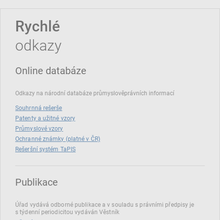
Rychlé
odkazy
Online databáze
Odkazy na národní databáze průmyslověprávních informací
Souhrnná rešerše
Patenty a užitné vzory
Průmyslové vzory
Ochranné známky (platné v ČR)
Rešeršní systém TaPIS
Publikace
Úřad vydává odborné publikace a v souladu s právními předpisy je
s týdenní periodicitou vydáván Věstník