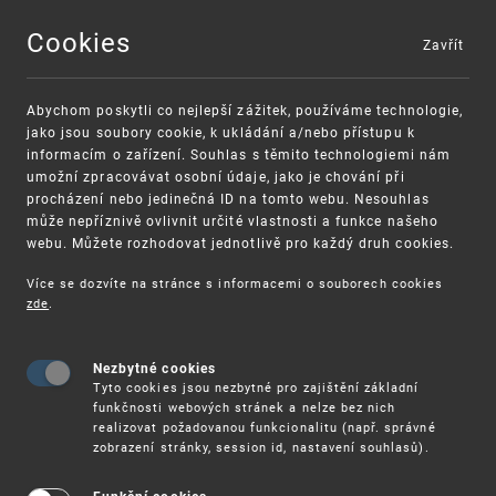
Cookies
Zavřít
MENU
Abychom poskytli co nejlepší zážitek, používáme technologie,
jako jsou soubory cookie, k ukládání a/nebo přístupu k
informacím o zařízení. Souhlas s těmito technologiemi nám
umožní zpracovávat osobní údaje, jako je chování při
procházení nebo jedinečná ID na tomto webu. Nesouhlas
může nepříznivě ovlivnit určité vlastnosti a funkce našeho
webu. Můžete rozhodovat jednotlivě pro každý druh cookies.
Více se dozvíte na stránce s informacemi o souborech cookies
VAROVÁNÍ
Finanční podpora
zde
.
Nevyžádané výzvy k uhrazení poplatku za
pro správu duševního vlastnictví pro malé a
registraci průmyslových práv
střední podniky
Nezbytné cookies
Tyto cookies jsou nezbytné pro zajištění základní
funkčnosti webových stránek a nelze bez nich
realizovat požadovanou funkcionalitu (např. správné
zobrazení stránky, session id, nastavení souhlasů).