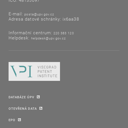
IČO: 48135097
E-mail:
posta@upv.gov.cz
Adresa datové schránky: ix6aa38
Informační centrum:
220 383 120
Helpdesk:
helpdesk@upv.gov.cz
DATABÁZE ÚPV
OTEVŘENÁ DATA
EPO