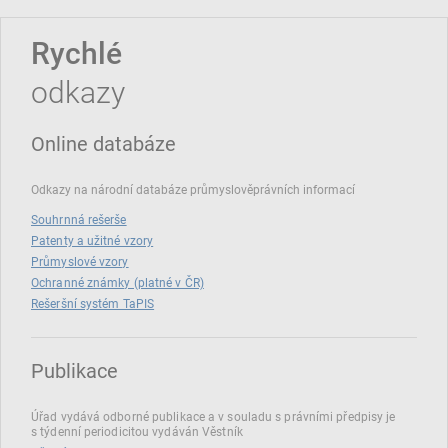
Rychlé
odkazy
Online databáze
Odkazy na národní databáze průmyslověprávních informací
Souhrnná rešerše
Patenty a užitné vzory
Průmyslové vzory
Ochranné známky (platné v ČR)
Rešeršní systém TaPIS
Publikace
Úřad vydává odborné publikace a v souladu s právními předpisy je
s týdenní periodicitou vydáván Věstník