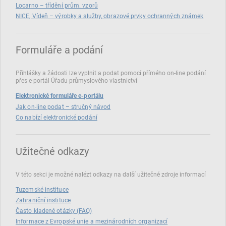
Locarno – třídění prům. vzorů
NICE, Vídeň – výrobky a služby, obrazové prvky ochranných známek
Formuláře a podání
Přihlášky a žádosti lze vyplnit a podat pomocí přímého on‑line podání
přes e‑portál Úřadu průmyslového vlastnictví
Elektronické formuláře e-portálu
Jak on-line podat – stručný návod
Co nabízí elektronické podání
Užitečné odkazy
V této sekci je možné nalézt odkazy na další užitečné zdroje informací
Tuzemské instituce
Zahraniční instituce
Často kladené otázky (FAQ)
Informace z Evropské unie a mezinárodních organizací