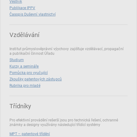
Věstník
Publikace IPPV
Časopis Duševní vlastnictví
Vzdělávání
Institut průmyslověprávní výychovy zajišťuje vzdělávací, propagační
a publikační činnost Úřadu
Studium
Kurzy a semináře
Pomůcka pro vyučující
Zkoušky patentových zástupců
Rubrika pro mladé
Třídníky
Pro efektivní provádění rešerší jsou pro technická řešení, ochranné
známky a designy využívány následující třídící systémy
MPT – patentové třídění