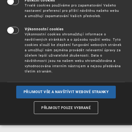
Funkční cookies
Vynálezy / Patenty
Trvalé cookies používáme pro zapamatování Vašeho
nastavení preferencí pro příští návštěvu našeho webu
a umožňují zapamatování Vašich předvoleb.
Užitné
vzory
Výkonnostní cookies
Výkonnostní cookies shromažďují informace o
navštívených stránkách a o způsobu využití webu. Tyto
cookies slouží ke zlepšení fungování webových stránek
Ochranné
známky
a umožňují nám zejména provádět relevantní úpravy za
účelem lepší uživatelské zkušenosti. Data o
návštěvnosti jsou na našem webu shromažďována a
vyhodnocována interním nástrojem a nejsou předávána
třetím stranám.
Průmyslové
vzory
PŘIJMOUT VŠE A NAVŠTÍVIT WEBOVÉ STRANKY
Označení původu
a zeměpisná
PŘIJMOUT POUZE VYBRANÉ
označení