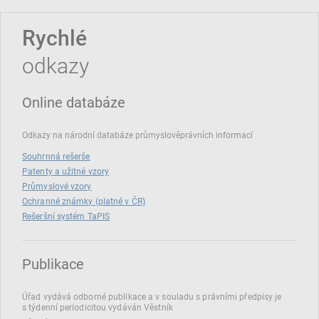
Rychlé
odkazy
Online databáze
Odkazy na národní databáze průmyslověprávních informací
Souhrnná rešerše
Patenty a užitné vzory
Průmyslové vzory
Ochranné známky (platné v ČR)
Rešeršní systém TaPIS
Publikace
Úřad vydává odborné publikace a v souladu s právními předpisy je
s týdenní periodicitou vydáván Věstník