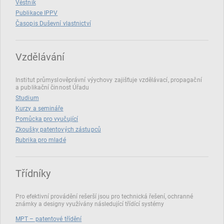
Věstník
Publikace IPPV
Časopis Duševní vlastnictví
Vzdělávání
Institut průmyslověprávní výychovy zajišťuje vzdělávací, propagační
a publikační činnost Úřadu
Studium
Kurzy a semináře
Pomůcka pro vyučující
Zkoušky patentových zástupců
Rubrika pro mladé
Třídníky
Pro efektivní provádění rešerší jsou pro technická řešení, ochranné
známky a designy využívány následující třídící systémy
MPT – patentové třídění