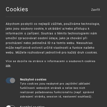
Cookies
Zavřít
MENU
Abychom poskytli co nejlepší zážitek, používáme technologie,
jako jsou soubory cookie, k ukládání a/nebo přístupu k
informacím o zařízení. Souhlas s těmito technologiemi nám
umožní zpracovávat osobní údaje, jako je chování při
procházení nebo jedinečná ID na tomto webu. Nesouhlas
může nepříznivě ovlivnit určité vlastnosti a funkce našeho
webu. Můžete rozhodovat jednotlivě pro každý druh cookies.
Více se dozvíte na stránce s informacemi o souborech cookies
VAROVÁNÍ
Finanční podpora
zde
.
Nevyžádané výzvy k uhrazení poplatku za
pro správu duševního vlastnictví pro malé a
registraci průmyslových práv
střední podniky
Nezbytné cookies
Tyto cookies jsou nezbytné pro zajištění základní
funkčnosti webových stránek a nelze bez nich
realizovat požadovanou funkcionalitu (např. správné
zobrazení stránky, session id, nastavení souhlasů).