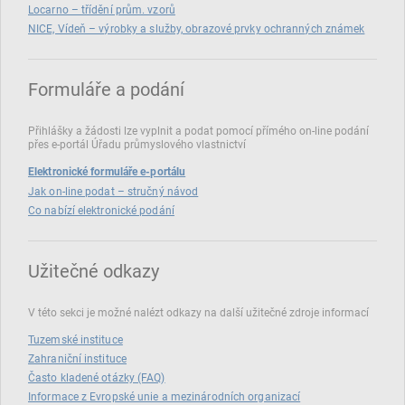
Locarno – třídění prům. vzorů
NICE, Vídeň – výrobky a služby, obrazové prvky ochranných známek
Formuláře a podání
Přihlášky a žádosti lze vyplnit a podat pomocí přímého on‑line podání
přes e‑portál Úřadu průmyslového vlastnictví
Elektronické formuláře e-portálu
Jak on-line podat – stručný návod
Co nabízí elektronické podání
Užitečné odkazy
V této sekci je možné nalézt odkazy na další užitečné zdroje informací
Tuzemské instituce
Zahraniční instituce
Často kladené otázky (FAQ)
Informace z Evropské unie a mezinárodních organizací