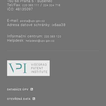
160 68 Praha 6 - Bubeneč
Tel/Fax:
/
220 383 111
224 324 718
IČO: 48135097
E-mail:
posta@upv.gov.cz
Adresa datové schránky: ix6aa38
Informační centrum:
220 383 120
Helpdesk:
helpdesk@upv.gov.cz
DATABÁZE ÚPV
OTEVŘENÁ DATA