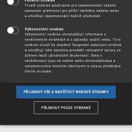
Funkční cookies
Vynálezy / Patenty
Trvalé cookies používáme pro zapamatování Vašeho
nastavení preferencí pro příští návštěvu našeho webu
a umožňují zapamatování Vašich předvoleb.
Užitné
vzory
Výkonnostní cookies
Výkonnostní cookies shromažďují informace o
navštívených stránkách a o způsobu využití webu. Tyto
cookies slouží ke zlepšení fungování webových stránek
Ochranné
známky
a umožňují nám zejména provádět relevantní úpravy za
účelem lepší uživatelské zkušenosti. Data o
návštěvnosti jsou na našem webu shromažďována a
vyhodnocována interním nástrojem a nejsou předávána
třetím stranám.
Průmyslové
vzory
PŘIJMOUT VŠE A NAVŠTÍVIT WEBOVÉ STRANKY
Označení původu
a zeměpisná
PŘIJMOUT POUZE VYBRANÉ
označení