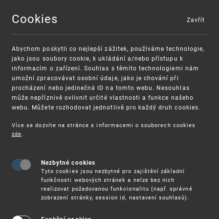
Cookies
Zavřít
MENU
Abychom poskytli co nejlepší zážitek, používáme technologie,
jako jsou soubory cookie, k ukládání a/nebo přístupu k
informacím o zařízení. Souhlas s těmito technologiemi nám
umožní zpracovávat osobní údaje, jako je chování při
procházení nebo jedinečná ID na tomto webu. Nesouhlas
může nepříznivě ovlivnit určité vlastnosti a funkce našeho
webu. Můžete rozhodovat jednotlivě pro každý druh cookies.
Více se dozvíte na stránce s informacemi o souborech cookies
VAROVÁNÍ
Finanční podpora
zde
.
Nevyžádané výzvy k uhrazení poplatku za
pro správu duševního vlastnictví pro malé a
registraci průmyslových práv
střední podniky
Nezbytné cookies
Tyto cookies jsou nezbytné pro zajištění základní
funkčnosti webových stránek a nelze bez nich
realizovat požadovanou funkcionalitu (např. správné
zobrazení stránky, session id, nastavení souhlasů).