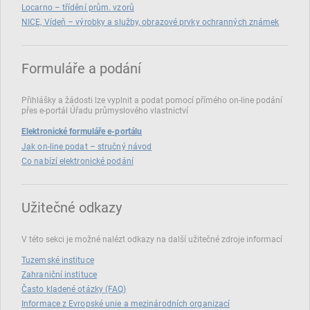
Locarno – třídění prům. vzorů
NICE, Vídeň – výrobky a služby, obrazové prvky ochranných známek
Formuláře a podání
Přihlášky a žádosti lze vyplnit a podat pomocí přímého on‑line podání
přes e‑portál Úřadu průmyslového vlastnictví
Elektronické formuláře e-portálu
Jak on-line podat – stručný návod
Co nabízí elektronické podání
Užitečné odkazy
V této sekci je možné nalézt odkazy na další užitečné zdroje informací
Tuzemské instituce
Zahraniční instituce
Často kladené otázky (FAQ)
Informace z Evropské unie a mezinárodních organizací