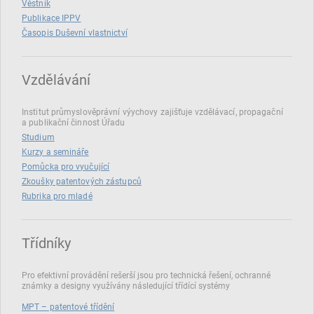
Věstník
Publikace IPPV
Časopis Duševní vlastnictví
Vzdělávání
Institut průmyslověprávní výychovy zajišťuje vzdělávací, propagační
a publikační činnost Úřadu
Studium
Kurzy a semináře
Pomůcka pro vyučující
Zkoušky patentových zástupců
Rubrika pro mladé
Třídníky
Pro efektivní provádění rešerší jsou pro technická řešení, ochranné
známky a designy využívány následující třídící systémy
MPT – patentové třídění