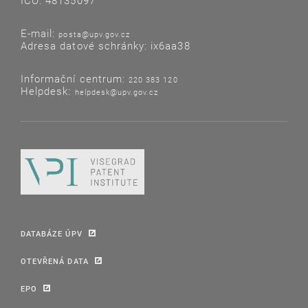
IČO: 48135097
E-mail:
posta@upv.gov.cz
Adresa datové schránky: ix6aa38
Informační centrum:
220 383 120
Helpdesk:
helpdesk@upv.gov.cz
DATABÁZE ÚPV
OTEVŘENÁ DATA
EPO