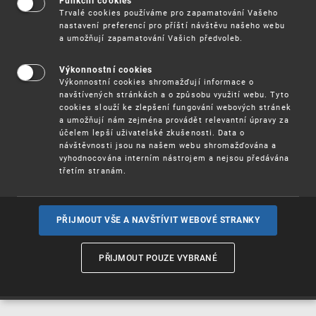
Funkční cookies
Vynálezy / Patenty
Trvalé cookies používáme pro zapamatování Vašeho
nastavení preferencí pro příští návštěvu našeho webu
a umožňují zapamatování Vašich předvoleb.
Užitné
vzory
Výkonnostní cookies
Výkonnostní cookies shromažďují informace o
navštívených stránkách a o způsobu využití webu. Tyto
cookies slouží ke zlepšení fungování webových stránek
Ochranné
známky
a umožňují nám zejména provádět relevantní úpravy za
účelem lepší uživatelské zkušenosti. Data o
návštěvnosti jsou na našem webu shromažďována a
vyhodnocována interním nástrojem a nejsou předávána
třetím stranám.
Průmyslové
vzory
PŘIJMOUT VŠE A NAVŠTÍVIT WEBOVÉ STRANKY
Označení původu
a zeměpisná
PŘIJMOUT POUZE VYBRANÉ
označení