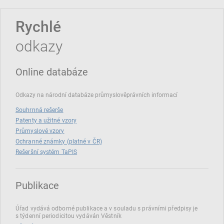
Rychlé
odkazy
Online databáze
Odkazy na národní databáze průmyslověprávních informací
Souhrnná rešerše
Patenty a užitné vzory
Průmyslové vzory
Ochranné známky (platné v ČR)
Rešeršní systém TaPIS
Publikace
Úřad vydává odborné publikace a v souladu s právními předpisy je
s týdenní periodicitou vydáván Věstník