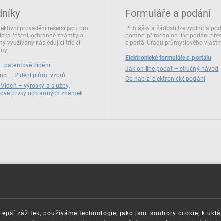
dníky
Formuláře a podání
fektivní provádění rešerší jsou pro
Přihlášky a žádosti lze vyplnit a po
ická řešení, ochranné známky a
pomocí přímého on‑line podání pře
ny využívány následující třídící
e‑portál Úřadu průmyslového vlastni
émy
Elektronické formuláře e-portálu
 patentové třídění
Jak on-line podat – stručný návod
no – třídění prům. vzorů
Co nabízí elektronické podání
 Vídeň – výrobky a služby,
zové prvky ochranných známek
lepší zážitek, používáme technologie, jako jsou soubory cookie, k ukl