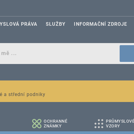
YSLOVÁ PRÁVA
SLUŽBY
INFORMAČNÍ ZDROJE
egistraci průmyslových práv
é a střední podniky
OCHRANNÉ
PRŮMYSLOV
ZNÁMKY
VZORY