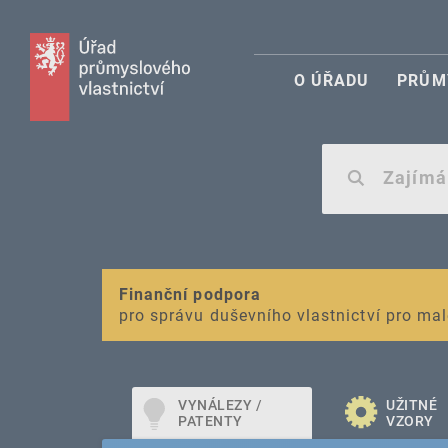
O ÚŘADU
PRŮM
VAROVÁNÍ
Finanční podpora
Nevyžádané výzvy k uhrazení poplatku za r
pro správu duševního vlastnictví pro mal
VYNÁLEZY /
UŽITNÉ
PATENTY
VZORY