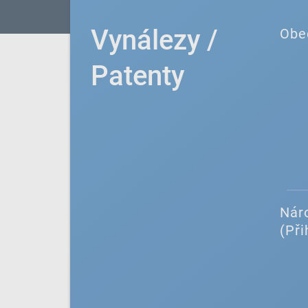
Vynálezy /
Obe
Patenty
Náro
(Při