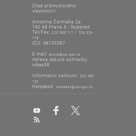
Úřad průmyslového
vlastnictví
Antonína Čermáka 2a
160 68 Praha 6 - Bubeneč
Tel/Fax:
/
220 383 111
224 324
718
IČO: 48135097
E-mail:
posta@upv.gov.cz
Adresa datové schránky:
ix6aa38
Informační centrum:
220 383
120
Helpdesk:
helpdesk@upv.gov.cz