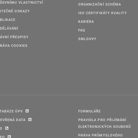
ŠEVNÍMU VLASTNICTVÍ
ORGANIZAČNÍ SCHÉMA
ITEČNÉ ODKAZY
ISO CERTIFIKÁTY KVALITY
BLIKACE
KARIÉRA
DĚLÁVÁNÍ
FAQ
ÁVNÍ PŘEDPISY
SMLOUVY
RÁVA COOKIES
TABÁZE ÚPV
FORMULÁŘE
EVŘENÁ DATA
PRAVIDLA PRO PŘIJÍMÁNÍ
ELEKTRONICKÝCH SOUBORŮ
PO
PRÁVA PRŮMYSLOVÉHO
IPO