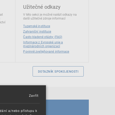
Užitečné odkazy
dat
V této sekci je možné nalézt odkazy na
s
další užitečné zdroje informací
ctví
Tuzemské instituce
Zahraniční instituce
Často kladené otázky (FAQ)
Informace z Evropské unie a
mezinárodních organizací
Povinně zveřejňované informace
DOTAZNÍK SPOKOJENOSTI
Zavřít
KALENDÁŘ
ádání a/nebo přístupu k