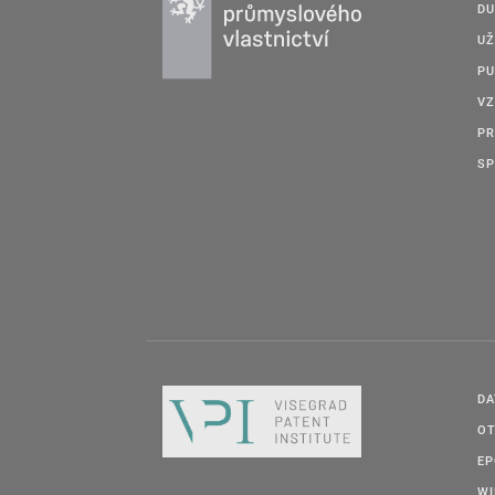
DU
UŽ
PU
VZ
PR
SP
DA
OT
E
W