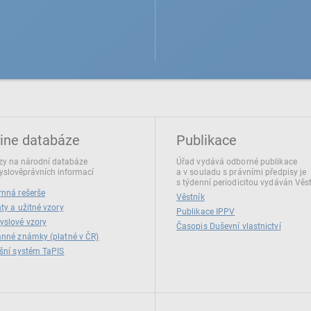
ine databáze
Publikace
y na národní databáze
Úřad vydává odborné publikace
slověprávních informací
a v souladu s právními předpisy je
s týdenní periodicitou vydáván Věs
nná rešerše
Věstník
ty a užitné vzory
Publikace IPPV
yslové vzory
Časopis Duševní vlastnictví
nné známky (platné v ČR)
šní systém TaPIS