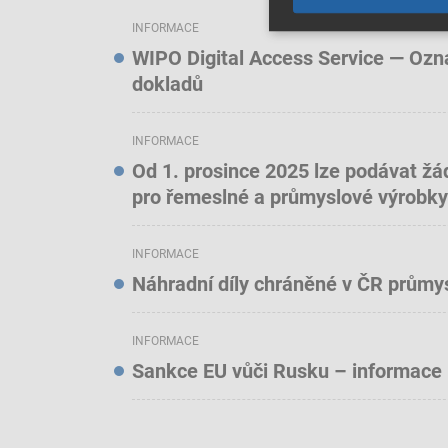
INFORMACE
WIPO Digital Access Service — Oznám
dokladů
INFORMACE
Od 1. prosince 2025 lze podávat žá
pro řemeslné a průmyslové výrobky
INFORMACE
Náhradní díly chráněné v ČR prům
INFORMACE
Sankce EU vůči Rusku – informace 