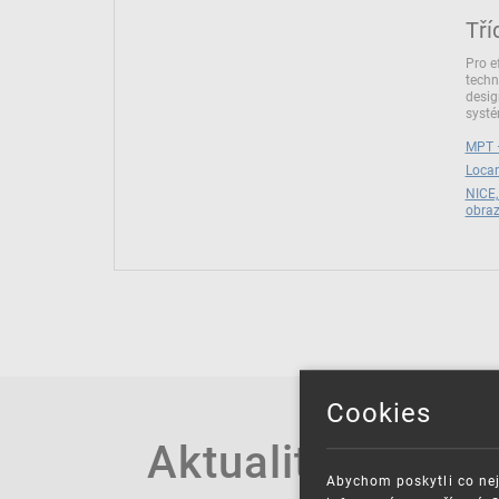
Tří
Pro e
techn
desig
syst
MPT –
Locar
NICE,
obra
Cookies
Aktuality
Abychom poskytli co nej