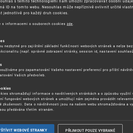
Souhlas s těmito technologiemi nám umožní zpracovávat osobní údaje, 
ná ID na tomto webu. Nesouhlas může nepříznivě ovlivnit určité vlast
 jednotlivě pro každý druh cookies.
3. 8. 2026
ce s informacemi o souborech cookies
zde
.
ckých služeb - 5.8.2026
ies
ou nezbytné pro zajištění základní funkčnosti webových stránek a nelze bez
17. 9. 2026
kcionalitu (např. správné zobrazení stránky, session id, nastavení souhlasů
rochu jinak (aneb když se značky hádají
es
používáme pro zapamatování Vašeho nastavení preferencí pro příští návšt
atování Vašich předvoleb.
22. 6. 2026
ookies
yzických tržištích nacházejících se mimo
kies shromažďují informace o navštívených stránkách a o způsobu využití
ém porušování IPR
ení fungování webových stránek a umožňují nám zejména provádět relevantn
ké zkušenosti. Data o návštěvnosti jsou na našem webu shromažďována a v
sou předávána třetím stranám.
22. 6. 2026
ny a vymáhání IPR ve třetích zemích
PŘIJMOUT POUZE VYBRANÉ
VŠTÍVIT WEBOVÉ STRANKY