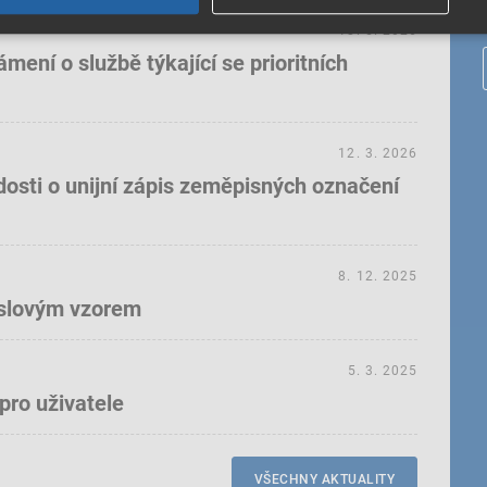
18. 5. 2026
ení o službě týkající se prioritních
12. 3. 2026
dosti o unijní zápis zeměpisných označení
8. 12. 2025
yslovým vzorem
5. 3. 2025
pro uživatele
VŠECHNY AKTUALITY