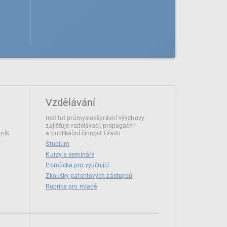
Vzdělávání
Institut průmyslověprávní výychovy
zajišťuje vzdělávací, propagační
tník
a publikační činnost Úřadu
Studium
Kurzy a semináře
Pomůcka pro vyučující
Zkoušky patentových zástupců
Rubrika pro mladé