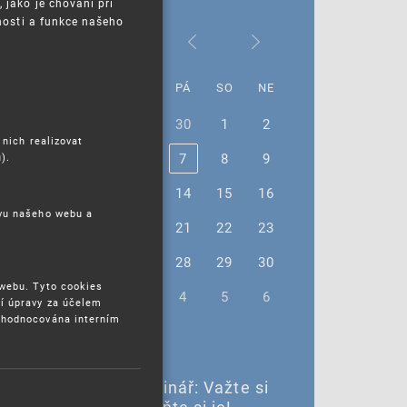
jako je chování při
nosti a funkce našeho
Říjen 2022
PO
ÚT
ST
ČT
PÁ
SO
NE
26
27
28
29
30
1
2
 nich realizovat
3
4
5
6
7
8
9
).
10
11
12
13
14
15
16
ěvu našeho webu a
17
18
19
20
21
22
23
24
25
26
27
28
29
30
 webu. Tyto cookies
31
1
2
3
4
5
6
í úpravy za účelem
yhodnocována interním
13. 10. 2022 |
13. 10. – Online seminář: Važte si
svých inovací! Ochraňte si je!