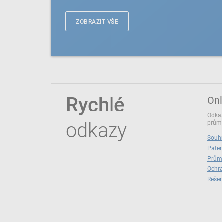
ZOBRAZIT VŠE
Rychlé
Onl
Odkaz
odkazy
průmy
Souhr
Paten
Prům
Ochra
Rešer