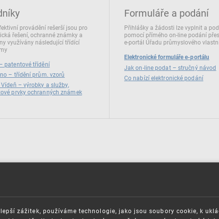
dníky
Formuláře a podání
fektivní provádění rešerší jsou pro
Přihlášky a žádosti lze vyplnit a po
ická řešení, ochranné známky a
pomocí přímého on‑line podání pře
ny využívány následující třídící
e‑portál Úřadu průmyslového vlastni
émy
Elektronické formuláře e-portálu
 patentové třídění
Jak on-line podat – stručný návod
no – třídění prům. vzorů
Co nabízí elektronické podání
 Vídeň – výrobky a služby,
zové prvky ochranných známek
lepší zážitek, používáme technologie, jako jsou soubory cookie, k ukl