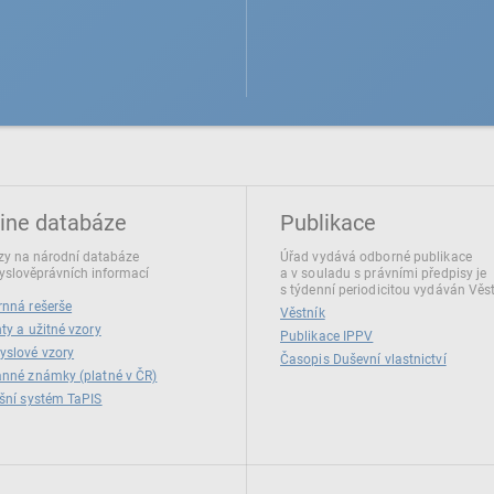
ine databáze
Publikace
y na národní databáze
Úřad vydává odborné publikace
slověprávních informací
a v souladu s právními předpisy je
s týdenní periodicitou vydáván Věs
nná rešerše
Věstník
ty a užitné vzory
Publikace IPPV
yslové vzory
Časopis Duševní vlastnictví
nné známky (platné v ČR)
šní systém TaPIS