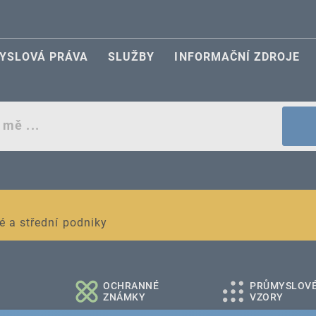
YSLOVÁ PRÁVA
SLUŽBY
INFORMAČNÍ ZDROJE
egistraci průmyslových práv
é a střední podniky
OCHRANNÉ
PRŮMYSLOV
ZNÁMKY
VZORY