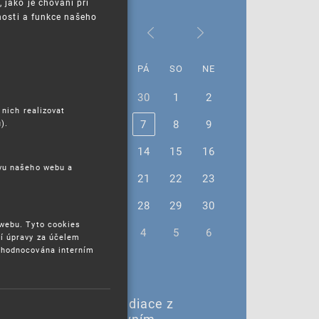
jako je chování při
nosti a funkce našeho
Říjen 2022
PO
ÚT
ST
ČT
PÁ
SO
NE
26
27
28
29
30
1
2
 nich realizovat
3
4
5
6
7
8
9
).
10
11
12
13
14
15
16
ěvu našeho webu a
17
18
19
20
21
22
23
24
25
26
27
28
29
30
 webu. Tyto cookies
31
1
2
3
4
5
6
í úpravy za účelem
yhodnocována interním
5. 10. 2022 |
5. 10. – Webinář: Mediace z
oblasti sporů v duševním