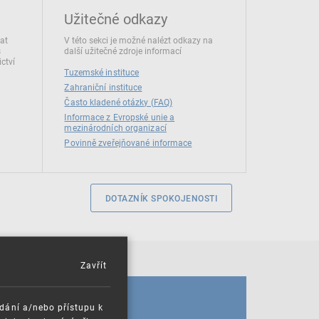
Užitečné odkazy
dat
V této sekci je možné nalézt odkazy na
s
další užitečné zdroje informací
ctví
Tuzemské instituce
Zahraniční instituce
Často kladené otázky (FAQ)
Informace z Evropské unie a
mezinárodních organizací
Povinně zveřejňované informace
DOTAZNÍK SPOKOJENOSTI
Zavřít
KALENDÁŘ
ádání a/nebo přístupu k