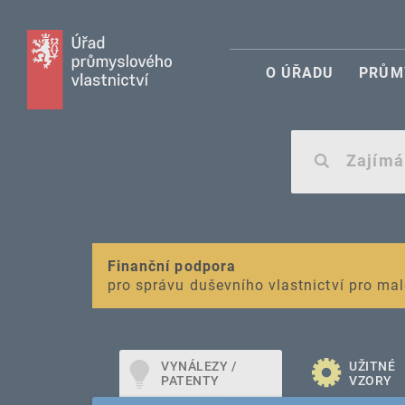
O ÚŘADU
PRŮM
VAROVÁNÍ
Finanční podpora
Nevyžádané výzvy k uhrazení poplatku za r
pro správu duševního vlastnictví pro mal
VYNÁLEZY /
UŽITNÉ
PATENTY
VZORY