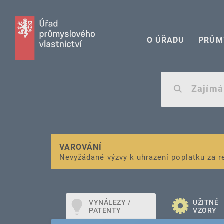
O ÚŘADU
PRŮM
VAROVÁNÍ
Finanční podpora
Nevyžádané výzvy k uhrazení poplatku za r
pro správu duševního vlastnictví pro mal
VYNÁLEZY /
UŽITNÉ
PATENTY
VZORY