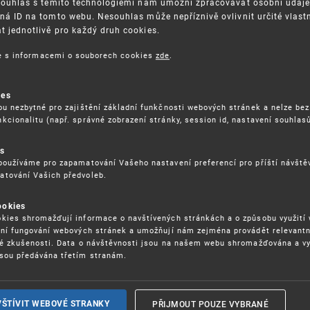
Souhlas s těmito technologiemi nám umožní zpracovávat osobní údaje, 
ná ID na tomto webu. Nesouhlas může nepříznivě ovlivnit určité vlast
 jednotlivě pro každý druh cookies.
3. 8. 2026
ce s informacemi o souborech cookies
zde
.
ckých služeb - 5.8.2026
ies
ou nezbytné pro zajištění základní funkčnosti webových stránek a nelze bez
17. 9. 2026
kcionalitu (např. správné zobrazení stránky, session id, nastavení souhlasů
rochu jinak (aneb když se značky hádají
es
používáme pro zapamatování Vašeho nastavení preferencí pro příští návšt
atování Vašich předvoleb.
22. 6. 2026
ookies
yzických tržištích nacházejících se mimo
kies shromažďují informace o navštívených stránkách a o způsobu využití
ém porušování IPR
ení fungování webových stránek a umožňují nám zejména provádět relevantn
ké zkušenosti. Data o návštěvnosti jsou na našem webu shromažďována a v
sou předávána třetím stranám.
22. 6. 2026
ny a vymáhání IPR ve třetích zemích
PŘIJMOUT POUZE VYBRANÉ
VŠTÍVIT WEBOVÉ STRANKY