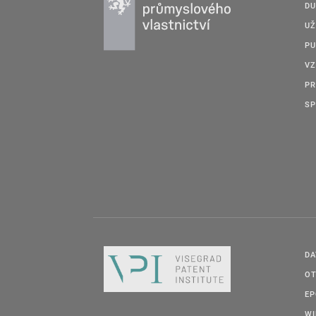
DU
UŽ
PU
VZ
PR
SP
DA
OT
E
W