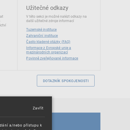
Užitečné odkazy
dat
V této sekci je možné nalézt odkazy na
s
další užitečné zdroje informací
ctví
Tuzemské instituce
Zahraniční instituce
Často kladené otázky (FAQ)
Informace z Evropské unie a
mezinárodních organizací
Povinně zveřejňované informace
DOTAZNÍK SPOKOJENOSTI
Zavřít
KALENDÁŘ
ádání a/nebo přístupu k