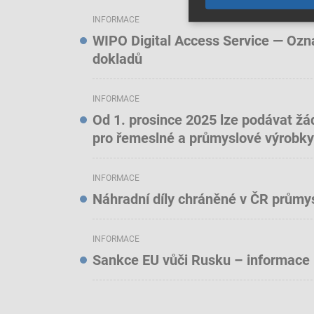
INFORMACE
WIPO Digital Access Service — Oznám
dokladů
INFORMACE
Od 1. prosince 2025 lze podávat žá
pro řemeslné a průmyslové výrobky
INFORMACE
Náhradní díly chráněné v ČR prům
INFORMACE
Sankce EU vůči Rusku – informace 