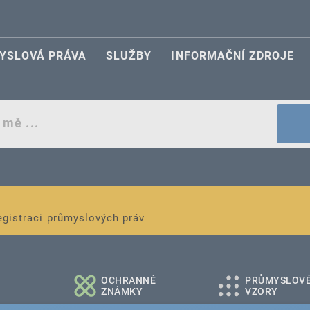
YSLOVÁ PRÁVA
SLUŽBY
INFORMAČNÍ ZDROJE
egistraci průmyslových práv
é a střední podniky
OCHRANNÉ
PRŮMYSLOV
ZNÁMKY
VZORY