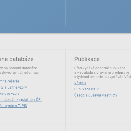
ine databáze
Publikace
y na národní databáze
Úřad vydává odborné publikace
slověprávních informací
a v souladu s právními předpisy je
s týdenní periodicitou vydáván Věs
nná rešerše
Věstník
ty a užitné vzory
Publikace IPPV
yslové vzory
Časopis Duševní vlastnictví
nné známky (platné v ČR)
šní systém TaPIS