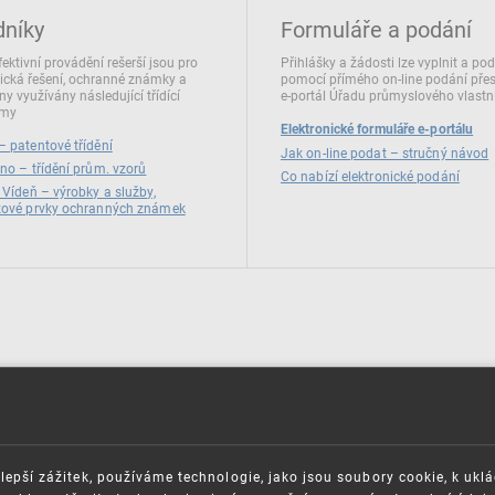
dníky
Formuláře a podání
fektivní provádění rešerší jsou pro
Přihlášky a žádosti lze vyplnit a po
ická řešení, ochranné známky a
pomocí přímého on‑line podání pře
ny využívány následující třídící
e‑portál Úřadu průmyslového vlastni
émy
Elektronické formuláře e-portálu
 patentové třídění
Jak on-line podat – stručný návod
no – třídění prům. vzorů
Co nabízí elektronické podání
 Vídeň – výrobky a služby,
zové prvky ochranných známek
lepší zážitek, používáme technologie, jako jsou soubory cookie, k ukl