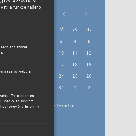
jako je chování při
nosti a funkce našeho
Červenec 2026
PO
ÚT
ST
ČT
PÁ
SO
NE
29
30
1
2
3
4
5
 nich realizovat
6
7
8
9
10
11
12
).
13
14
15
16
17
18
19
ěvu našeho webu a
20
21
22
23
24
25
26
27
28
29
30
31
1
2
 webu. Tyto cookies
í úpravy za účelem
Žádné akce ve vybraném termínu
yhodnocována interním
ZOBRAZIT VŠECHNY AKCE