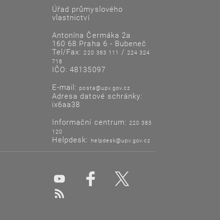
Úřad průmyslového
vlastnictví
Antonína Čermáka 2a
160 68 Praha 6 - Bubeneč
Tel/Fax:
/
220 383 111
224 324
718
IČO: 48135097
E-mail:
posta@upv.gov.cz
Adresa datové schránky:
ix6aa38
Informační centrum:
220 383
120
Helpdesk:
helpdesk@upv.gov.cz