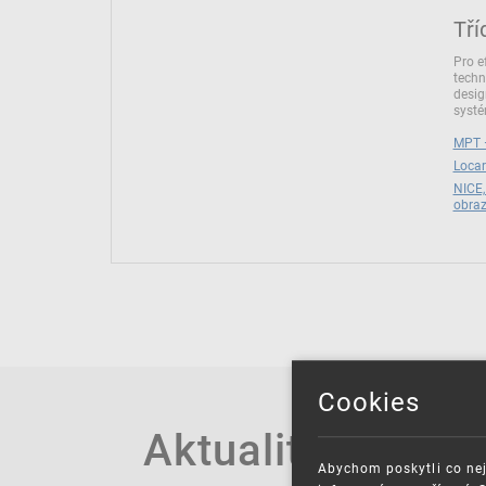
Tří
Pro e
techn
desig
syst
MPT –
Locar
NICE,
obra
Cookies
Aktuality
Abychom poskytli co nej