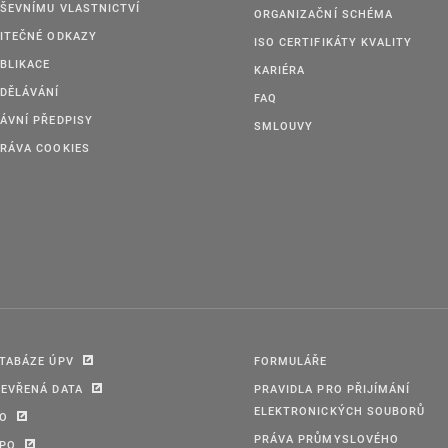
ŠEVNÍMU VLASTNICTVÍ
ORGANIZAČNÍ SCHÉMA
ITEČNÉ ODKAZY
ISO CERTIFIKÁTY KVALITY
BLIKACE
KARIÉRA
DĚLÁVÁNÍ
FAQ
ÁVNÍ PŘEDPISY
SMLOUVY
RÁVA COOKIES
TABÁZE ÚPV
FORMULÁŘE
EVŘENÁ DATA
PRAVIDLA PRO PŘIJÍMÁNÍ
ELEKTRONICKÝCH SOUBORŮ
PO
PRÁVA PRŮMYSLOVÉHO
IPO