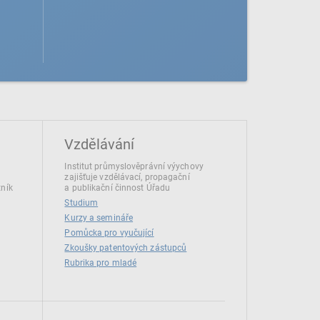
Vzdělávání
Institut průmyslověprávní výychovy
zajišťuje vzdělávací, propagační
tník
a publikační činnost Úřadu
Studium
Kurzy a semináře
Pomůcka pro vyučující
Zkoušky patentových zástupců
Rubrika pro mladé