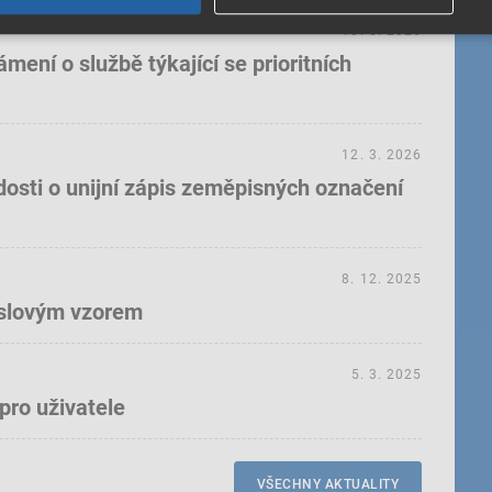
18. 5. 2026
ení o službě týkající se prioritních
12. 3. 2026
dosti o unijní zápis zeměpisných označení
8. 12. 2025
yslovým vzorem
5. 3. 2025
pro uživatele
VŠECHNY AKTUALITY