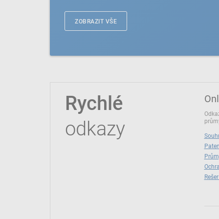
ZOBRAZIT VŠE
Rychlé
Onl
Odkaz
odkazy
průmy
Souhr
Paten
Prům
Ochra
Rešer