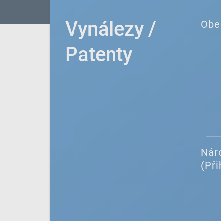
Vynálezy /
Obe
Patenty
Náro
(Při