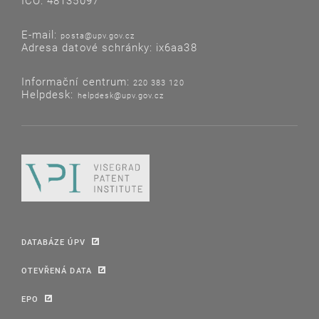
IČO: 48135097
E-mail:
posta@upv.gov.cz
Adresa datové schránky: ix6aa38
Informační centrum:
220 383 120
Helpdesk:
helpdesk@upv.gov.cz
DATABÁZE ÚPV
OTEVŘENÁ DATA
EPO