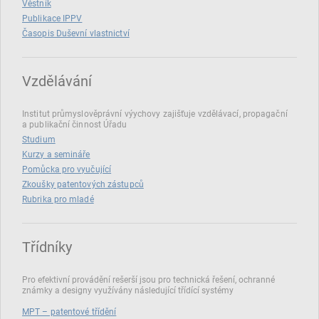
Věstník
Publikace IPPV
Časopis Duševní vlastnictví
Vzdělávání
Institut průmyslověprávní výychovy zajišťuje vzdělávací, propagační
a publikační činnost Úřadu
Studium
Kurzy a semináře
Pomůcka pro vyučující
Zkoušky patentových zástupců
Rubrika pro mladé
Třídníky
Pro efektivní provádění rešerší jsou pro technická řešení, ochranné
známky a designy využívány následující třídící systémy
MPT – patentové třídění