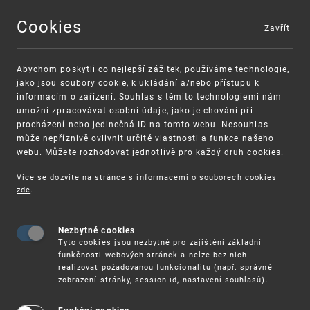
Cookies
Zavřít
MENU
Abychom poskytli co nejlepší zážitek, používáme technologie,
jako jsou soubory cookie, k ukládání a/nebo přístupu k
informacím o zařízení. Souhlas s těmito technologiemi nám
umožní zpracovávat osobní údaje, jako je chování při
procházení nebo jedinečná ID na tomto webu. Nesouhlas
může nepříznivě ovlivnit určité vlastnosti a funkce našeho
webu. Můžete rozhodovat jednotlivě pro každý druh cookies.
Více se dozvíte na stránce s informacemi o souborech cookies
VAROVÁNÍ
Finanční podpora
zde
.
Nevyžádané výzvy k uhrazení poplatku za
pro správu duševního vlastnictví pro malé a
registraci průmyslových práv
střední podniky
Nezbytné cookies
Tyto cookies jsou nezbytné pro zajištění základní
funkčnosti webových stránek a nelze bez nich
realizovat požadovanou funkcionalitu (např. správné
zobrazení stránky, session id, nastavení souhlasů).