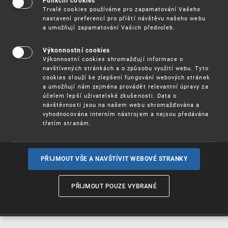
Funkční cookies
Vynálezy / Patenty
Trvalé cookies používáme pro zapamatování Vašeho
nastavení preferencí pro příští návštěvu našeho webu
a umožňují zapamatování Vašich předvoleb.
Užitné
vzory
Výkonnostní cookies
Výkonnostní cookies shromažďují informace o
navštívených stránkách a o způsobu využití webu. Tyto
cookies slouží ke zlepšení fungování webových stránek
Ochranné
známky
a umožňují nám zejména provádět relevantní úpravy za
účelem lepší uživatelské zkušenosti. Data o
návštěvnosti jsou na našem webu shromažďována a
vyhodnocována interním nástrojem a nejsou předávána
třetím stranám.
Průmyslové
vzory
PŘIJMOUT VŠE A NAVŠTÍVIT WEBOVÉ STRANKY
Označení původu
a zeměpisná
PŘIJMOUT POUZE VYBRANÉ
označení