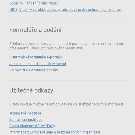
Locarno – třídění prům. vzorů
NICE, Vídeň – výrobky a služby, obrazové prvky ochranných známek
Formuláře a podání
Přihlášky a žádosti lze vyplnit a podat pomocí přímého on‑line podání
přes e‑portál Úřadu průmyslového vlastnictví
Elektronické formuláře e-portálu
Jak on-line podat – stručný návod
Co nabízí elektronické podání
Užitečné odkazy
V této sekci je možné nalézt odkazy na další užitečné zdroje informací
Tuzemské instituce
Zahraniční instituce
Často kladené otázky (FAQ)
Informace z Evropské unie a mezinárodních organizací