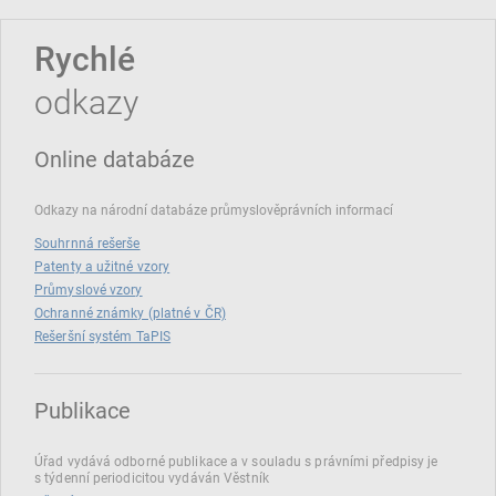
Rychlé
odkazy
Online databáze
Odkazy na národní databáze průmyslověprávních informací
Souhrnná rešerše
Patenty a užitné vzory
Průmyslové vzory
Ochranné známky (platné v ČR)
Rešeršní systém TaPIS
Publikace
Úřad vydává odborné publikace a v souladu s právními předpisy je
s týdenní periodicitou vydáván Věstník