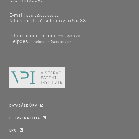
IČO: 48135097
E-mail:
posta@upv.gov.cz
Adresa datové schránky: ix6aa38
Informační centrum:
220 383 120
Helpdesk:
helpdesk@upv.gov.cz
DATABÁZE ÚPV
OTEVŘENÁ DATA
EPO