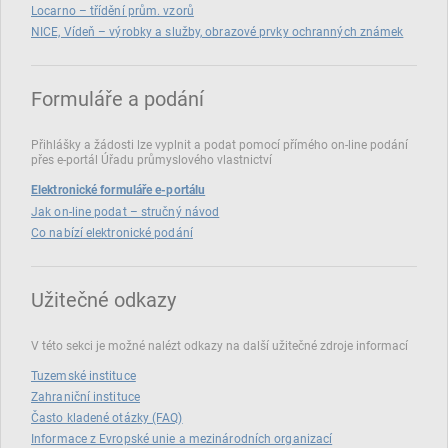
Locarno – třídění prům. vzorů
NICE, Vídeň – výrobky a služby, obrazové prvky ochranných známek
Formuláře a podání
Přihlášky a žádosti lze vyplnit a podat pomocí přímého on‑line podání
přes e‑portál Úřadu průmyslového vlastnictví
Elektronické formuláře e-portálu
Jak on-line podat – stručný návod
Co nabízí elektronické podání
Užitečné odkazy
V této sekci je možné nalézt odkazy na další užitečné zdroje informací
Tuzemské instituce
Zahraniční instituce
Často kladené otázky (FAQ)
Informace z Evropské unie a mezinárodních organizací