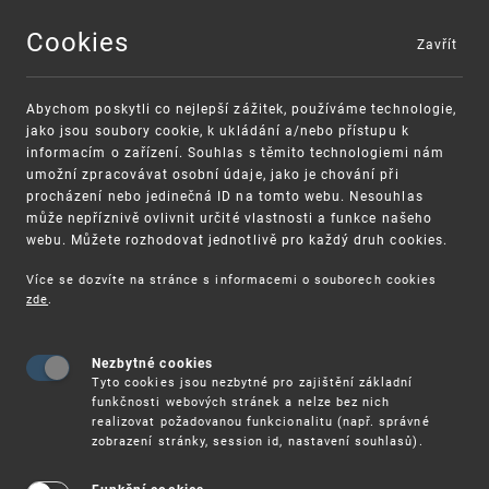
Cookies
Zavřít
MENU
Abychom poskytli co nejlepší zážitek, používáme technologie,
jako jsou soubory cookie, k ukládání a/nebo přístupu k
informacím o zařízení. Souhlas s těmito technologiemi nám
umožní zpracovávat osobní údaje, jako je chování při
procházení nebo jedinečná ID na tomto webu. Nesouhlas
může nepříznivě ovlivnit určité vlastnosti a funkce našeho
webu. Můžete rozhodovat jednotlivě pro každý druh cookies.
Více se dozvíte na stránce s informacemi o souborech cookies
VAROVÁNÍ
Finanční podpora
zde
.
Nevyžádané výzvy k uhrazení poplatku za
pro správu duševního vlastnictví pro malé a
registraci průmyslových práv
střední podniky
Nezbytné cookies
Tyto cookies jsou nezbytné pro zajištění základní
funkčnosti webových stránek a nelze bez nich
realizovat požadovanou funkcionalitu (např. správné
zobrazení stránky, session id, nastavení souhlasů).