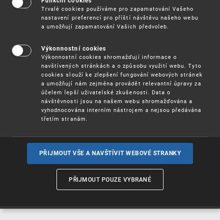
Funkční cookies
Vynálezy / Patenty
Trvalé cookies používáme pro zapamatování Vašeho
nastavení preferencí pro příští návštěvu našeho webu
a umožňují zapamatování Vašich předvoleb.
Užitné
vzory
Výkonnostní cookies
Výkonnostní cookies shromažďují informace o
navštívených stránkách a o způsobu využití webu. Tyto
cookies slouží ke zlepšení fungování webových stránek
Ochranné
známky
a umožňují nám zejména provádět relevantní úpravy za
účelem lepší uživatelské zkušenosti. Data o
návštěvnosti jsou na našem webu shromažďována a
vyhodnocována interním nástrojem a nejsou předávána
třetím stranám.
Průmyslové
vzory
PŘIJMOUT VŠE A NAVŠTÍVIT WEBOVÉ STRANKY
Označení původu
a zeměpisná
PŘIJMOUT POUZE VYBRANÉ
označení