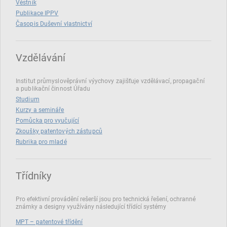
Věstník
Publikace IPPV
Časopis Duševní vlastnictví
Vzdělávání
Institut průmyslověprávní výychovy zajišťuje vzdělávací, propagační
a publikační činnost Úřadu
Studium
Kurzy a semináře
Pomůcka pro vyučující
Zkoušky patentových zástupců
Rubrika pro mladé
Třídníky
Pro efektivní provádění rešerší jsou pro technická řešení, ochranné
známky a designy využívány následující třídící systémy
MPT – patentové třídění