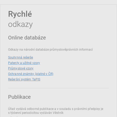
Rychlé
odkazy
Online databáze
Odkazy na národní databáze průmyslověprávních informací
Souhrnná rešerše
Patenty a užitné vzory
Průmyslové vzory
Ochranné známky (platné v ČR)
Rešeršní systém TaPIS
Publikace
Úřad vydává odborné publikace a v souladu s právními předpisy je
s týdenní periodicitou vydáván Věstník