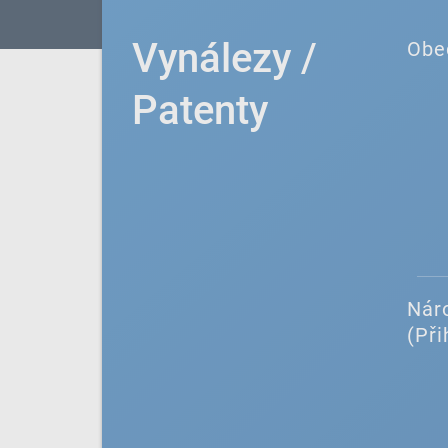
Vynálezy /
Obe
Patenty
Náro
(Při