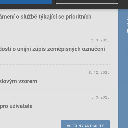
18. 5. 2026
ení o službě týkající se prioritních
12. 3. 2026
dosti o unijní zápis zeměpisných označení
8. 12. 2025
yslovým vzorem
5. 3. 2025
pro uživatele
VŠECHNY AKTUALITY