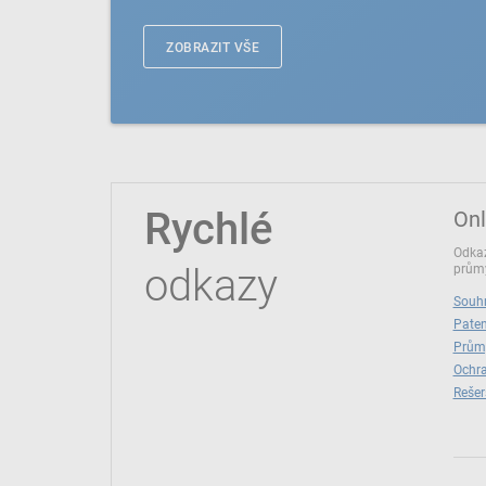
ZOBRAZIT VŠE
Rychlé
Onl
Odkaz
odkazy
průmy
Souhr
Paten
Prům
Ochra
Rešer