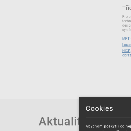
Tří
Pro e
techn
desig
syst
MPT –
Locar
NICE,
obra
Cookies
Aktuality
Abychom poskytli co nej