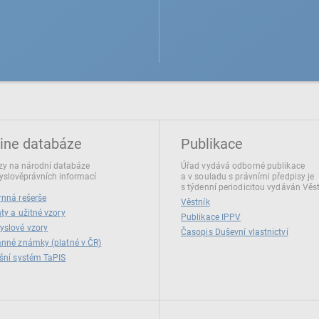
ine databáze
Publikace
y na národní databáze
Úřad vydává odborné publikace
slověprávních informací
a v souladu s právními předpisy je
s týdenní periodicitou vydáván Věs
nná rešerše
Věstník
ty a užitné vzory
Publikace IPPV
yslové vzory
Časopis Duševní vlastnictví
nné známky (platné v ČR)
šní systém TaPIS