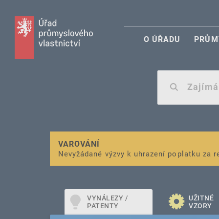
O ÚŘADU
PRŮM
VAROVÁNÍ
Finanční podpora
Nevyžádané výzvy k uhrazení poplatku za r
pro správu duševního vlastnictví pro mal
VYNÁLEZY /
UŽITNÉ
PATENTY
VZORY