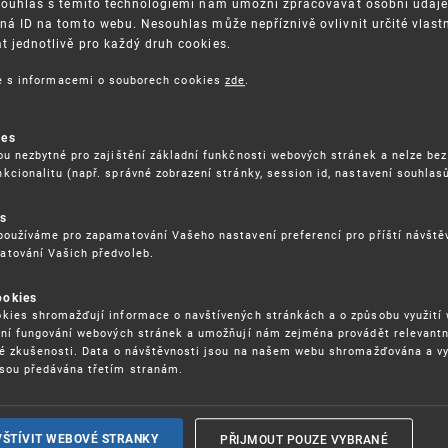
Souhlas s těmito technologiemi nám umožní zpracovávat osobní údaje, 
ná ID na tomto webu. Nesouhlas může nepříznivě ovlivnit určité vlast
 jednotlivě pro každý druh cookies.
3. 8. 2026
ce s informacemi o souborech cookies
zde
.
ckých služeb - 5.8.2026
ies
ou nezbytné pro zajištění základní funkčnosti webových stránek a nelze bez
17. 9. 2026
kcionalitu (např. správné zobrazení stránky, session id, nastavení souhlasů
rochu jinak (aneb když se značky hádají
es
používáme pro zapamatování Vašeho nastavení preferencí pro příští návšt
atování Vašich předvoleb.
22. 6. 2026
ookies
yzických tržištích nacházejících se mimo
kies shromažďují informace o navštívených stránkách a o způsobu využití
ém porušování IPR
ení fungování webových stránek a umožňují nám zejména provádět relevantn
ké zkušenosti. Data o návštěvnosti jsou na našem webu shromažďována a v
sou předávána třetím stranám.
22. 6. 2026
ny a vymáhání IPR ve třetích zemích
PŘIJMOUT POUZE VYBRANÉ
VŠTÍVIT WEBOVÉ STRANKY