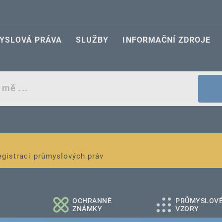
YSLOVÁ PRÁVA
SLUŽBY
INFORMAČNÍ ZDROJE
egistraci průmyslových práv
é a střední podniky
OCHRANNÉ
PRŮMYSLOV
ZNÁMKY
VZORY