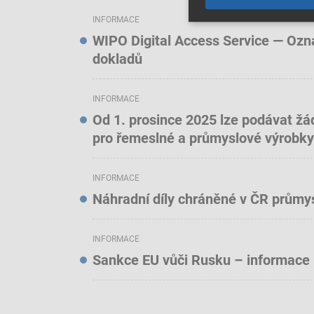
INFORMACE
WIPO Digital Access Service — Oznám
dokladů
INFORMACE
Od 1. prosince 2025 lze podávat žá
pro řemeslné a průmyslové výrobky
INFORMACE
Náhradní díly chráněné v ČR prům
INFORMACE
Sankce EU vůči Rusku – informace 