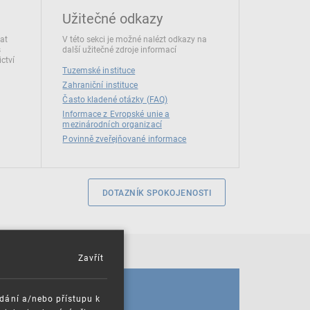
Užitečné odkazy
dat
V této sekci je možné nalézt odkazy na
s
další užitečné zdroje informací
ctví
Tuzemské instituce
Zahraniční instituce
Často kladené otázky (FAQ)
Informace z Evropské unie a
mezinárodních organizací
Povinně zveřejňované informace
DOTAZNÍK SPOKOJENOSTI
Zavřít
KALENDÁŘ
ádání a/nebo přístupu k