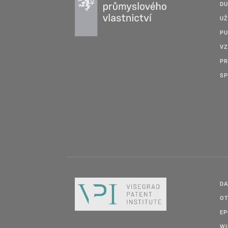
DU
UŽ
PU
VZ
PR
SP
DA
OT
E
W