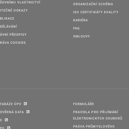
ŠEVNÍMU VLASTNICTVÍ
ORGANIZAČNÍ SCHÉMA
ITEČNÉ ODKAZY
ISO CERTIFIKÁTY KVALITY
BLIKACE
KARIÉRA
DĚLÁVÁNÍ
FAQ
ÁVNÍ PŘEDPISY
SMLOUVY
RÁVA COOKIES
TABÁZE ÚPV
FORMULÁŘE
EVŘENÁ DATA
PRAVIDLA PRO PŘIJÍMÁNÍ
ELEKTRONICKÝCH SOUBORŮ
PO
PRÁVA PRŮMYSLOVÉHO
IPO