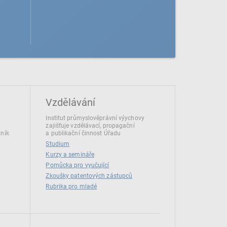
Vzdělávání
Institut průmyslověprávní výychovy
zajišťuje vzdělávací, propagační
tník
a publikační činnost Úřadu
Studium
Kurzy a semináře
Pomůcka pro vyučující
Zkoušky patentových zástupců
Rubrika pro mladé