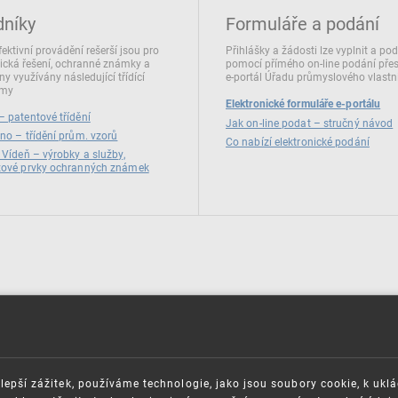
dníky
Formuláře a podání
fektivní provádění rešerší jsou pro
Přihlášky a žádosti lze vyplnit a po
ická řešení, ochranné známky a
pomocí přímého on‑line podání pře
ny využívány následující třídící
e‑portál Úřadu průmyslového vlastni
émy
Elektronické formuláře e-portálu
 patentové třídění
Jak on-line podat – stručný návod
no – třídění prům. vzorů
Co nabízí elektronické podání
 Vídeň – výrobky a služby,
zové prvky ochranných známek
lepší zážitek, používáme technologie, jako jsou soubory cookie, k ukl