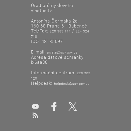
Úřad průmyslového
vlastnictví
Antonína Čermáka 2a
160 68 Praha 6 - Bubeneč
Tel/Fax:
/
220 383 111
224 324
718
IČO: 48135097
E-mail:
posta@upv.gov.cz
Adresa datové schránky:
ix6aa38
Informační centrum:
220 383
120
Helpdesk:
helpdesk@upv.gov.cz