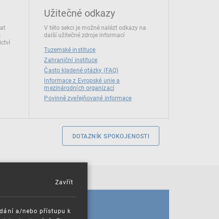
Užitečné odkazy
dat
V této sekci je možné nalézt odkazy na
s
další užitečné zdroje informací
ctví
Tuzemské instituce
Zahraniční instituce
Často kladené otázky (FAQ)
Informace z Evropské unie a
mezinárodních organizací
Povinně zveřejňované informace
DOTAZNÍK SPOKOJENOSTI
Zavřít
KALENDÁŘ
ádání a/nebo přístupu k