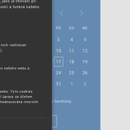
jako je chování při
nosti a funkce našeho
Říjen 2025
PO
ÚT
ST
ČT
PÁ
SO
NE
29
30
1
2
3
4
5
 nich realizovat
6
7
8
9
10
11
12
).
13
14
15
16
17
18
19
ěvu našeho webu a
20
21
22
23
24
25
26
27
28
29
30
31
1
2
 webu. Tyto cookies
í úpravy za účelem
Žádné akce ve vybraném termínu
yhodnocována interním
ZOBRAZIT VŠECHNY AKCE