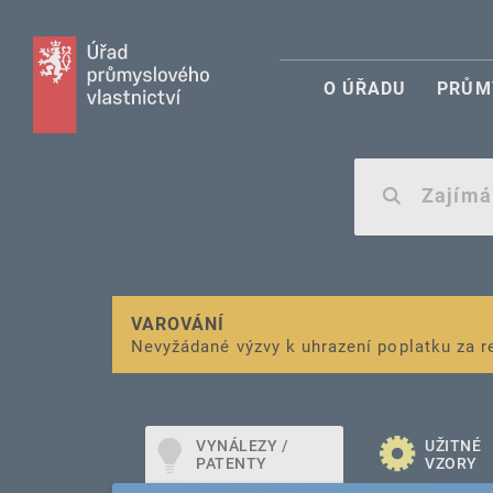
O ÚŘADU
PRŮM
VAROVÁNÍ
Finanční podpora
Nevyžádané výzvy k uhrazení poplatku za r
pro správu duševního vlastnictví pro mal
VYNÁLEZY /
UŽITNÉ
PATENTY
VZORY