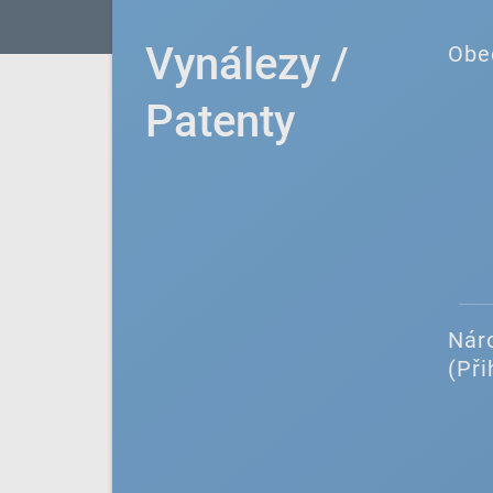
Vynálezy /
Obe
Patenty
Náro
(Při