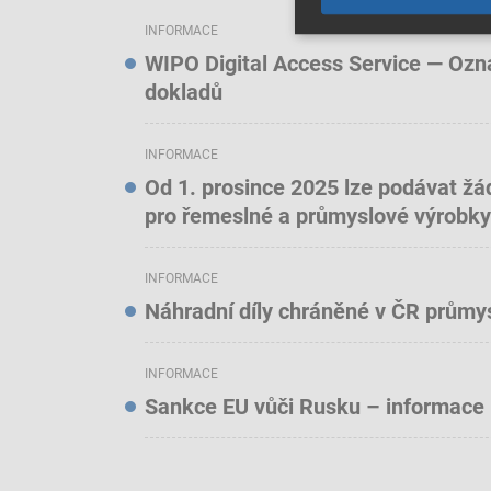
INFORMACE
WIPO Digital Access Service — Oznám
dokladů
INFORMACE
Od 1. prosince 2025 lze podávat žá
pro řemeslné a průmyslové výrobky
INFORMACE
Náhradní díly chráněné v ČR prům
INFORMACE
Sankce EU vůči Rusku – informace 