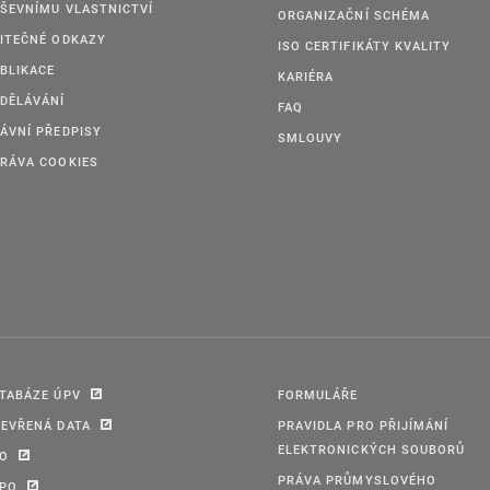
ŠEVNÍMU VLASTNICTVÍ
ORGANIZAČNÍ SCHÉMA
ITEČNÉ ODKAZY
ISO CERTIFIKÁTY KVALITY
BLIKACE
KARIÉRA
DĚLÁVÁNÍ
FAQ
ÁVNÍ PŘEDPISY
SMLOUVY
RÁVA COOKIES
TABÁZE ÚPV
FORMULÁŘE
EVŘENÁ DATA
PRAVIDLA PRO PŘIJÍMÁNÍ
ELEKTRONICKÝCH SOUBORŮ
PO
PRÁVA PRŮMYSLOVÉHO
IPO