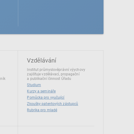
Vzdělávání
Institut průmyslověprávní výychovy
zajišťuje vzdělávací, propagační
tník
a publikační činnost Úřadu
Studium
Kurzy a semináře
Pomůcka pro vyučující
Zkoušky patentových zástupců
Rubrika pro mladé