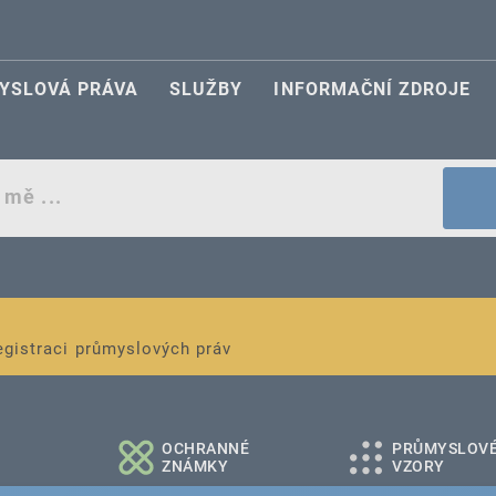
YSLOVÁ PRÁVA
SLUŽBY
INFORMAČNÍ ZDROJE
egistraci průmyslových práv
é a střední podniky
OCHRANNÉ
PRŮMYSLOV
ZNÁMKY
VZORY