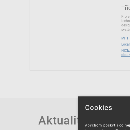
Tří
Pro e
techn
desig
syst
MPT –
Locar
NICE,
obra
Cookies
Aktuality
Abychom poskytli co nej