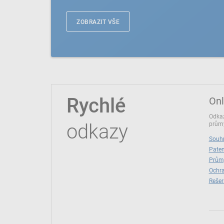
ZOBRAZIT VŠE
Rychlé
Onl
Odkaz
odkazy
průmy
Souhr
Paten
Prům
Ochra
Rešer