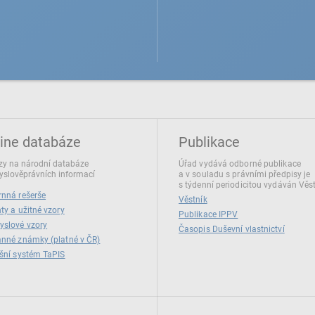
ine databáze
Publikace
y na národní databáze
Úřad vydává odborné publikace
slověprávních informací
a v souladu s právními předpisy je
s týdenní periodicitou vydáván Věs
nná rešerše
Věstník
ty a užitné vzory
Publikace IPPV
yslové vzory
Časopis Duševní vlastnictví
nné známky (platné v ČR)
šní systém TaPIS