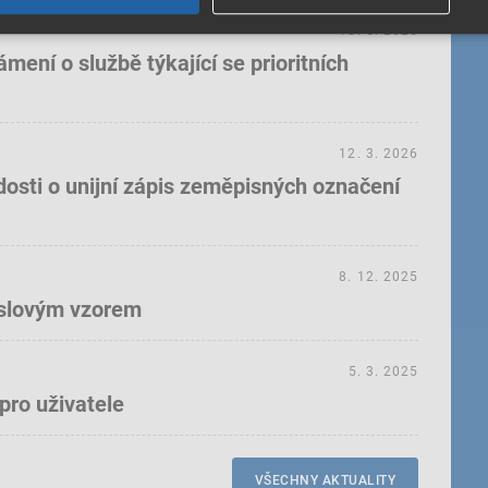
18. 5. 2026
ení o službě týkající se prioritních
12. 3. 2026
dosti o unijní zápis zeměpisných označení
8. 12. 2025
yslovým vzorem
5. 3. 2025
pro uživatele
VŠECHNY AKTUALITY