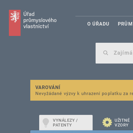
O ÚŘADU
PRŮM
VAROVÁNÍ
Finanční podpora
Nevyžádané výzvy k uhrazení poplatku za r
pro správu duševního vlastnictví pro mal
VYNÁLEZY /
UŽITNÉ
PATENTY
VZORY