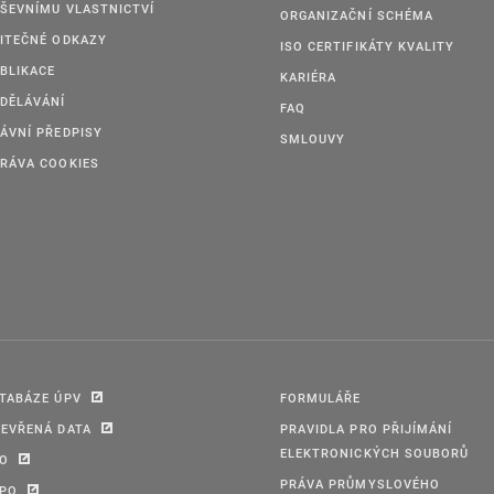
ŠEVNÍMU VLASTNICTVÍ
ORGANIZAČNÍ SCHÉMA
ITEČNÉ ODKAZY
ISO CERTIFIKÁTY KVALITY
BLIKACE
KARIÉRA
DĚLÁVÁNÍ
FAQ
ÁVNÍ PŘEDPISY
SMLOUVY
RÁVA COOKIES
TABÁZE ÚPV
FORMULÁŘE
EVŘENÁ DATA
PRAVIDLA PRO PŘIJÍMÁNÍ
ELEKTRONICKÝCH SOUBORŮ
PO
PRÁVA PRŮMYSLOVÉHO
IPO