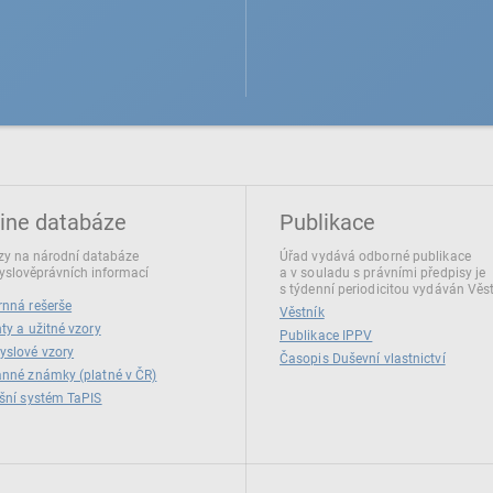
ine databáze
Publikace
y na národní databáze
Úřad vydává odborné publikace
slověprávních informací
a v souladu s právními předpisy je
s týdenní periodicitou vydáván Věs
nná rešerše
Věstník
ty a užitné vzory
Publikace IPPV
yslové vzory
Časopis Duševní vlastnictví
nné známky (platné v ČR)
šní systém TaPIS