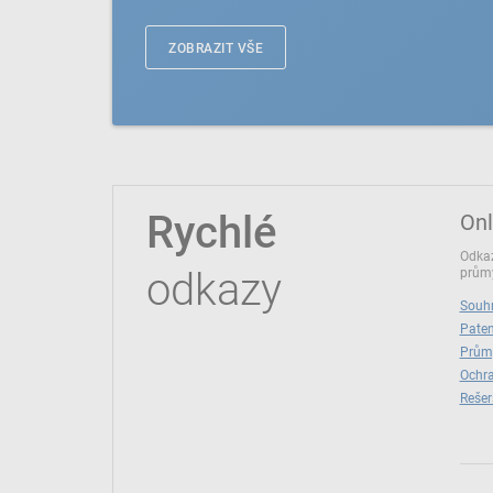
ZOBRAZIT VŠE
Rychlé
Onl
Odkaz
odkazy
průmy
Souhr
Paten
Prům
Ochra
Rešer