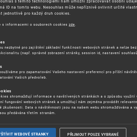
Souhlas s těmito technologiemi nám umožní zpracovávat osobní údaje, 
ná ID na tomto webu. Nesouhlas může nepříznivě ovlivnit určité vlast
 jednotlivě pro každý druh cookies.
3. 8. 2026
ce s informacemi o souborech cookies
zde
.
ckých služeb - 5.8.2026
ies
ou nezbytné pro zajištění základní funkčnosti webových stránek a nelze bez
17. 9. 2026
kcionalitu (např. správné zobrazení stránky, session id, nastavení souhlasů
rochu jinak (aneb když se značky hádají
es
používáme pro zapamatování Vašeho nastavení preferencí pro příští návšt
atování Vašich předvoleb.
22. 6. 2026
ookies
yzických tržištích nacházejících se mimo
kies shromažďují informace o navštívených stránkách a o způsobu využití
ém porušování IPR
ení fungování webových stránek a umožňují nám zejména provádět relevantn
ké zkušenosti. Data o návštěvnosti jsou na našem webu shromažďována a v
sou předávána třetím stranám.
22. 6. 2026
ny a vymáhání IPR ve třetích zemích
PŘIJMOUT POUZE VYBRANÉ
VŠTÍVIT WEBOVÉ STRANKY