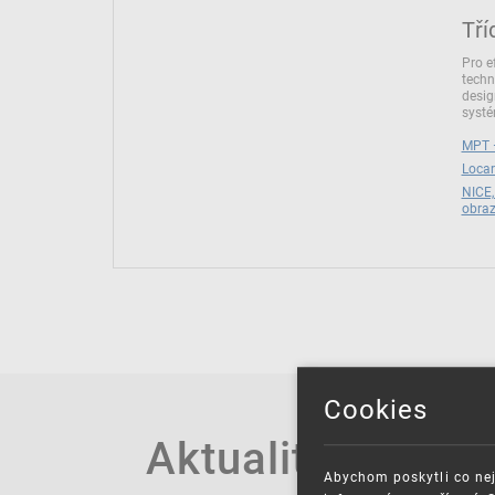
Tří
Pro e
techn
desig
syst
MPT –
Locar
NICE,
obra
Cookies
Aktuality
Abychom poskytli co nej