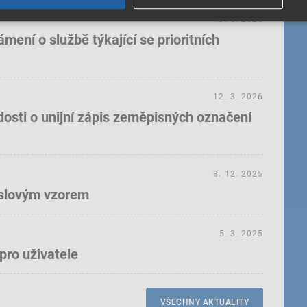
18. 5. 2026
ení o službě týkající se prioritních
12. 3. 2026
dosti o unijní zápis zeměpisných označení
8. 12. 2025
yslovým vzorem
5. 3. 2025
pro uživatele
VŠECHNY AKTUALITY