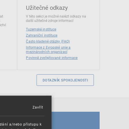
Užitečné odkazy
dat
V této sekci je možné nalézt odkazy na
s
další užitečné zdroje informací
ctví
Tuzemské instituce
Zahraniční instituce
Často kladené otázky (FAQ)
Informace z Evropské unie a
mezinárodních organizací
Povinně zveřejňované informace
DOTAZNÍK SPOKOJENOSTI
Zavřít
KALENDÁŘ
ádání a/nebo přístupu k