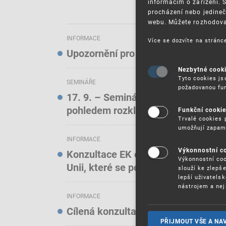
informacím o zařízení. 
procházení nebo jedineč
webu. Můžete rozhodovat
INFORMACE
Více se dozvíte na strán
Upozornění pro uživatele elektroni
Nezbytné cook
Tyto cookies js
SEMINÁŘE
požadovanou fun
17. 9. – Seminář: Známkové právo t
pohledem rozkladových oddělení)
Funkční cooki
Trvalé cookies 
umožňují zapam
INFORMACE
Výkonnostní c
Konzultace EK o online službách a f
Výkonnostní coo
Unii, které se podílejí na podstatn
slouží ke zlepš
lepší uživatels
nástrojem a nej
INFORMACE
Cílená konzultace EK o stavu ochra
PŘIJMOUT VŠE A NA