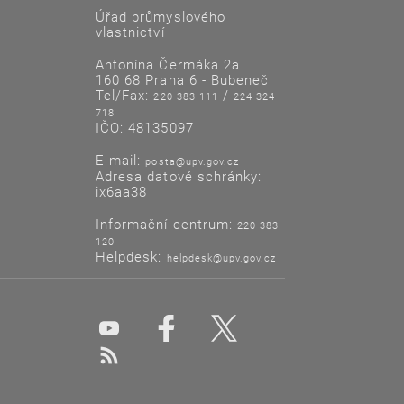
Úřad průmyslového
vlastnictví
Antonína Čermáka 2a
160 68 Praha 6 - Bubeneč
Tel/Fax:
/
220 383 111
224 324
718
IČO: 48135097
E-mail:
posta@upv.gov.cz
Adresa datové schránky:
ix6aa38
Informační centrum:
220 383
120
Helpdesk:
helpdesk@upv.gov.cz