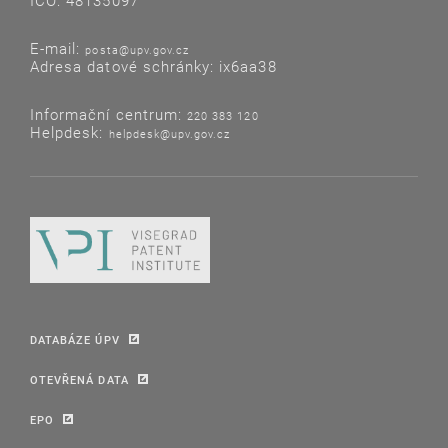
IČO: 48135097
E-mail:
posta@upv.gov.cz
Adresa datové schránky: ix6aa38
Informační centrum:
220 383 120
Helpdesk:
helpdesk@upv.gov.cz
DATABÁZE ÚPV
OTEVŘENÁ DATA
EPO