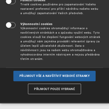
Funkční cookies
Vynálezy / Patenty
Trvalé cookies používáme pro zapamatování Vašeho
nastavení preferencí pro příští návštěvu našeho webu
a umožňují zapamatování Vašich předvoleb.
Užitné
vzory
Výkonnostní cookies
Výkonnostní cookies shromažďují informace o
navštívených stránkách a o způsobu využití webu. Tyto
cookies slouží ke zlepšení fungování webových stránek
Ochranné
známky
a umožňují nám zejména provádět relevantní úpravy za
účelem lepší uživatelské zkušenosti. Data o
návštěvnosti jsou na našem webu shromažďována a
vyhodnocována interním nástrojem a nejsou předávána
třetím stranám.
Průmyslové
vzory
PŘIJMOUT VŠE A NAVŠTÍVIT WEBOVÉ STRANKY
Označení původu
a zeměpisná
PŘIJMOUT POUZE VYBRANÉ
označení