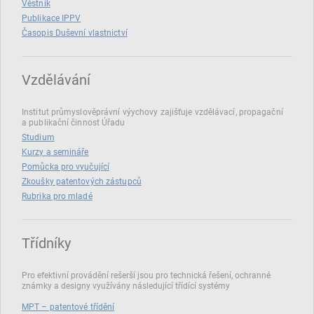
Věstník
Publikace IPPV
Časopis Duševní vlastnictví
Vzdělávání
Institut průmyslověprávní výychovy zajišťuje vzdělávací, propagační
a publikační činnost Úřadu
Studium
Kurzy a semináře
Pomůcka pro vyučující
Zkoušky patentových zástupců
Rubrika pro mladé
Třídníky
Pro efektivní provádění rešerší jsou pro technická řešení, ochranné
známky a designy využívány následující třídící systémy
MPT – patentové třídění