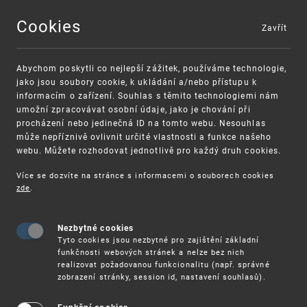
Cookies
Zavřít
MENU
Abychom poskytli co nejlepší zážitek, používáme technologie,
jako jsou soubory cookie, k ukládání a/nebo přístupu k
informacím o zařízení. Souhlas s těmito technologiemi nám
umožní zpracovávat osobní údaje, jako je chování při
procházení nebo jedinečná ID na tomto webu. Nesouhlas
může nepříznivě ovlivnit určité vlastnosti a funkce našeho
webu. Můžete rozhodovat jednotlivě pro každý druh cookies.
Více se dozvíte na stránce s informacemi o souborech cookies
VAROVÁNÍ
Finanční podpora
zde
.
Nevyžádané výzvy k uhrazení poplatku za
pro správu duševního vlastnictví pro malé a
registraci průmyslových práv
střední podniky
Nezbytné cookies
Tyto cookies jsou nezbytné pro zajištění základní
funkčnosti webových stránek a nelze bez nich
realizovat požadovanou funkcionalitu (např. správné
zobrazení stránky, session id, nastavení souhlasů).