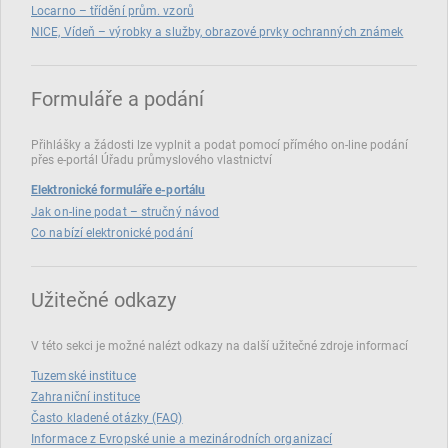
Locarno – třídění prům. vzorů
NICE, Vídeň – výrobky a služby, obrazové prvky ochranných známek
Formuláře a podání
Přihlášky a žádosti lze vyplnit a podat pomocí přímého on‑line podání
přes e‑portál Úřadu průmyslového vlastnictví
Elektronické formuláře e-portálu
Jak on-line podat – stručný návod
Co nabízí elektronické podání
Užitečné odkazy
V této sekci je možné nalézt odkazy na další užitečné zdroje informací
Tuzemské instituce
Zahraniční instituce
Často kladené otázky (FAQ)
Informace z Evropské unie a mezinárodních organizací