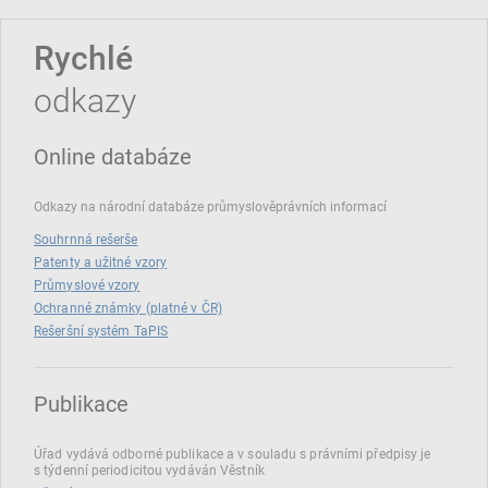
Rychlé
odkazy
Online databáze
Odkazy na národní databáze průmyslověprávních informací
Souhrnná rešerše
Patenty a užitné vzory
Průmyslové vzory
Ochranné známky (platné v ČR)
Rešeršní systém TaPIS
Publikace
Úřad vydává odborné publikace a v souladu s právními předpisy je
s týdenní periodicitou vydáván Věstník