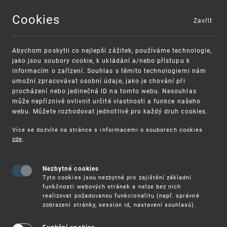
Cookies
Zavřít
MENU
Abychom poskytli co nejlepší zážitek, používáme technologie,
jako jsou soubory cookie, k ukládání a/nebo přístupu k
informacím o zařízení. Souhlas s těmito technologiemi nám
umožní zpracovávat osobní údaje, jako je chování při
procházení nebo jedinečná ID na tomto webu. Nesouhlas
může nepříznivě ovlivnit určité vlastnosti a funkce našeho
webu. Můžete rozhodovat jednotlivě pro každý druh cookies.
Více se dozvíte na stránce s informacemi o souborech cookies
VAROVÁNÍ
Finanční podpora
zde
.
Nevyžádané výzvy k uhrazení poplatku za
pro správu duševního vlastnictví pro malé a
registraci průmyslových práv
střední podniky
Nezbytné cookies
Tyto cookies jsou nezbytné pro zajištění základní
funkčnosti webových stránek a nelze bez nich
realizovat požadovanou funkcionalitu (např. správné
zobrazení stránky, session id, nastavení souhlasů).