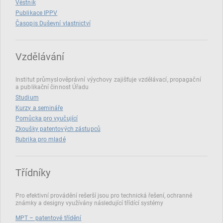
Věstník
Publikace IPPV
Časopis Duševní vlastnictví
Vzdělávání
Institut průmyslověprávní výychovy zajišťuje vzdělávací, propagační
a publikační činnost Úřadu
Studium
Kurzy a semináře
Pomůcka pro vyučující
Zkoušky patentových zástupců
Rubrika pro mladé
Třídníky
Pro efektivní provádění rešerší jsou pro technická řešení, ochranné
známky a designy využívány následující třídící systémy
MPT – patentové třídění