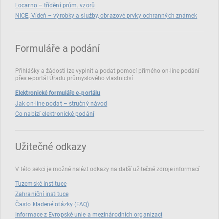
Locarno – třídění prům. vzorů
NICE, Vídeň – výrobky a služby, obrazové prvky ochranných známek
Formuláře a podání
Přihlášky a žádosti lze vyplnit a podat pomocí přímého on‑line podání
přes e‑portál Úřadu průmyslového vlastnictví
Elektronické formuláře e-portálu
Jak on-line podat – stručný návod
Co nabízí elektronické podání
Užitečné odkazy
V této sekci je možné nalézt odkazy na další užitečné zdroje informací
Tuzemské instituce
Zahraniční instituce
Často kladené otázky (FAQ)
Informace z Evropské unie a mezinárodních organizací