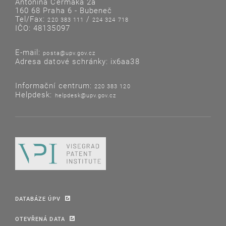
Antonína Čermáka 2a
160 68 Praha 6 - Bubeneč
Tel/Fax:
/
220 383 111
224 324 718
IČO: 48135097
E-mail:
posta@upv.gov.cz
Adresa datové schránky: ix6aa38
Informační centrum:
220 383 120
Helpdesk:
helpdesk@upv.gov.cz
DATABÁZE ÚPV
OTEVŘENÁ DATA