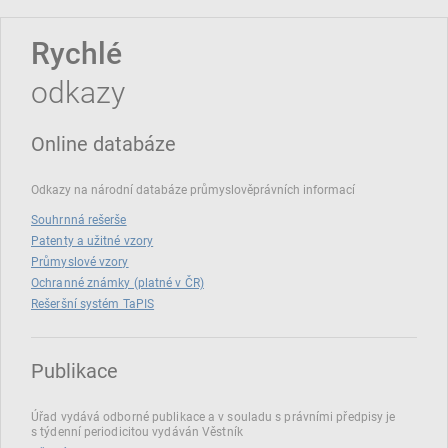
Rychlé
odkazy
Online databáze
Odkazy na národní databáze průmyslověprávních informací
Souhrnná rešerše
Patenty a užitné vzory
Průmyslové vzory
Ochranné známky (platné v ČR)
Rešeršní systém TaPIS
Publikace
Úřad vydává odborné publikace a v souladu s právními předpisy je
s týdenní periodicitou vydáván Věstník