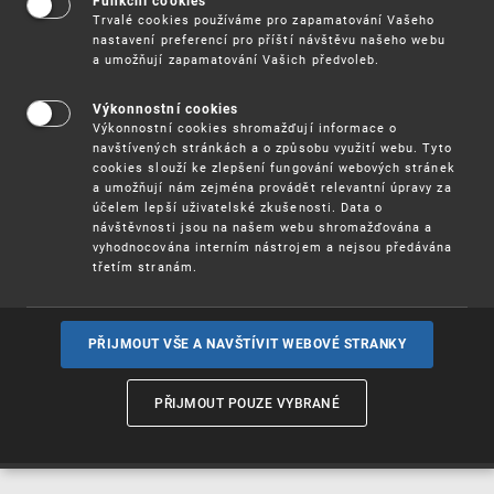
Funkční cookies
Vynálezy / Patenty
Trvalé cookies používáme pro zapamatování Vašeho
nastavení preferencí pro příští návštěvu našeho webu
a umožňují zapamatování Vašich předvoleb.
Užitné
vzory
Výkonnostní cookies
Výkonnostní cookies shromažďují informace o
navštívených stránkách a o způsobu využití webu. Tyto
cookies slouží ke zlepšení fungování webových stránek
Ochranné
známky
a umožňují nám zejména provádět relevantní úpravy za
účelem lepší uživatelské zkušenosti. Data o
návštěvnosti jsou na našem webu shromažďována a
vyhodnocována interním nástrojem a nejsou předávána
třetím stranám.
Průmyslové
vzory
PŘIJMOUT VŠE A NAVŠTÍVIT WEBOVÉ STRANKY
Označení původu
a zeměpisná
PŘIJMOUT POUZE VYBRANÉ
označení