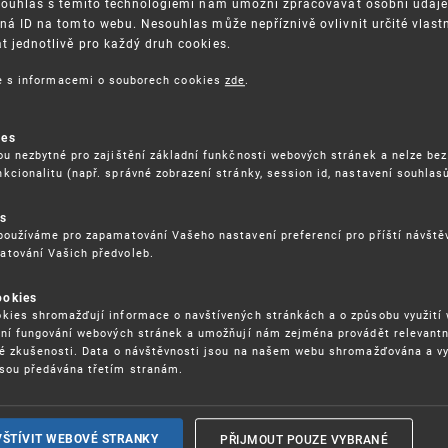
Souhlas s těmito technologiemi nám umožní zpracovávat osobní údaje, 
ná ID na tomto webu. Nesouhlas může nepříznivě ovlivnit určité vlast
 jednotlivě pro každý druh cookies.
3. 8. 2026
ce s informacemi o souborech cookies
zde
.
ckých služeb - 5.8.2026
ies
ou nezbytné pro zajištění základní funkčnosti webových stránek a nelze bez
17. 9. 2026
kcionalitu (např. správné zobrazení stránky, session id, nastavení souhlasů
rochu jinak (aneb když se značky hádají
es
používáme pro zapamatování Vašeho nastavení preferencí pro příští návšt
atování Vašich předvoleb.
22. 6. 2026
ookies
yzických tržištích nacházejících se mimo
kies shromažďují informace o navštívených stránkách a o způsobu využití
ém porušování IPR
ení fungování webových stránek a umožňují nám zejména provádět relevantn
ké zkušenosti. Data o návštěvnosti jsou na našem webu shromažďována a v
sou předávána třetím stranám.
22. 6. 2026
ny a vymáhání IPR ve třetích zemích
PŘIJMOUT POUZE VYBRANÉ
VŠTÍVIT WEBOVÉ STRANKY