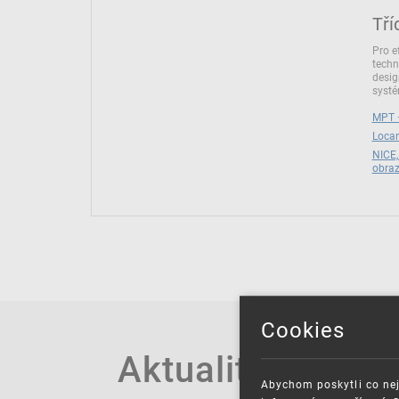
Tří
Pro e
techn
desig
syst
MPT –
Locar
NICE,
obra
Cookies
Aktuality
Abychom poskytli co nej