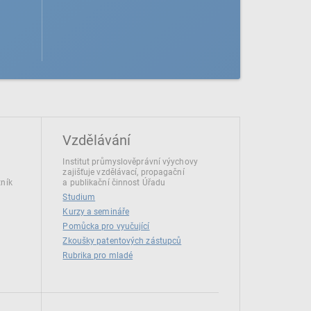
Vzdělávání
Institut průmyslověprávní výychovy
zajišťuje vzdělávací, propagační
tník
a publikační činnost Úřadu
Studium
Kurzy a semináře
Pomůcka pro vyučující
Zkoušky patentových zástupců
Rubrika pro mladé