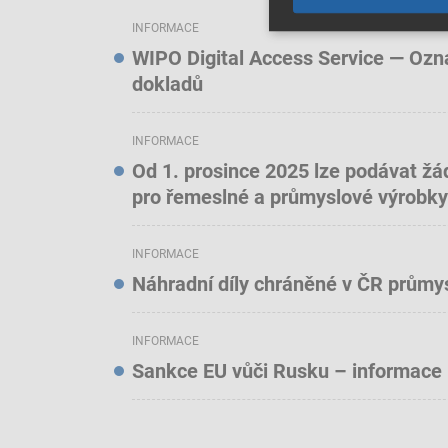
INFORMACE
WIPO Digital Access Service — Oznám
dokladů
INFORMACE
Od 1. prosince 2025 lze podávat žá
pro řemeslné a průmyslové výrobky
INFORMACE
Náhradní díly chráněné v ČR prům
INFORMACE
Sankce EU vůči Rusku – informace 