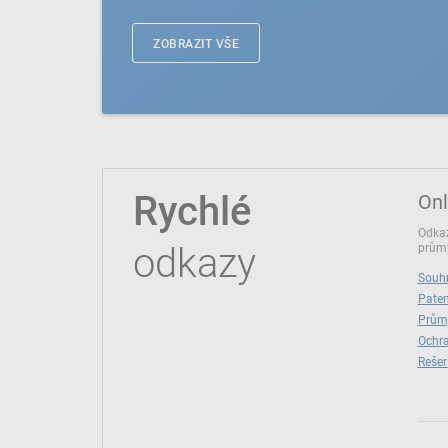
ZOBRAZIT VŠE
Rychlé
Onl
Odkaz
odkazy
průmy
Souhr
Paten
Prům
Ochra
Rešer