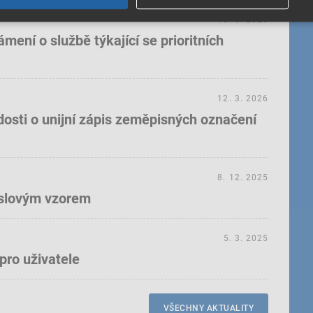
18. 5. 2026
ení o službě týkající se prioritních
12. 3. 2026
dosti o unijní zápis zeměpisných označení
8. 12. 2025
yslovým vzorem
5. 3. 2025
pro uživatele
VŠECHNY AKTUALITY