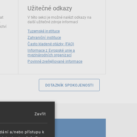
Užitečné odkazy
dat
V této sekci je možné nalézt odkazy na
s
další užitečné zdroje informací
ctví
Tuzemské instituce
Zahraniční instituce
Často kladené otázky (FAQ)
Informace z Evropské unie a
mezinárodních organizací
Povinně zveřejňované informace
DOTAZNÍK SPOKOJENOSTI
Zavřít
KALENDÁŘ
ádání a/nebo přístupu k