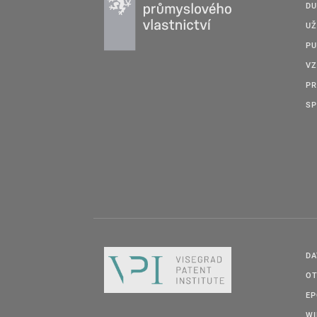
DU
UŽ
PU
VZ
PR
SP
DA
OT
E
W