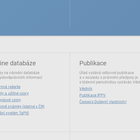
ine databáze
Publikace
y na národní databáze
Úřad vydává odborné publikace
slověprávních informací
a v souladu s právními předpisy je
s týdenní periodicitou vydáván Věs
nná rešerše
Věstník
ty a užitné vzory
Publikace IPPV
yslové vzory
Časopis Duševní vlastnictví
nné známky (platné v ČR)
šní systém TaPIS