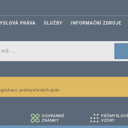
YSLOVÁ PRÁVA
SLUŽBY
INFORMAČNÍ ZDROJE
egistraci průmyslových práv
é a střední podniky
OCHRANNÉ
PRŮMYSLOV
ZNÁMKY
VZORY