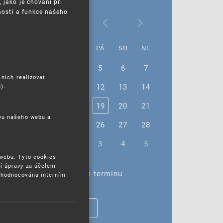
jako je chování při
nosti a funkce našeho
Září 2025
PO
ÚT
ST
ČT
PÁ
SO
NE
1
2
3
4
5
6
7
 nich realizovat
8
9
10
11
12
13
14
).
15
16
17
18
19
20
21
ěvu našeho webu a
22
23
24
25
26
27
28
29
30
1
2
3
4
5
 webu. Tyto cookies
í úpravy za účelem
Žádné akce ve vybraném termínu
yhodnocována interním
ZOBRAZIT VŠECHNY AKCE