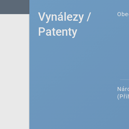
Vynálezy /
Obe
Patenty
Náro
(Při