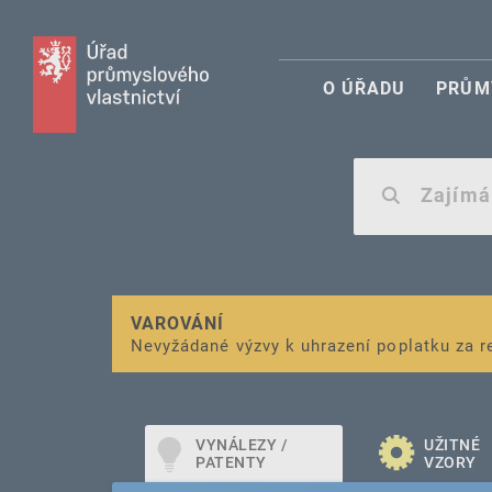
O ÚŘADU
PRŮM
VAROVÁNÍ
Finanční podpora
Nevyžádané výzvy k uhrazení poplatku za r
pro správu duševního vlastnictví pro mal
VYNÁLEZY /
UŽITNÉ
PATENTY
VZORY