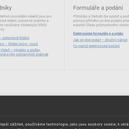
dníky
Formuláře a podání
fektivní provádění rešerší jsou pro
Přihlášky a žádosti lze vyplnit a po
ická řešení, ochranné známky a
pomocí přímého on‑line podání pře
ny využívány následující třídící
e‑portál Úřadu průmyslového vlastni
émy
Elektronické formuláře e-portálu
 patentové třídění
Jak on-line podat – stručný návod
no – třídění prům. vzorů
Co nabízí elektronické podání
 Vídeň – výrobky a služby,
zové prvky ochranných známek
lepší zážitek, používáme technologie, jako jsou soubory cookie, k ukl