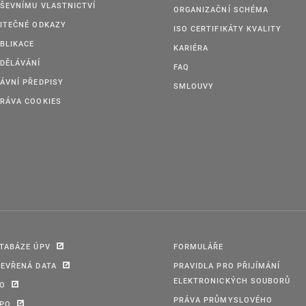
ŠEVNÍMU VLASTNICTVÍ
ORGANIZAČNÍ SCHÉMA
ITEČNÉ ODKAZY
ISO CERTIFIKÁTY KVALITY
BLIKACE
KARIÉRA
DĚLÁVÁNÍ
FAQ
ÁVNÍ PŘEDPISY
SMLOUVY
RÁVA COOKIES
TABÁZE ÚPV
FORMULÁŘE
EVŘENÁ DATA
PRAVIDLA PRO PŘIJÍMÁNÍ
ELEKTRONICKÝCH SOUBORŮ
PO
PRÁVA PRŮMYSLOVÉHO
IPO