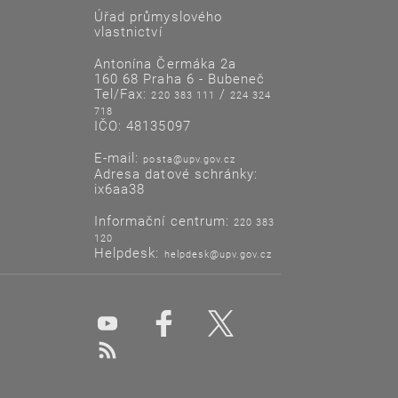
Úřad průmyslového
vlastnictví
Antonína Čermáka 2a
160 68 Praha 6 - Bubeneč
Tel/Fax:
/
220 383 111
224 324
718
IČO: 48135097
E-mail:
posta@upv.gov.cz
Adresa datové schránky:
ix6aa38
Informační centrum:
220 383
120
Helpdesk:
helpdesk@upv.gov.cz