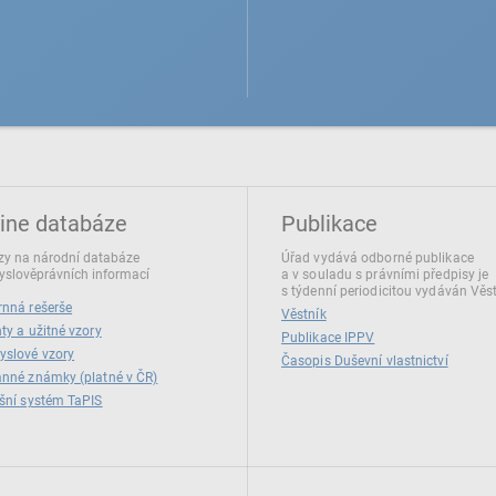
ine databáze
Publikace
y na národní databáze
Úřad vydává odborné publikace
slověprávních informací
a v souladu s právními předpisy je
s týdenní periodicitou vydáván Věs
nná rešerše
Věstník
ty a užitné vzory
Publikace IPPV
yslové vzory
Časopis Duševní vlastnictví
nné známky (platné v ČR)
šní systém TaPIS