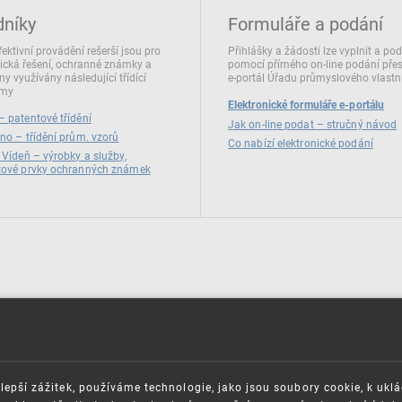
dníky
Formuláře a podání
fektivní provádění rešerší jsou pro
Přihlášky a žádosti lze vyplnit a po
ická řešení, ochranné známky a
pomocí přímého on‑line podání pře
ny využívány následující třídící
e‑portál Úřadu průmyslového vlastni
émy
Elektronické formuláře e-portálu
 patentové třídění
Jak on-line podat – stručný návod
no – třídění prům. vzorů
Co nabízí elektronické podání
 Vídeň – výrobky a služby,
zové prvky ochranných známek
lepší zážitek, používáme technologie, jako jsou soubory cookie, k ukl