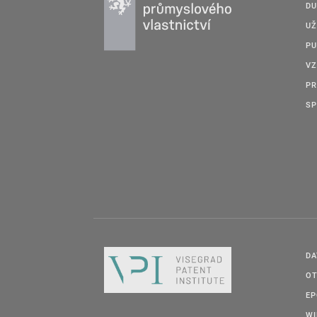
DU
UŽ
PU
VZ
PR
SP
DA
OT
E
W