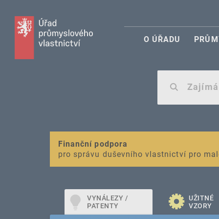
O ÚŘADU
PRŮM
VAROVÁNÍ
Finanční podpora
Nevyžádané výzvy k uhrazení poplatku za r
pro správu duševního vlastnictví pro mal
VYNÁLEZY /
UŽITNÉ
PATENTY
VZORY