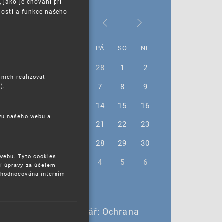
jako je chování při
nosti a funkce našeho
Březen 2025
PO
ÚT
ST
ČT
PÁ
SO
NE
24
25
26
27
28
1
2
 nich realizovat
3
4
5
6
7
8
9
).
10
11
12
13
14
15
16
ěvu našeho webu a
17
18
19
20
21
22
23
24
25
26
27
28
29
30
 webu. Tyto cookies
31
1
2
3
4
5
6
í úpravy za účelem
yhodnocována interním
25. 3. 2025 |
25. 3. - Online seminář: Ochrana
technických řešení