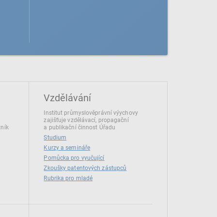
Vzdělávání
Institut průmyslověprávní výychovy
zajišťuje vzdělávací, propagační
tník
a publikační činnost Úřadu
Studium
Kurzy a semináře
Pomůcka pro vyučující
Zkoušky patentových zástupců
Rubrika pro mladé