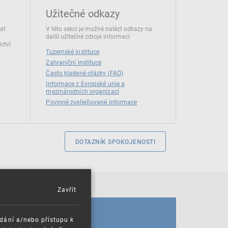
Užitečné odkazy
dat
V této sekci je možné nalézt odkazy na
s
další užitečné zdroje informací
ctví
Tuzemské instituce
Zahraniční instituce
Často kladené otázky (FAQ)
Informace z Evropské unie a
mezinárodních organizací
Povinně zveřejňované informace
DOTAZNÍK SPOKOJENOSTI
Zavřít
KALENDÁŘ
ádání a/nebo přístupu k