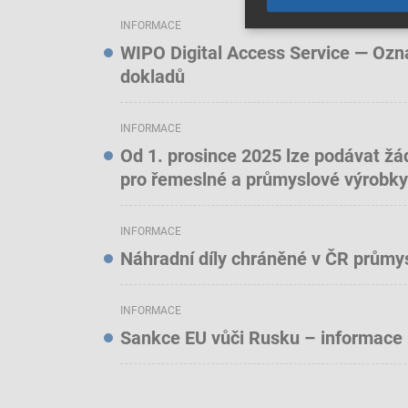
INFORMACE
WIPO Digital Access Service — Oznám
dokladů
INFORMACE
Od 1. prosince 2025 lze podávat žá
pro řemeslné a průmyslové výrobky
INFORMACE
Náhradní díly chráněné v ČR prům
INFORMACE
Sankce EU vůči Rusku – informace 