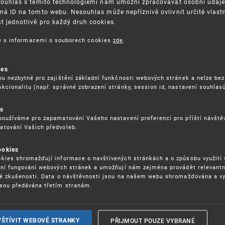
Souhlas s těmito technologiemi nám umožní zpracovávat osobní údaje, 
ná ID na tomto webu. Nesouhlas může nepříznivě ovlivnit určité vlast
 jednotlivě pro každý druh cookies.
3. 8. 2026
ce s informacemi o souborech cookies
zde
.
ckých služeb - 5.8.2026
ies
ou nezbytné pro zajištění základní funkčnosti webových stránek a nelze bez
17. 9. 2026
kcionalitu (např. správné zobrazení stránky, session id, nastavení souhlasů
rochu jinak (aneb když se značky hádají
es
používáme pro zapamatování Vašeho nastavení preferencí pro příští návšt
atování Vašich předvoleb.
22. 6. 2026
ookies
yzických tržištích nacházejících se mimo
kies shromažďují informace o navštívených stránkách a o způsobu využití
ém porušování IPR
ení fungování webových stránek a umožňují nám zejména provádět relevantn
ké zkušenosti. Data o návštěvnosti jsou na našem webu shromažďována a v
sou předávána třetím stranám.
22. 6. 2026
ny a vymáhání IPR ve třetích zemích
PŘIJMOUT POUZE VYBRANÉ
VŠTÍVIT WEBOVÉ STRANKY