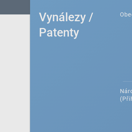
Vynálezy /
Obe
Patenty
Náro
(Při