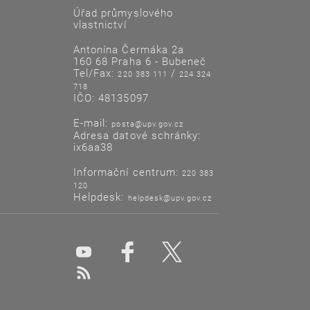
Úřad průmyslového
vlastnictví
Antonína Čermáka 2a
160 68 Praha 6 - Bubeneč
Tel/Fax:
/
220 383 111
224 324
718
IČO: 48135097
E-mail:
posta@upv.gov.cz
Adresa datové schránky:
ix6aa38
Informační centrum:
220 383
120
Helpdesk:
helpdesk@upv.gov.cz