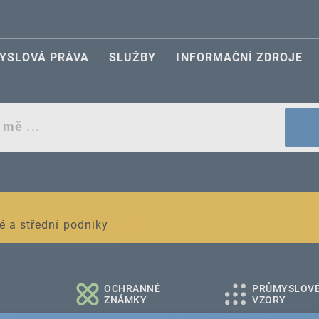
YSLOVÁ PRÁVA
SLUŽBY
INFORMAČNÍ ZDROJE
egistraci průmyslových práv
é a střední podniky
OCHRANNÉ
PRŮMYSLOV
ZNÁMKY
VZORY