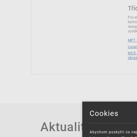
Tří
Pro e
techn
desig
syst
MPT –
Locar
NICE,
obra
Cookies
Aktuality
Abychom poskytli co nej