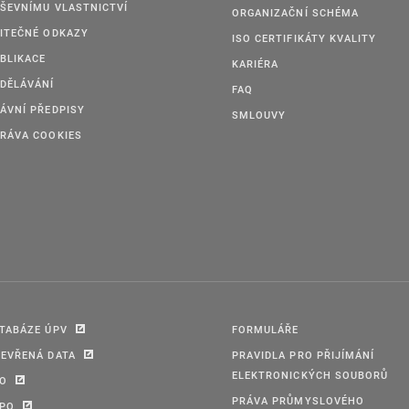
ŠEVNÍMU VLASTNICTVÍ
ORGANIZAČNÍ SCHÉMA
ITEČNÉ ODKAZY
ISO CERTIFIKÁTY KVALITY
BLIKACE
KARIÉRA
DĚLÁVÁNÍ
FAQ
ÁVNÍ PŘEDPISY
SMLOUVY
RÁVA COOKIES
TABÁZE ÚPV
FORMULÁŘE
EVŘENÁ DATA
PRAVIDLA PRO PŘIJÍMÁNÍ
ELEKTRONICKÝCH SOUBORŮ
PO
PRÁVA PRŮMYSLOVÉHO
IPO