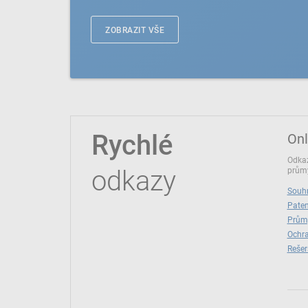
ZOBRAZIT VŠE
Rychlé
Onl
Odkaz
odkazy
průmy
Souhr
Paten
Prům
Ochra
Rešer