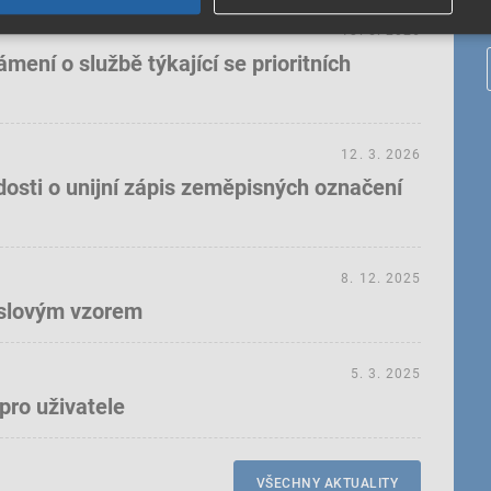
18. 5. 2026
ení o službě týkající se prioritních
12. 3. 2026
dosti o unijní zápis zeměpisných označení
8. 12. 2025
yslovým vzorem
5. 3. 2025
pro uživatele
VŠECHNY AKTUALITY