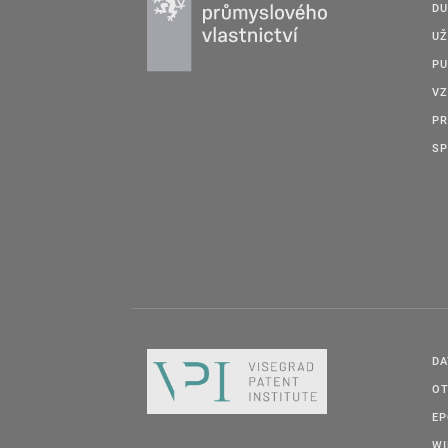
DU
UŽ
PU
VZ
PR
SP
DA
OT
E
W