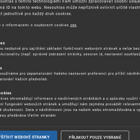
Souhlas s těmito technologiemi nám umožní zpracovávat osobní údaje, 
ná ID na tomto webu. Nesouhlas může nepříznivě ovlivnit určité vlast
 jednotlivě pro každý druh cookies.
3. 8. 2026
ce s informacemi o souborech cookies
zde
.
ckých služeb - 5.8.2026
ies
ou nezbytné pro zajištění základní funkčnosti webových stránek a nelze bez
17. 9. 2026
kcionalitu (např. správné zobrazení stránky, session id, nastavení souhlasů
rochu jinak (aneb když se značky hádají
es
používáme pro zapamatování Vašeho nastavení preferencí pro příští návšt
atování Vašich předvoleb.
22. 6. 2026
ookies
yzických tržištích nacházejících se mimo
kies shromažďují informace o navštívených stránkách a o způsobu využití
ém porušování IPR
ení fungování webových stránek a umožňují nám zejména provádět relevantn
ké zkušenosti. Data o návštěvnosti jsou na našem webu shromažďována a v
sou předávána třetím stranám.
22. 6. 2026
ny a vymáhání IPR ve třetích zemích
PŘIJMOUT POUZE VYBRANÉ
VŠTÍVIT WEBOVÉ STRANKY