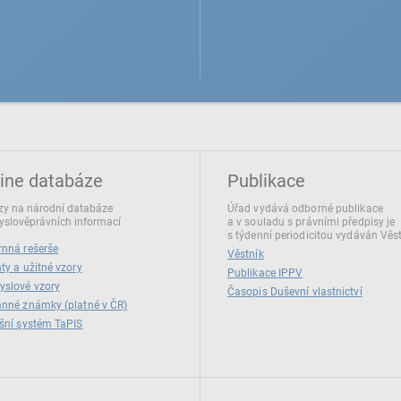
ine databáze
Publikace
y na národní databáze
Úřad vydává odborné publikace
slověprávních informací
a v souladu s právními předpisy je
s týdenní periodicitou vydáván Věs
nná rešerše
Věstník
ty a užitné vzory
Publikace IPPV
yslové vzory
Časopis Duševní vlastnictví
nné známky (platné v ČR)
šní systém TaPIS