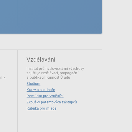
Vzdělávání
Institut průmyslověprávní výychovy
zajišťuje vzdělávací, propagační
tník
a publikační činnost Úřadu
Studium
Kurzy a semináře
Pomůcka pro vyučující
Zkoušky patentových zástupců
Rubrika pro mladé