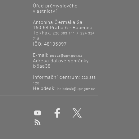
Úřad průmyslového
vlastnictví
Antonína Čermáka 2a
160 68 Praha 6 - Bubeneč
Tel/Fax:
/
220 383 111
224 324
718
IČO: 48135097
E-mail:
posta@upv.gov.cz
Adresa datové schránky:
ix6aa38
Informační centrum:
220 383
120
Helpdesk:
helpdesk@upv.gov.cz