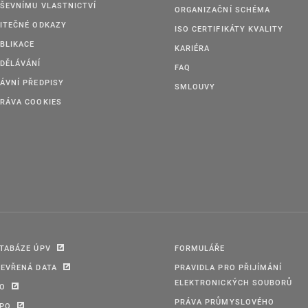
ŠEVNÍMU VLASTNICTVÍ
ORGANIZAČNÍ SCHÉMA
ITEČNÉ ODKAZY
ISO CERTIFIKÁTY KVALITY
BLIKACE
KARIÉRA
DĚLÁVÁNÍ
FAQ
ÁVNÍ PŘEDPISY
SMLOUVY
RÁVA COOKIES
TABÁZE ÚPV
FORMULÁŘE
EVŘENÁ DATA
PRAVIDLA PRO PŘIJÍMÁNÍ
ELEKTRONICKÝCH SOUBORŮ
PO
PRÁVA PRŮMYSLOVÉHO
IPO