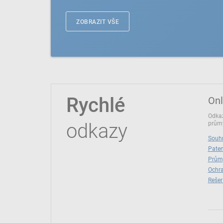
ZOBRAZIT VŠE
Rychlé
Onl
Odkaz
odkazy
průmy
Souhr
Paten
Prům
Ochra
Rešer