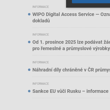
INFORMACE
WIPO Digital Access Service — Oznám
dokladů
INFORMACE
Od 1. prosince 2025 lze podávat žá
pro řemeslné a průmyslové výrobky
INFORMACE
Náhradní díly chráněné v ČR prům
INFORMACE
Sankce EU vůči Rusku – informace 