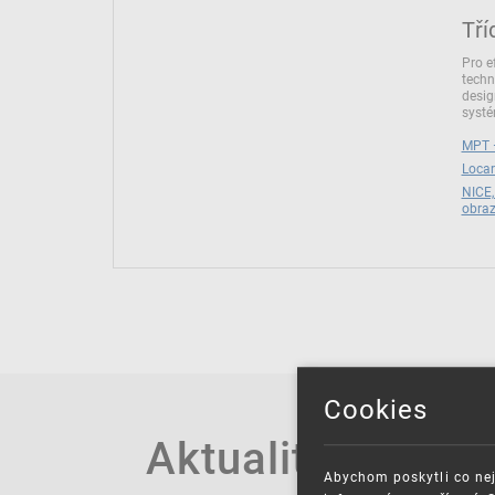
Tří
Pro e
techn
desig
syst
MPT –
Locar
NICE,
obra
Cookies
Aktuality
Abychom poskytli co nej