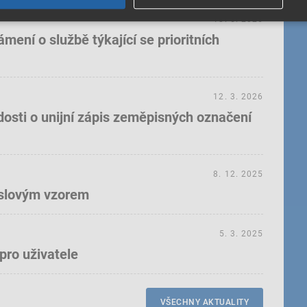
18. 5. 2026
ení o službě týkající se prioritních
12. 3. 2026
dosti o unijní zápis zeměpisných označení
8. 12. 2025
yslovým vzorem
5. 3. 2025
pro uživatele
VŠECHNY AKTUALITY