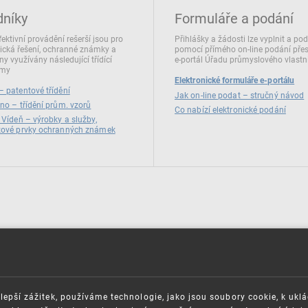
dníky
Formuláře a podání
fektivní provádění rešerší jsou pro
Přihlášky a žádosti lze vyplnit a po
ická řešení, ochranné známky a
pomocí přímého on‑line podání pře
ny využívány následující třídící
e‑portál Úřadu průmyslového vlastni
émy
Elektronické formuláře e-portálu
 patentové třídění
Jak on-line podat – stručný návod
no – třídění prům. vzorů
Co nabízí elektronické podání
 Vídeň – výrobky a služby,
zové prvky ochranných známek
lepší zážitek, používáme technologie, jako jsou soubory cookie, k ukl