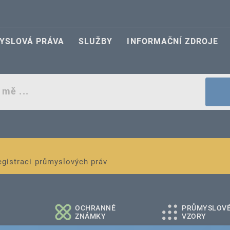
YSLOVÁ PRÁVA
SLUŽBY
INFORMAČNÍ ZDROJE
egistraci průmyslových práv
é a střední podniky
OCHRANNÉ
PRŮMYSLOV
ZNÁMKY
VZORY