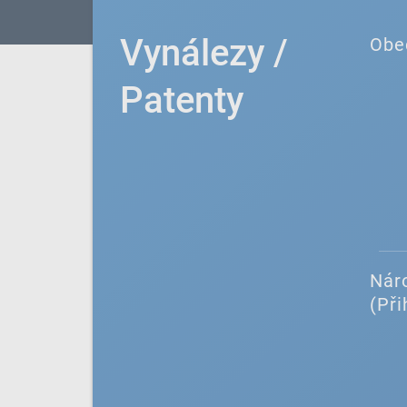
Vynálezy /
Obe
Patenty
Náro
(Při