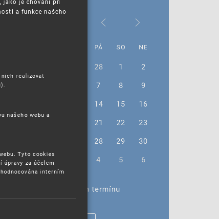
jako je chování při
nosti a funkce našeho
Březen 2025
PO
ÚT
ST
ČT
PÁ
SO
NE
24
25
26
27
28
1
2
 nich realizovat
3
4
5
6
7
8
9
).
10
11
12
13
14
15
16
ěvu našeho webu a
17
18
19
20
21
22
23
24
25
26
27
28
29
30
 webu. Tyto cookies
31
1
2
3
4
5
6
í úpravy za účelem
yhodnocována interním
Žádné akce ve vybraném termínu