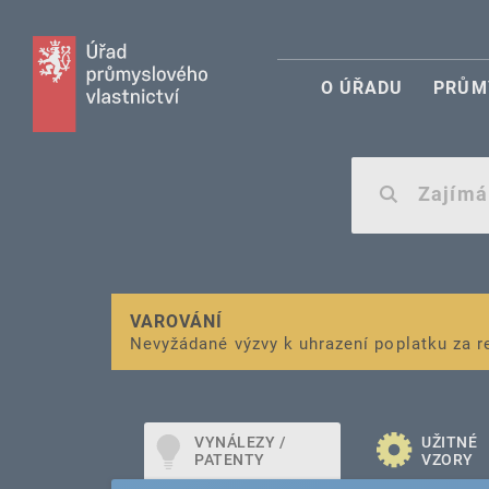
O ÚŘADU
PRŮM
VAROVÁNÍ
Finanční podpora
Nevyžádané výzvy k uhrazení poplatku za r
pro správu duševního vlastnictví pro mal
VYNÁLEZY /
UŽITNÉ
PATENTY
VZORY