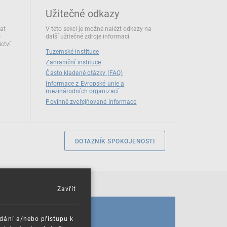
Užitečné odkazy
dat
V této sekci je možné nalézt odkazy na
s
další užitečné zdroje informací
ctví
Tuzemské instituce
Zahraniční instituce
Často kladené otázky (FAQ)
Informace z Evropské unie a
mezinárodních organizací
Povinně zveřejňované informace
DOTAZNÍK SPOKOJENOSTI
Zavřít
KALENDÁŘ
ádání a/nebo přístupu k