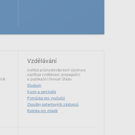
Vzdělávání
Institut průmyslověprávní výychovy
zajišťuje vzdělávací, propagační
tník
a publikační činnost Úřadu
Studium
Kurzy a semináře
Pomůcka pro vyučující
Zkoušky patentových zástupců
Rubrika pro mladé