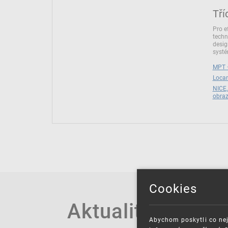
Tří
Pro e
techn
desig
syst
MPT –
Locar
NICE,
obra
Cookies
Aktuality
Abychom poskytli co nej