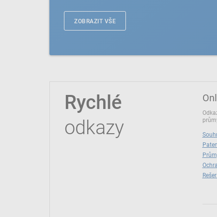
ZOBRAZIT VŠE
Rychlé
Onl
Odkaz
odkazy
průmy
Souhr
Paten
Prům
Ochra
Rešer