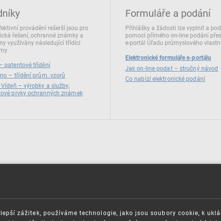
dníky
Formuláře a podání
fektivní provádění rešerší jsou pro
Přihlášky a žádosti lze vyplnit a po
ická řešení, ochranné známky a
pomocí přímého on‑line podání pře
ny využívány následující třídící
e‑portál Úřadu průmyslového vlastni
émy
Elektronické formuláře e-portálu
 patentové třídění
Jak on-line podat – stručný návod
no – třídění prům. vzorů
Co nabízí elektronické podání
 Vídeň – výrobky a služby,
zové prvky ochranných známek
lepší zážitek, používáme technologie, jako jsou soubory cookie, k ukl