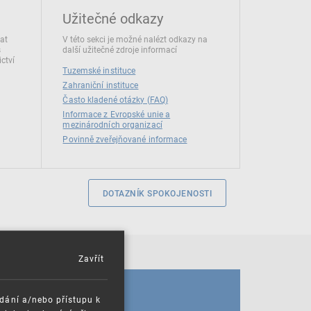
Užitečné odkazy
dat
V této sekci je možné nalézt odkazy na
s
další užitečné zdroje informací
ctví
Tuzemské instituce
Zahraniční instituce
Často kladené otázky (FAQ)
Informace z Evropské unie a
mezinárodních organizací
Povinně zveřejňované informace
DOTAZNÍK SPOKOJENOSTI
Zavřít
KALENDÁŘ
ádání a/nebo přístupu k