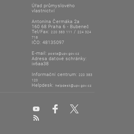
Úřad průmyslového
vlastnictví
Antonína Čermáka 2a
160 68 Praha 6 - Bubeneč
Tel/Fax:
/
220 383 111
224 324
718
IČO: 48135097
E-mail:
posta@upv.gov.cz
Adresa datové schránky:
ix6aa38
Informační centrum:
220 383
120
Helpdesk:
helpdesk@upv.gov.cz