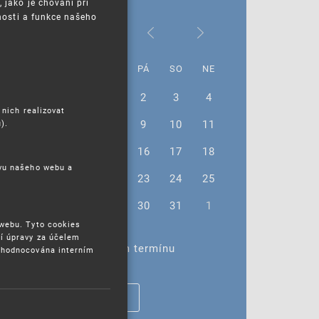
jako je chování při
nosti a funkce našeho
Srpen 2024
PO
ÚT
ST
ČT
PÁ
SO
NE
29
30
31
1
2
3
4
 nich realizovat
5
6
7
8
9
10
11
).
12
13
14
15
16
17
18
ěvu našeho webu a
19
20
21
22
23
24
25
26
27
28
29
30
31
1
 webu. Tyto cookies
í úpravy za účelem
Žádné akce ve vybraném termínu
yhodnocována interním
ZOBRAZIT VŠECHNY AKCE