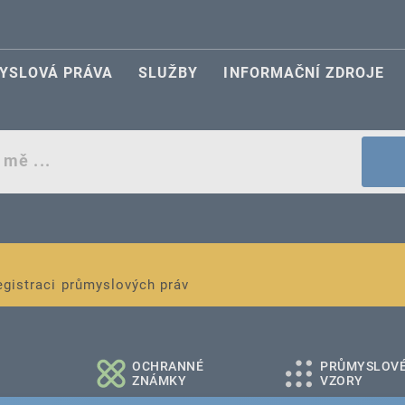
YSLOVÁ PRÁVA
SLUŽBY
INFORMAČNÍ ZDROJE
egistraci průmyslových práv
é a střední podniky
OCHRANNÉ
PRŮMYSLOV
ZNÁMKY
VZORY