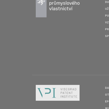
DU
UŽ
PU
VZ
PR
SP
DA
OT
E
W