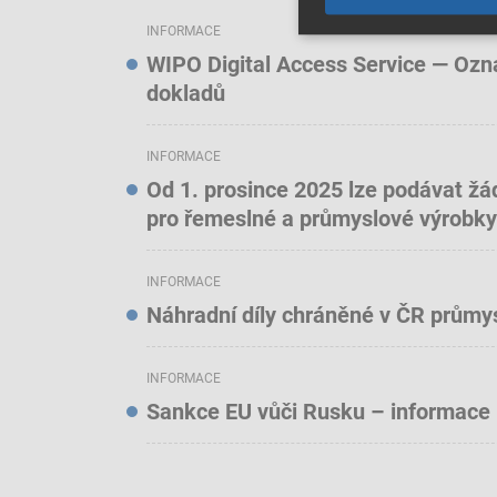
INFORMACE
WIPO Digital Access Service — Oznám
dokladů
INFORMACE
Od 1. prosince 2025 lze podávat žá
pro řemeslné a průmyslové výrobky
INFORMACE
Náhradní díly chráněné v ČR prům
INFORMACE
Sankce EU vůči Rusku – informace 