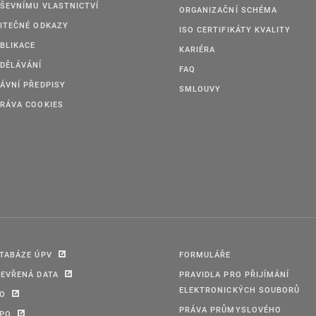
ŠEVNÍMU VLASTNICTVÍ
ORGANIZAČNÍ SCHÉMA
ITEČNÉ ODKAZY
ISO CERTIFIKÁTY KVALITY
BLIKACE
KARIÉRA
DĚLÁVÁNÍ
FAQ
ÁVNÍ PŘEDPISY
SMLOUVY
RÁVA COOKIES
TABÁZE ÚPV
FORMULÁŘE
EVŘENÁ DATA
PRAVIDLA PRO PŘIJÍMÁNÍ
ELEKTRONICKÝCH SOUBORŮ
PO
PRÁVA PRŮMYSLOVÉHO
IPO