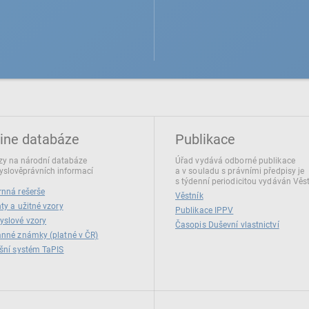
ine databáze
Publikace
y na národní databáze
Úřad vydává odborné publikace
slověprávních informací
a v souladu s právními předpisy je
s týdenní periodicitou vydáván Věs
nná rešerše
Věstník
ty a užitné vzory
Publikace IPPV
yslové vzory
Časopis Duševní vlastnictví
nné známky (platné v ČR)
šní systém TaPIS