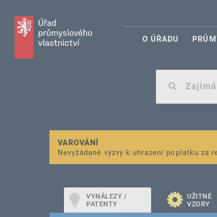
O ÚŘADU
PRŮM
VAROVÁNÍ
Finanční podpora
Nevyžádané výzvy k uhrazení poplatku za r
pro správu duševního vlastnictví pro mal
VYNÁLEZY /
UŽITNÉ
PATENTY
VZORY