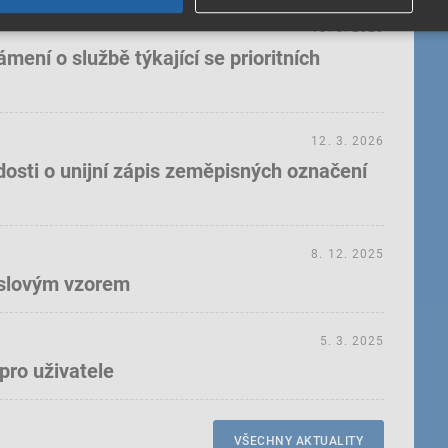
18. 5. 2026
ení o službě týkající se prioritních
12. 3. 2026
dosti o unijní zápis zeměpisných označení
8. 12. 2025
yslovým vzorem
5. 3. 2025
pro uživatele
VŠECHNY AKTUALITY