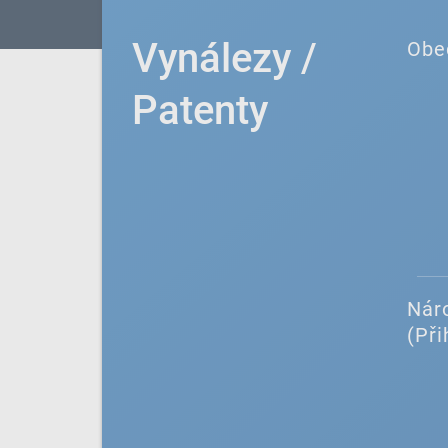
Vynálezy /
Obe
Patenty
Náro
(Při