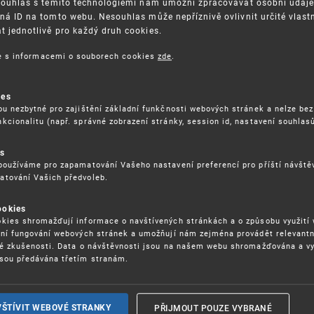
Souhlas s těmito technologiemi nám umožní zpracovávat osobní údaje, 
ná ID na tomto webu. Nesouhlas může nepříznivě ovlivnit určité vlast
 jednotlivě pro každý druh cookies.
3. 8. 2026
ce s informacemi o souborech cookies
zde
.
ckých služeb - 5.8.2026
ies
ou nezbytné pro zajištění základní funkčnosti webových stránek a nelze bez
17. 9. 2026
kcionalitu (např. správné zobrazení stránky, session id, nastavení souhlasů
rochu jinak (aneb když se značky hádají
es
používáme pro zapamatování Vašeho nastavení preferencí pro příští návšt
atování Vašich předvoleb.
22. 6. 2026
ookies
yzických tržištích nacházejících se mimo
kies shromažďují informace o navštívených stránkách a o způsobu využití
ém porušování IPR
ení fungování webových stránek a umožňují nám zejména provádět relevantn
ké zkušenosti. Data o návštěvnosti jsou na našem webu shromažďována a v
sou předávána třetím stranám.
22. 6. 2026
ny a vymáhání IPR ve třetích zemích
PŘIJMOUT POUZE VYBRANÉ
VŠTÍVIT WEBOVÉ STRANKY