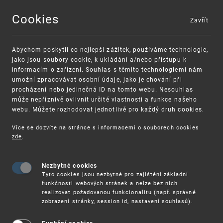
Cookies
Zavřít
MENU
Abychom poskytli co nejlepší zážitek, používáme technologie,
jako jsou soubory cookie, k ukládání a/nebo přístupu k
informacím o zařízení. Souhlas s těmito technologiemi nám
umožní zpracovávat osobní údaje, jako je chování při
procházení nebo jedinečná ID na tomto webu. Nesouhlas
může nepříznivě ovlivnit určité vlastnosti a funkce našeho
webu. Můžete rozhodovat jednotlivě pro každý druh cookies.
Více se dozvíte na stránce s informacemi o souborech cookies
VAROVÁNÍ
Finanční podpora
zde
.
Nevyžádané výzvy k uhrazení poplatku za
pro správu duševního vlastnictví pro malé a
registraci průmyslových práv
střední podniky
Nezbytné cookies
Tyto cookies jsou nezbytné pro zajištění základní
funkčnosti webových stránek a nelze bez nich
realizovat požadovanou funkcionalitu (např. správné
zobrazení stránky, session id, nastavení souhlasů).