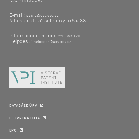
IČO: 48135097
E-mail:
posta@upv.gov.cz
Adresa datové schránky: ix6aa38
Informační centrum:
220 383 120
Helpdesk:
helpdesk@upv.gov.cz
DATABÁZE ÚPV
OTEVŘENÁ DATA
EPO