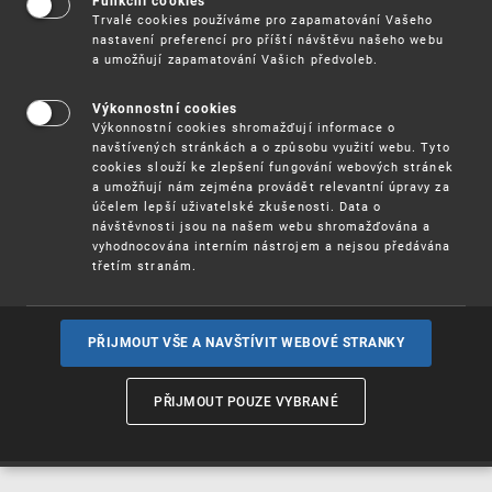
Funkční cookies
Vynálezy / Patenty
Trvalé cookies používáme pro zapamatování Vašeho
nastavení preferencí pro příští návštěvu našeho webu
a umožňují zapamatování Vašich předvoleb.
Užitné
vzory
Výkonnostní cookies
Výkonnostní cookies shromažďují informace o
navštívených stránkách a o způsobu využití webu. Tyto
cookies slouží ke zlepšení fungování webových stránek
Ochranné
známky
a umožňují nám zejména provádět relevantní úpravy za
účelem lepší uživatelské zkušenosti. Data o
návštěvnosti jsou na našem webu shromažďována a
vyhodnocována interním nástrojem a nejsou předávána
třetím stranám.
Průmyslové
vzory
PŘIJMOUT VŠE A NAVŠTÍVIT WEBOVÉ STRANKY
Označení původu
a zeměpisná
PŘIJMOUT POUZE VYBRANÉ
označení