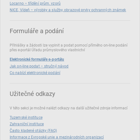
Locarno – třídění prům. vzorů
NICE, Vídeň – výrobky a služby, obrazové prvky ochranných známek
Formuláře a podání
Přihlášky a žádosti lze vyplnit a podat pomocí přímého on‑line podání
přes e‑portál Úřadu průmyslového vlastnictví
Elektronické formuláře e-portálu
Jak on-line podat – stručný návod
Co nabízí elektronické podání
Užitečné odkazy
V této sekci je možné nalézt odkazy na další užitečné zdroje informací
Tuzemské instituce
Zahraniční instituce
Často kladené otázky (FAQ)
Informace z Evropské unie a mezinárodních organizací