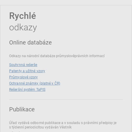
Rychlé
odkazy
Online databáze
Odkazy na národní databáze průmyslověprávních informací
Souhrnná rešerše
Patenty a užitné vzory
Průmyslové vzory
Ochranné známky (platné v ČR)
Rešeršní systém TaPIS
Publikace
Úřad vydává odborné publikace a v souladu s právními předpisy je
s týdenní periodicitou vydáván Věstník