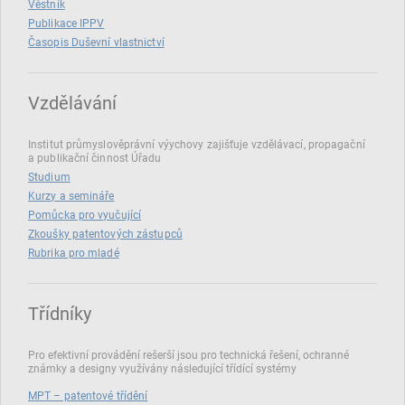
Věstník
Publikace IPPV
Časopis Duševní vlastnictví
Vzdělávání
Institut průmyslověprávní výychovy zajišťuje vzdělávací, propagační
a publikační činnost Úřadu
Studium
Kurzy a semináře
Pomůcka pro vyučující
Zkoušky patentových zástupců
Rubrika pro mladé
Třídníky
Pro efektivní provádění rešerší jsou pro technická řešení, ochranné
známky a designy využívány následující třídící systémy
MPT – patentové třídění