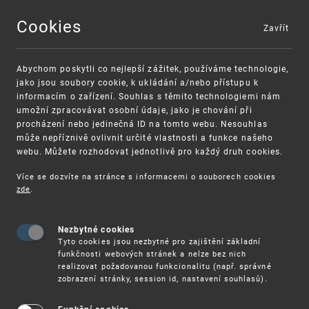
Cookies
Zavřít
MENU
Abychom poskytli co nejlepší zážitek, používáme technologie,
jako jsou soubory cookie, k ukládání a/nebo přístupu k
informacím o zařízení. Souhlas s těmito technologiemi nám
umožní zpracovávat osobní údaje, jako je chování při
procházení nebo jedinečná ID na tomto webu. Nesouhlas
může nepříznivě ovlivnit určité vlastnosti a funkce našeho
webu. Můžete rozhodovat jednotlivě pro každý druh cookies.
Více se dozvíte na stránce s informacemi o souborech cookies
VAROVÁNÍ
Finanční podpora
zde
.
Nevyžádané výzvy k uhrazení poplatku za
pro správu duševního vlastnictví pro malé a
registraci průmyslových práv
střední podniky
Nezbytné cookies
Tyto cookies jsou nezbytné pro zajištění základní
funkčnosti webových stránek a nelze bez nich
realizovat požadovanou funkcionalitu (např. správné
zobrazení stránky, session id, nastavení souhlasů).