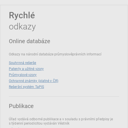
Rychlé
odkazy
Online databáze
Odkazy na národní databáze průmyslověprávních informací
Souhrnná rešerše
Patenty a užitné vzory
Průmyslové vzory
Ochranné známky (platné v ČR)
Rešeršní systém TaPIS
Publikace
Úřad vydává odborné publikace a v souladu s právními předpisy je
s týdenní periodicitou vydáván Věstník