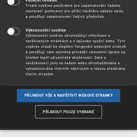
Funkční cookies
Vynálezy / Patenty
Trvalé cookies používáme pro zapamatování Vašeho
nastavení preferencí pro příští návštěvu našeho webu
a umožňují zapamatování Vašich předvoleb.
Užitné
vzory
Výkonnostní cookies
Výkonnostní cookies shromažďují informace o
navštívených stránkách a o způsobu využití webu. Tyto
cookies slouží ke zlepšení fungování webových stránek
Ochranné
známky
a umožňují nám zejména provádět relevantní úpravy za
účelem lepší uživatelské zkušenosti. Data o
návštěvnosti jsou na našem webu shromažďována a
vyhodnocována interním nástrojem a nejsou předávána
třetím stranám.
Průmyslové
vzory
PŘIJMOUT VŠE A NAVŠTÍVIT WEBOVÉ STRANKY
Označení původu
a zeměpisná
PŘIJMOUT POUZE VYBRANÉ
označení