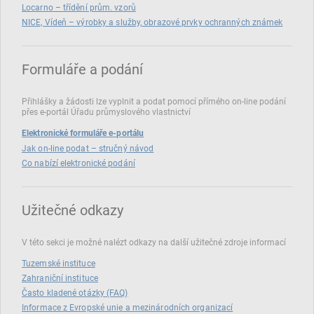
Locarno – třídění prům. vzorů
NICE, Vídeň – výrobky a služby, obrazové prvky ochranných známek
Formuláře a podání
Přihlášky a žádosti lze vyplnit a podat pomocí přímého on‑line podání
přes e‑portál Úřadu průmyslového vlastnictví
Elektronické formuláře e-portálu
Jak on-line podat – stručný návod
Co nabízí elektronické podání
Užitečné odkazy
V této sekci je možné nalézt odkazy na další užitečné zdroje informací
Tuzemské instituce
Zahraniční instituce
Často kladené otázky (FAQ)
Informace z Evropské unie a mezinárodních organizací