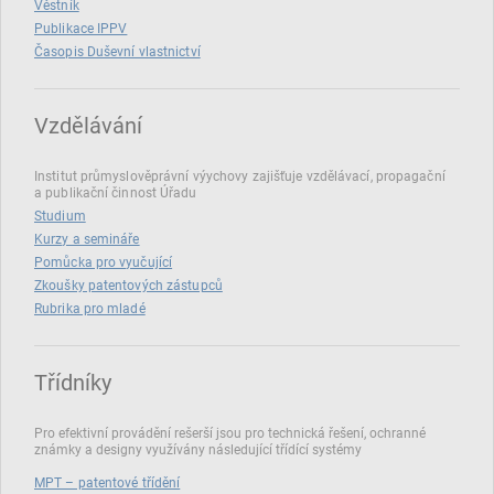
Věstník
Publikace IPPV
Časopis Duševní vlastnictví
Vzdělávání
Institut průmyslověprávní výychovy zajišťuje vzdělávací, propagační
a publikační činnost Úřadu
Studium
Kurzy a semináře
Pomůcka pro vyučující
Zkoušky patentových zástupců
Rubrika pro mladé
Třídníky
Pro efektivní provádění rešerší jsou pro technická řešení, ochranné
známky a designy využívány následující třídící systémy
MPT – patentové třídění