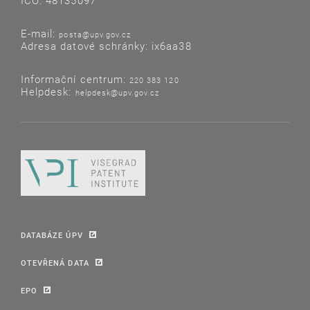
IČO: 48135097
E-mail:
posta@upv.gov.cz
Adresa datové schránky: ix6aa38
Informační centrum:
220 383 120
Helpdesk:
helpdesk@upv.gov.cz
DATABÁZE ÚPV
OTEVŘENÁ DATA
EPO