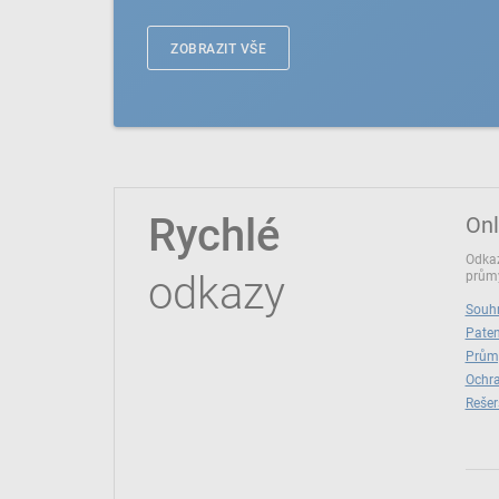
ZOBRAZIT VŠE
Rychlé
Onl
Odkaz
odkazy
průmy
Souhr
Paten
Prům
Ochra
Rešer