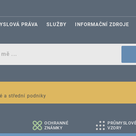
YSLOVÁ PRÁVA
SLUŽBY
INFORMAČNÍ ZDROJE
egistraci průmyslových práv
é a střední podniky
OCHRANNÉ
PRŮMYSLOV
ZNÁMKY
VZORY