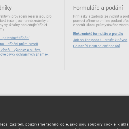
dníky
Formuláře a podání
fektivní provádění rešerší jsou pro
Přihlášky a žádosti lze vyplnit a po
ická řešení, ochranné známky a
pomocí přímého on‑line podání pře
ny využívány následující třídící
e‑portál Úřadu průmyslového vlastni
émy
Elektronické formuláře e-portálu
 patentové třídění
Jak on-line podat – stručný návod
no – třídění prům. vzorů
Co nabízí elektronické podání
 Vídeň – výrobky a služby,
zové prvky ochranných známek
lepší zážitek, používáme technologie, jako jsou soubory cookie, k ukl