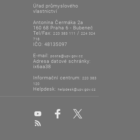
Úřad průmyslového
vlastnictví
Antonína Čermáka 2a
160 68 Praha 6 - Bubeneč
Tel/Fax:
/
220 383 111
224 324
718
IČO: 48135097
E-mail:
posta@upv.gov.cz
Adresa datové schránky:
ix6aa38
Informační centrum:
220 383
120
Helpdesk:
helpdesk@upv.gov.cz