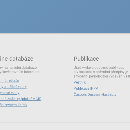
ine databáze
Publikace
y na národní databáze
Úřad vydává odborné publikace
slověprávních informací
a v souladu s právními předpisy je
s týdenní periodicitou vydáván Věs
nná rešerše
Věstník
ty a užitné vzory
Publikace IPPV
yslové vzory
Časopis Duševní vlastnictví
nné známky (platné v ČR)
šní systém TaPIS