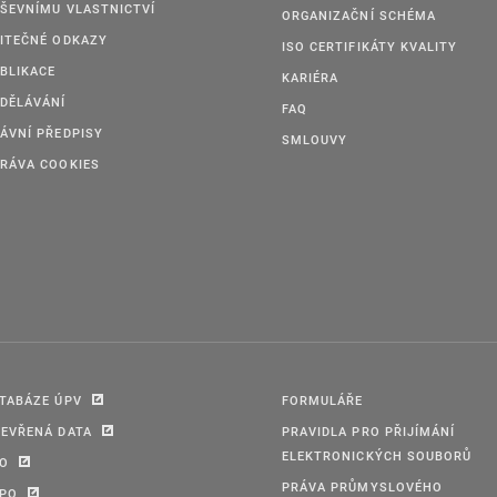
ŠEVNÍMU VLASTNICTVÍ
ORGANIZAČNÍ SCHÉMA
ITEČNÉ ODKAZY
ISO CERTIFIKÁTY KVALITY
BLIKACE
KARIÉRA
DĚLÁVÁNÍ
FAQ
ÁVNÍ PŘEDPISY
SMLOUVY
RÁVA COOKIES
TABÁZE ÚPV
FORMULÁŘE
EVŘENÁ DATA
PRAVIDLA PRO PŘIJÍMÁNÍ
ELEKTRONICKÝCH SOUBORŮ
PO
PRÁVA PRŮMYSLOVÉHO
IPO