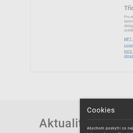
Tří
Pro e
techn
desig
syst
MPT –
Locar
NICE,
obra
Cookies
Aktuality
Abychom poskytli co nej