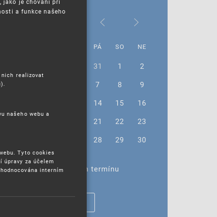
jako je chování při
nosti a funkce našeho
Červen 2024
PO
ÚT
ST
ČT
PÁ
SO
NE
27
28
29
30
31
1
2
 nich realizovat
3
4
5
6
7
8
9
).
10
11
12
13
14
15
16
ěvu našeho webu a
17
18
19
20
21
22
23
24
25
26
27
28
29
30
 webu. Tyto cookies
í úpravy za účelem
Žádné akce ve vybraném termínu
yhodnocována interním
ZOBRAZIT VŠECHNY AKCE