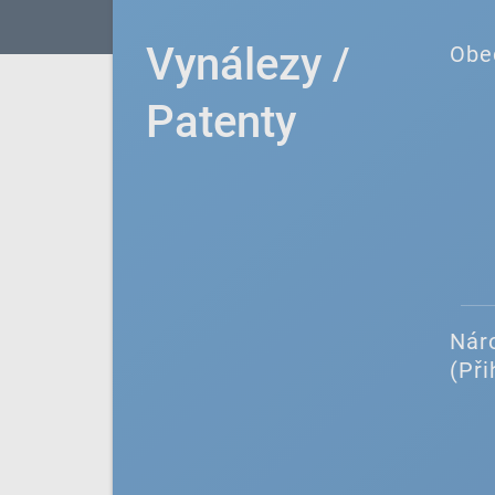
Vynálezy /
Obe
Patenty
Náro
(Při