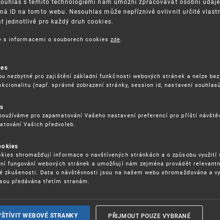
Souhlas s těmito technologiemi nám umožní zpracovávat osobní údaje, 
ná ID na tomto webu. Nesouhlas může nepříznivě ovlivnit určité vlast
 jednotlivě pro každý druh cookies.
3. 8. 2026
ce s informacemi o souborech cookies
zde
.
ckých služeb - 5.8.2026
ies
ou nezbytné pro zajištění základní funkčnosti webových stránek a nelze bez
17. 9. 2026
kcionalitu (např. správné zobrazení stránky, session id, nastavení souhlasů
rochu jinak (aneb když se značky hádají
es
používáme pro zapamatování Vašeho nastavení preferencí pro příští návšt
atování Vašich předvoleb.
22. 6. 2026
ookies
yzických tržištích nacházejících se mimo
kies shromažďují informace o navštívených stránkách a o způsobu využití
ém porušování IPR
ení fungování webových stránek a umožňují nám zejména provádět relevantn
ké zkušenosti. Data o návštěvnosti jsou na našem webu shromažďována a v
sou předávána třetím stranám.
22. 6. 2026
ny a vymáhání IPR ve třetích zemích
PŘIJMOUT POUZE VYBRANÉ
VŠTÍVIT WEBOVÉ STRANKY