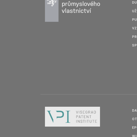
DU
UŽ
PU
VZ
PR
SP
DA
OT
E
W