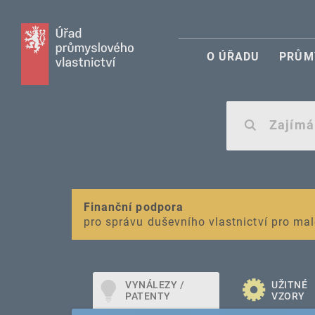
O ÚŘADU
PRŮM
VAROVÁNÍ
Finanční podpora
Nevyžádané výzvy k uhrazení poplatku za r
pro správu duševního vlastnictví pro mal
VYNÁLEZY /
UŽITNÉ
PATENTY
VZORY