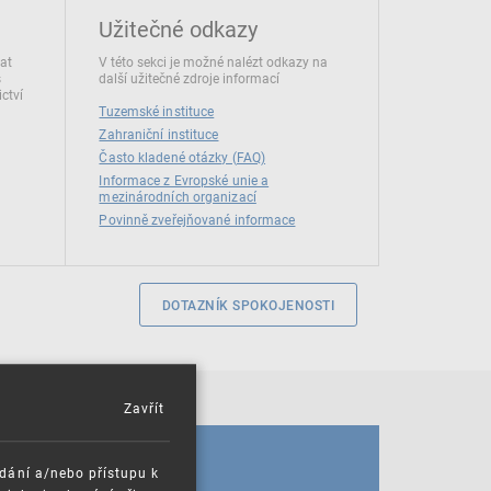
Užitečné odkazy
dat
V této sekci je možné nalézt odkazy na
s
další užitečné zdroje informací
ctví
Tuzemské instituce
Zahraniční instituce
Často kladené otázky (FAQ)
Informace z Evropské unie a
mezinárodních organizací
Povinně zveřejňované informace
DOTAZNÍK SPOKOJENOSTI
Zavřít
KALENDÁŘ
ádání a/nebo přístupu k