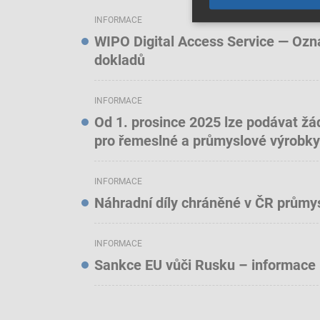
INFORMACE
WIPO Digital Access Service — Oznám
dokladů
INFORMACE
Od 1. prosince 2025 lze podávat žá
pro řemeslné a průmyslové výrobky
INFORMACE
Náhradní díly chráněné v ČR prům
INFORMACE
Sankce EU vůči Rusku – informace 