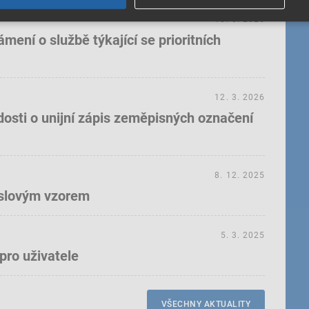
18. 5. 2026
ení o službě týkající se prioritních
12. 3. 2026
dosti o unijní zápis zeměpisných označení
8. 12. 2025
yslovým vzorem
5. 3. 2025
pro uživatele
VŠECHNY AKTUALITY