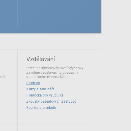
Vzdělávání
Institut průmyslověprávní výychovy
zajišťuje vzdělávací, propagační
tník
a publikační činnost Úřadu
Studium
Kurzy a semináře
Pomůcka pro vyučující
Zkoušky patentových zástupců
Rubrika pro mladé